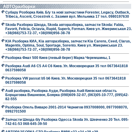
АВТОразборки
Субару Розборка Київ. Б/у та нові запчастини Forester, Legacy, Outback,
Tribeca, Ascent, Crosstrek с. Зазимя вул. Мельника 17 тел. 0980197630
Skoda Разборка Шкода, Skoda авторазборка, запчасти Skoda: Fabia,
Favorit, Felicia, Octavia, Rapid, Superb, Forman. Киев ул. Жмеринськая 23.
+38(066)753-72-37, +38(098)956-38-78
KIA Разборка КИА, Kia авторазборка, запчасти Kia Carens, Ceed, Clarus,
Magentis, Optima, Soul, Sportage, Sorento. Киев ул. Жмеринськая 23.
+38(066)753-72-37, +38(098)956-38-78
Разборка Фиат 500 Киев (левый берег) Марка Черемшины, 1
Разборка Audi A6 C5 A4 C6 Киев. Ул. Москворецкая 35 тел 0673641818
0637598058
Разборка VW passat b5 b6 Киев. Ул. Москворецкая 35 тел 0673641818
0637598058
Audi разборка, Разборка Ауди, Разборка Audi Киевская область
Борщаговка Вишневое, Боярка (098)609-32-07, (063)05-10-777, (095)42-
82-555
Разборка Опель Виваро 2001-2014 Чернигов 0937008000, 0977008070,
0992701500
Запчасти Шкода б/у Разборка Одесса Skoda Ул. Шевченко 20 Тел. 095-
742-61-53 068-645-39-50
АВТОРАЗБОРКА СТО Разборка BMW е32 е34 е38 е39