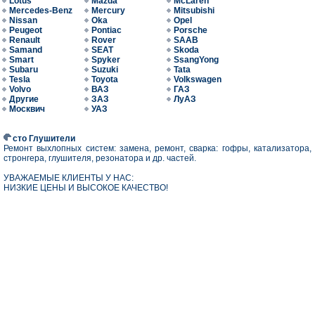
Lotus
Mazda
McLaren
Mercedes-Benz
Mercury
Mitsubishi
Nissan
Oka
Opel
Peugeot
Pontiac
Porsche
Renault
Rover
SAAB
Samand
SEAT
Skoda
Smart
Spyker
SsangYong
Subaru
Suzuki
Tata
Tesla
Toyota
Volkswagen
Volvo
ВАЗ
ГАЗ
Другие
ЗАЗ
ЛуАЗ
Москвич
УАЗ
сто Глушители
Ремонт выхлопных систем: замена, ремонт, сварка: гофры, катализатора,
стронгера, глушителя, резонатора и др. частей.
УВАЖАЕМЫЕ КЛИЕНТЫ У НАС:
НИЗКИЕ ЦЕНЫ И ВЫСОКОЕ КАЧЕСТВО!