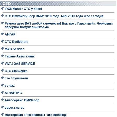
СТО
IRONMaster СТО у Києві
СТО BmwWorkShop BMW 2010 года, Mini 2010 года и по сегодня.
Ремонт авто ВАЗ любой сложности! Быстро с Гарантией г. Черновцы
переулок Комунальников 4а
АНГАР
СТО RedMotors
M&B Service
Гарант-Автотехник
VIVA! GAS SERVICE
СТО Любченко
сто Глушители
sv-gaz
АТЛАНТИС
Автосервис BMWshop
евростартер
мастерская авто-красоты "ars-detailing"