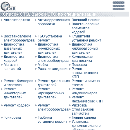
Список СТО. Выбор СТО по специализации
Автоэкспертиза
Антикоррозионная
Внешний тюнинг
обработка
Воостановление
элементов
ходовой
Восстановление
ГБО установка
Глушители
электрооборудования
ремонт
установка ремонт
Диагностика
Диагностика
Диагностика
дизельных
инжекторных
карбюраторных
двигателей
двигателей
двигателей
Диагностика
Диагностика
Комплексная
ходовой
электрооборудования
диагностика
Магазин
Мойка
Покраска
запчастей
Развал схождение
Ремонт
автоматихеских
КПП
Ремонт бамперов
Ремонт дизельных
Ремонт и замена
и пластика
двигателей
стекол
Ремонт
Ремонт
Ремонт
инжекторных
карбюраторных
кондиционеров
двигателей
двигателей
Ремонт
механических КПП
Ремонт ходовой
Ремонт
Рихтовка
электрооборудования
Стол заказов
запчастей
Тонировка
Турбины
Тюнинг салона
установка ремонт
Установка
дополнительного
оборудования