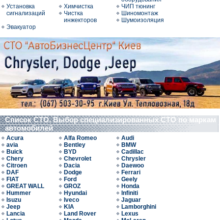
Установка
Химчистка
ЧИП тюнинг
сигнализаций
Чистка
Шиномонтаж
инжекторов
Шумоизоляция
Эвакуатор
Список СТО. Выбор специализированных СТО по маркам
автомобилей
Acura
Alfa Romeo
Audi
avia
Bentley
BMW
Buick
BYD
Cadillac
Chery
Chevrolet
Chrysler
Citroen
Dacia
Daewoo
DAF
Dodge
Ferrari
FIAT
Ford
Geely
GREAT WALL
GROZ
Honda
Hummer
Hyundai
Infiniti
Isuzu
Iveco
Jaguar
Jeep
KIA
Lamborghini
Lancia
Land Rover
Lexus