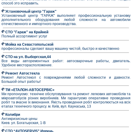
способ это исправить.
Установочный центр "Гараж"
Установочный центр "ГАРАЖ" выполняет профессиональную установку
дополнительного оборудования любой сложности на автомобили
отечественного и импортного производства.
СТО "Гараж" на Крайней
Полный ассортимент услуг
Мойка на Севастопольской
профессионалы сделают вашу машину чистой, быстро и качественно
СТО на ул. Выборгская,44
Все виды авторемонтных работ: автосварочные работы, двигатель.
Удобное месторасположение.
Ремонт Автостекла
Ремонт Автостекол с повреждениями любой сложности и давности.
Большой опыт работы!
ТМ «ЕТАЛОН-АВТОСЕРВІС»
Ми пропонуємо: технічне обслуговування та ремонт легкових автомобілів та
мікроавтобусів різних виробників. Ми гарантуємо оперативне проведення
робіт та вчасне їх виконання. Якість проведення робіт контролюється на всіх
етапах технічного процесу. м. Київ, вул. Каунаська, 13
Колибри
Антикризисные цены
Киев. ул. Богатырская, 1-В
СТО “AVTOSERVIS” Ирпень