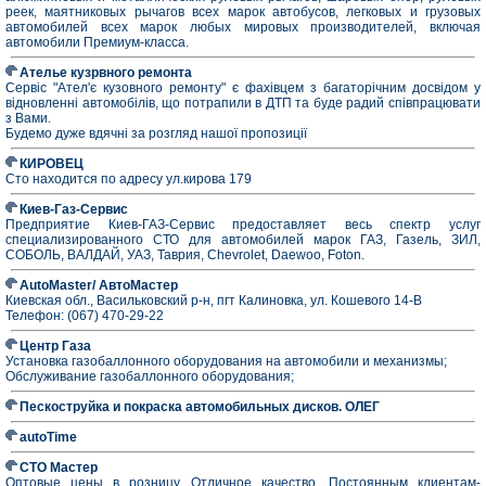
реек, маятниковых рычагов всех марок автобусов, легковых и грузовых
автомобилей всех марок любых мировых производителей, включая
автомобили Премиум-класса.
Ателье кузрвного ремонта
Сервіс "Ател'є кузовного ремонту" є фахівцем з багаторічним досвідом у
відновленні автомобілів, що потрапили в ДТП та буде радий співпрацювати
з Вами.
Будемо дуже вдячні за розгляд нашої пропозиції
КИРОВЕЦ
Сто находится по адресу ул.кирова 179
Киев-Газ-Сервис
Предприятие Киев-ГАЗ-Сервис предоставляет весь спектр услуг
специализированного СТО для автомобилей марок ГАЗ, Газель, ЗИЛ,
СОБОЛЬ, ВАЛДАЙ, УАЗ, Таврия, Chevrolet, Daewoo, Foton.
AutoMaster/ АвтоМастер
Киевская обл., Васильковский р-н, пгт Калиновка, ул. Кошевого 14-В
Телефон: (067) 470-29-22
Центр Газа
Установка газобаллонного оборудования на автомобили и механизмы;
Обслуживание газобаллонного оборудования;
Пескоструйка и покраска автомобильных дисков. ОЛЕГ
autoTime
СТО Мастер
Оптовые цены в розницу. Отличное качество. Постоянным клиентам-