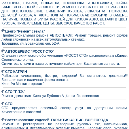
РИХТОВКА, СВАРКА, ПОКРАСКА, ПОЛИРОВКА, АЭРОГРАФИЯ, ПАЙКА
БАМПЕРОВ ЛЮБОЙ СЛОЖНОСТИ, РЕМОНТ КУЗОВА ПОСЛЕ СЕРЬЕЗНЫХ
ДТП, ВОСТОНОВЛЕНИЕ СИМЕТРИИ КУЗОВА, ЛОКАЛЬНАЯ ПОКРАСКА
ДЕТАЛЕЙ КУЗОВА, А ТАКЖЕ ПОЛНАЯ ПОКРАСКА АВТОМОБИЛЯ В КАМЕРЕ,
НАЛИЧИЕ НОВЫХ И Б/У ЗАПЧАСТЕЙ ДЛЯ КУЗОВА АВТО, ДЕТАЛИ В ЦВЕТ
КУЗОВА. ПРИЕМЛЕМЫЕ ЦЕНЫ. ВЫСОКОЕ КАЧЕСТВО РАБОТ.
Центр "Ремонт стекла"
Профессиональный ремонт АВТОСТЕКОЛ: Ремонт трещин, ремонт сколов
любой сложности на всех автомобильных стеклах.
Троещина, ул. Братиславская, 52-А.
АВТОСЕРВИС "РОССТ СТО"
Станция технического обслуживания «РОССТ СТО» расположена в г.Киеве,
Соломенского р-на.
Свяжитесь с нами и наши сотрудники найдут для Вас нужные запчасти.
СТО КАТРИН
Работаем качественно, быстро, недорого! Вы останетесь довольны!!!
Безналичная и наличная форма оплаты.
Киев. Ул.Магнитогорская 1
СТО "П.Т.У."
Ремонт двигателя. Киев. ул.Бубнова А.,4 ст.м. Голосеевская.
СТО
СТО предоставляет огромный спектр услуг по доступным ценам.
Качественно и вовремя!
Восстановление ходовой. ГАРАНТИЯ 40 ТЫС. ВСЕ ГОРОДА
Ремонт и реставрация не разборных рулевых тяг, наконечников,
алюминиевых и металлических рулевых рычагов, шаровых опор, рулевых