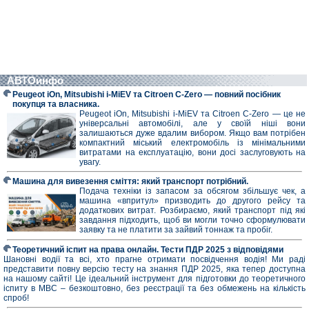
АВТОинфо
Peugeot iOn, Mitsubishi i-MiEV та Citroen C-Zero — повний посібник
покупця та власника.
Peugeot iOn, Mitsubishi i-MiEV та Citroen C-Zero — це не
універсальні автомобілі, але у своїй ніші вони
залишаються дуже вдалим вибором. Якщо вам потрібен
компактний міський електромобіль із мінімальними
витратами на експлуатацію, вони досі заслуговують на
увагу.
Машина для вивезення сміття: який транспорт потрібний.
Подача техніки із запасом за обсягом збільшує чек, а
машина «впритул» призводить до другого рейсу та
додаткових витрат. Розбираємо, який транспорт під які
завдання підходить, щоб ви могли точно сформулювати
заявку та не платити за зайвий тоннаж та пробіг.
Теоретичний іспит на права онлайн. Тести ПДР 2025 з відповідями
Шановні водії та всі, хто прагне отримати посвідчення водія! Ми раді
представити повну версію тесту на знання ПДР 2025, яка тепер доступна
на нашому сайті! Це ідеальний інструмент для підготовки до теоретичного
іспиту в МВС – безкоштовно, без реєстрації та без обмежень на кількість
спроб!