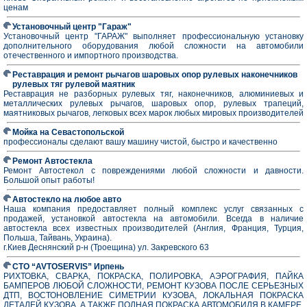
ценам
Установочный центр "Гараж"
Установочный центр "ГАРАЖ" выполняет профессиональную установку
дополнительного оборудования любой сложности на автомобили
отечественного и импортного производства.
Реставрация и ремонт рычагов шаровых опор рулевых наконечников
рулевых тяг рулевой маятник
Реставрация не разборных рулевых тяг, наконечников, алюминиевых и
металлических рулевых рычагов, шаровых опор, рулевых трапеций,
маятниковых рычагов, легковых всех марок любых мировых производителей
Мойка на Севастопольской
профессионалы сделают вашу машину чистой, быстро и качественно
Ремонт Автостекла
Ремонт Автостекол с повреждениями любой сложности и давности.
Большой опыт работы!
Автостекло на любое авто
Наша компания предоставляет полный комплекс услуг связанных с
продажей, установкой автостекла на автомобили. Всегда в наличие
автостекла всех известных производителей (Англия, Франция, Турция,
Польша, Тайвань, Украина).
г.Киев Деснянский р-н (Троещина) ул. Закревского 63
СТО “AVTOSERVIS” Ирпень
РИХТОВКА, СВАРКА, ПОКРАСКА, ПОЛИРОВКА, АЭРОГРАФИЯ, ПАЙКА
БАМПЕРОВ ЛЮБОЙ СЛОЖНОСТИ, РЕМОНТ КУЗОВА ПОСЛЕ СЕРЬЕЗНЫХ
ДТП, ВОСТОНОВЛЕНИЕ СИМЕТРИИ КУЗОВА, ЛОКАЛЬНАЯ ПОКРАСКА
ДЕТАЛЕЙ КУЗОВА, А ТАКЖЕ ПОЛНАЯ ПОКРАСКА АВТОМОБИЛЯ В КАМЕРЕ,