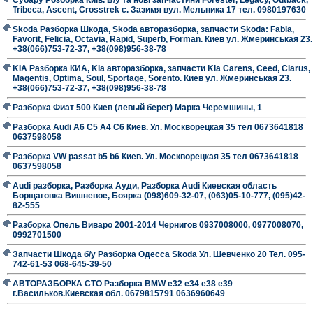
Tribeca, Ascent, Crosstrek с. Зазимя вул. Мельника 17 тел. 0980197630
Skoda Разборка Шкода, Skoda авторазборка, запчасти Skoda: Fabia,
Favorit, Felicia, Octavia, Rapid, Superb, Forman. Киев ул. Жмеринськая 23.
+38(066)753-72-37, +38(098)956-38-78
KIA Разборка КИА, Kia авторазборка, запчасти Kia Carens, Ceed, Clarus,
Magentis, Optima, Soul, Sportage, Sorento. Киев ул. Жмеринськая 23.
+38(066)753-72-37, +38(098)956-38-78
Разборка Фиат 500 Киев (левый берег) Марка Черемшины, 1
Разборка Audi A6 C5 A4 C6 Киев. Ул. Москворецкая 35 тел 0673641818
0637598058
Разборка VW passat b5 b6 Киев. Ул. Москворецкая 35 тел 0673641818
0637598058
Audi разборка, Разборка Ауди, Разборка Audi Киевская область
Борщаговка Вишневое, Боярка (098)609-32-07, (063)05-10-777, (095)42-
82-555
Разборка Опель Виваро 2001-2014 Чернигов 0937008000, 0977008070,
0992701500
Запчасти Шкода б/у Разборка Одесса Skoda Ул. Шевченко 20 Тел. 095-
742-61-53 068-645-39-50
АВТОРАЗБОРКА СТО Разборка BMW е32 е34 е38 е39
г.Васильков.Киевская обл. 0679815791 0636960649