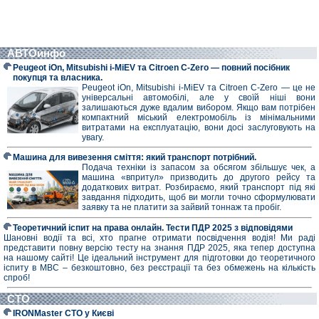
АВТОинфо
Peugeot iOn, Mitsubishi i-MiEV та Citroen C-Zero — повний посібник
покупця та власника.
Peugeot iOn, Mitsubishi i-MiEV та Citroen C-Zero — це не
універсальні автомобілі, але у своїй ніші вони
залишаються дуже вдалим вибором. Якщо вам потрібен
компактний міський електромобіль із мінімальними
витратами на експлуатацію, вони досі заслуговують на
увагу.
Машина для вивезення сміття: який транспорт потрібний.
Подача техніки із запасом за обсягом збільшує чек, а
машина «впритул» призводить до другого рейсу та
додаткових витрат. Розбираємо, який транспорт під які
завдання підходить, щоб ви могли точно сформулювати
заявку та не платити за зайвий тоннаж та пробіг.
Теоретичний іспит на права онлайн. Тести ПДР 2025 з відповідями
Шановні водії та всі, хто прагне отримати посвідчення водія! Ми раді
представити повну версію тесту на знання ПДР 2025, яка тепер доступна
на нашому сайті! Це ідеальний інструмент для підготовки до теоретичного
іспиту в МВС – безкоштовно, без реєстрації та без обмежень на кількість
спроб!
СТО
IRONMaster СТО у Києві