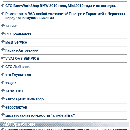
СТО BmwWorkShop BMW 2010 года, Mini 2010 года и по сегодня.
Ремонт авто ВАЗ любой сложности! Быстро с Гарантией г. Черновцы
переулок Комунальников 4а
АНГАР
СТО RedMotors
M&B Service
Гарант-Автотехник
VIVA! GAS SERVICE
СТО Любченко
сто Глушители
sv-gaz
АТЛАНТИС
Автосервис BMWshop
евростартер
мастерская авто-красоты "ars-detailing"
АВТОразборки
Субару Розборка Київ. Б/у та нові запчастини Forester, Legacy, Outback,