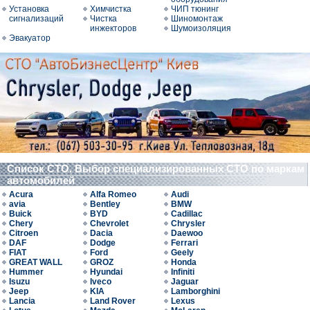
Установка
Химчистка
ЧИП тюнинг
сигнализаций
Чистка
Шиномонтаж
инжекторов
Шумоизоляция
Эвакуатор
Список СТО. Выбор специализированных СТО по маркам
автомобилей
Acura
Alfa Romeo
Audi
avia
Bentley
BMW
Buick
BYD
Cadillac
Chery
Chevrolet
Chrysler
Citroen
Dacia
Daewoo
DAF
Dodge
Ferrari
FIAT
Ford
Geely
GREAT WALL
GROZ
Honda
Hummer
Hyundai
Infiniti
Isuzu
Iveco
Jaguar
Jeep
KIA
Lamborghini
Lancia
Land Rover
Lexus