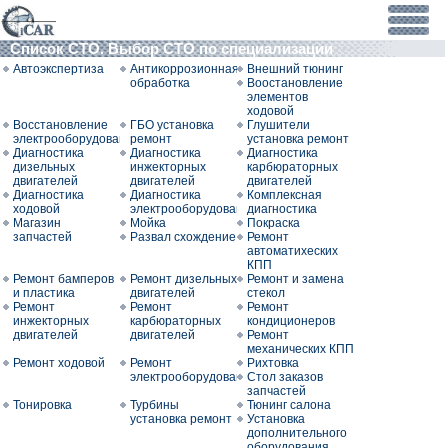
Список СТО. Выбор СТО по специализации
Автоэкспертиза
Антикоррозионная
Внешний тюнинг
обработка
Воостановление
элементов
ходовой
Восстановление
ГБО установка
Глушители
электрооборудования
ремонт
установка ремонт
Диагностика
Диагностика
Диагностика
дизельных
инжекторных
карбюраторных
двигателей
двигателей
двигателей
Диагностика
Диагностика
Комплексная
ходовой
электрооборудования
диагностика
Магазин
Мойка
Покраска
запчастей
Развал схождение
Ремонт
автоматихеских
КПП
Ремонт бамперов
Ремонт дизельных
Ремонт и замена
и пластика
двигателей
стекол
Ремонт
Ремонт
Ремонт
инжекторных
карбюраторных
кондиционеров
двигателей
двигателей
Ремонт
механических КПП
Ремонт ходовой
Ремонт
Рихтовка
электрооборудования
Стол заказов
запчастей
Тонировка
Турбины
Тюнинг салона
установка ремонт
Установка
дополнительного
оборудования