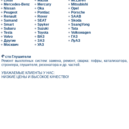
Lotus
Mazda
McLaren
Mercedes-Benz
Mercury
Mitsubishi
Nissan
Oka
Opel
Peugeot
Pontiac
Porsche
Renault
Rover
SAAB
Samand
SEAT
Skoda
Smart
Spyker
SsangYong
Subaru
Suzuki
Tata
Tesla
Toyota
Volkswagen
Volvo
ВАЗ
ГАЗ
Другие
ЗАЗ
ЛуАЗ
Москвич
УАЗ
сто Глушители
Ремонт выхлопных систем: замена, ремонт, сварка: гофры, катализатора,
стронгера, глушителя, резонатора и др. частей.
УВАЖАЕМЫЕ КЛИЕНТЫ У НАС:
НИЗКИЕ ЦЕНЫ И ВЫСОКОЕ КАЧЕСТВО!