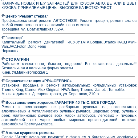
НАЛИЧИЕ НОВЫХ И Б/У ЗАПЧАСТЕЙ ДЛЯ КУЗОВА АВТО, ДЕТАЛИ В ЦВЕТ
КУЗОВА. ПРИЕМЛЕМЫЕ ЦЕНЫ. ВЫСОКОЕ КАЧЕСТВО РАБОТ.
Центр "Ремонт стекла"
Профессиональный ремонт АВТОСТЕКОЛ: Ремонт трещин, ремонт сколов
любой сложности на всех автомобильных стеклах.
Троещина, ул. Братиславская, 52-А.
"юмотор"
Капитальный ремонт двигателей ИСУЗУ,ТАТА,Богдан,Эталон,ФАВ,FAW,I-
Van,JAC,Foton,Dong Feng
Черкассы.
СТО КАТРИН
Работаем качественно, быстро, недорого! Вы останетесь довольны!!!
Безналичная и наличная форма оплаты.
Киев. Ул.Магнитогорская 1
Сервисная станция «РЕФ-СЕРВИС»
Установка, продажа и ремонт автомобильных холодильных установок
Thermo King, Carrier, Alex Original, HWA Sung Thermo, Zanotti, Termolife.
Мы находимся: г. Днепропетровск, ул. Береговая, 210-а
Восстановление ходовой. ГАРАНТИЯ 40 ТЫС. ВСЕ ГОРОДА
Ремонт и реставрация не разборных рулевых тяг, наконечников,
алюминиевых и металлических рулевых рычагов, шаровых опор, рулевых
реек, маятниковых рычагов всех марок автобусов, легковых и грузовых
автомобилей всех марок любых мировых производителей, включая
автомобили Премиум-класса.
Ателье кузрвного ремонта
Сервіс "Ател'є кузовного ремонту" є фахівцем з багаторічним досвідом у