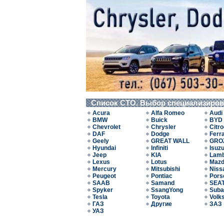
Список СТО. Выбор специализиро
Acura
Alfa Romeo
Audi
BMW
Buick
BYD
Chevrolet
Chrysler
Citr
DAF
Dodge
Ferra
Geely
GREAT WALL
GRO
Hyundai
Infiniti
Isuz
Jeep
KIA
Lamb
Lexus
Lotus
Maz
Mercury
Mitsubishi
Niss
Peugeot
Pontiac
Pors
SAAB
Samand
SEA
Spyker
SsangYong
Suba
Tesla
Toyota
Volk
ГАЗ
Другие
ЗАЗ
УАЗ