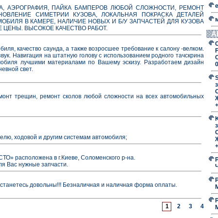
ВКА, АЭРОГРАФИЯ, ПАЙКА БАМПЕРОВ ЛЮБОЙ СЛОЖНОСТИ, РЕМОНТ
НОВЛЕНИЕ СИМЕТРИИ КУЗОВА, ЛОКАЛЬНАЯ ПОКРАСКА ДЕТАЛЕЙ
МОБИЛЯ В КАМЕРЕ, НАЛИЧИЕ НОВЫХ И Б/У ЗАПЧАСТЕЙ ДЛЯ КУЗОВА
Е ЦЕНЫ. ВЫСОКОЕ КАЧЕСТВО РАБОТ.
А
иля, качество саунда, а также возросшее требование к салону -велком.
F
вук. Навигация на штатную голову с использованием родного тачскрина
омобиля лучшими материалами по Вашему эскизу. Разработаем дизайн
невной свет.
з
O
нт трещин, ремонт сколов любой сложности на всех автомобильных
з
O
елю, ходовой и другим системам автомобиля;
ТО» расположена в г.Киеве, Соломенского р-на.
ля Вас нужные запчасти.
останетесь довольны!!! Безналичная и наличная форма оплаты.
1
2
3
4