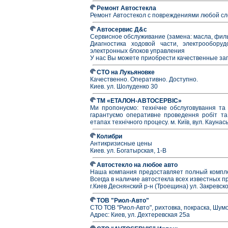
Ремонт Автостекла
Ремонт Автостекол с повреждениями любой сл
Автосервис Д&с
Сервисное обслуживание (замена: масла, филь
Диагностика ходовой части, электрооборуд
электронных блоков управления
У нас Вы можете приобрести качественные зап
СТО на Лукьяновке
Качественно. Оперативно. Доступно.
Киев. ул. Шолуденко 30
ТМ «ЕТАЛОН-АВТОСЕРВІС»
Ми пропонуємо: технічне обслуговування та 
гарантуємо оперативне проведення робіт та 
етапах технічного процесу. м. Київ, вул. Каунась
Колибри
Антикризисные цены
Киев. ул. Богатырская, 1-В
Автостекло на любое авто
Наша компания предоставляет полный комплек
Всегда в наличие автостекла всех известных п
г.Киев Деснянский р-н (Троещина) ул. Закревско
ТОВ "Риол-Авто"
СТО ТОВ "Риол-Авто", рихтовка, покраска, Шум
Адрес: Киев, ул. Дехтеревская 25а