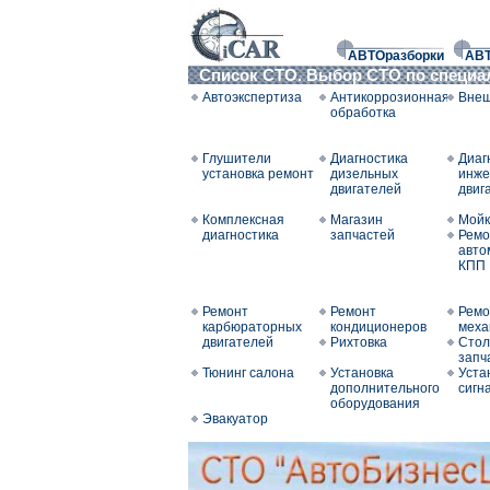
АВТОразборки
АВ
Список СТО. Выбор СТО по специ
Автоэкспертиза
Антикоррозионная
Внеш
обработка
Глушители
Диагностика
Диаг
установка ремонт
дизельных
инже
двигателей
двиг
Комплексная
Магазин
Мойк
диагностика
запчастей
Ремо
авто
КПП
Ремонт
Ремонт
Ремо
карбюраторных
кондиционеров
меха
двигателей
Рихтовка
Стол
запч
Тюнинг салона
Установка
Уста
дополнительного
сигн
оборудования
Эвакуатор