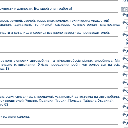
без
ожности и давности. Большой опыт работы!
С
тров, ремней, свечей, тормозных колодок, технических жидкостей)
ования, двигателя, топливной системы. Компьютерная диагностика
г
части и детали для сервиса всемирно известных производителей.
ремонт легкових автомобілів та мікроавтобусів різних виробників. Ми
вчасне їх виконання. Якість проведення робіт контролюється на всіх
ка, 13
с услуг связанных с продажей, установкой автостекла на автомобили.
роизводителей (Англия, Франция, Турция, Польша, Тайвань, Украина).
го 63
оизоляция салона.