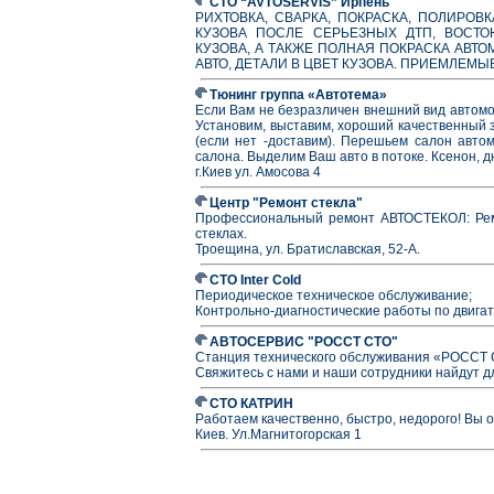
СТО “AVTOSERVIS” Ирпень
РИХТОВКА, СВАРКА, ПОКРАСКА, ПОЛИРО
КУЗОВА ПОСЛЕ СЕРЬЕЗНЫХ ДТП, ВОСТО
КУЗОВА, А ТАКЖЕ ПОЛНАЯ ПОКРАСКА АВТО
АВТО, ДЕТАЛИ В ЦВЕТ КУЗОВА. ПРИЕМЛЕМЫ
Тюнинг группа «Автотема»
Если Вам не безразличен внешний вид автомоб
Установим, выставим, хороший качественный з
(если нет -доставим). Перешьем салон авт
салона. Выделим Ваш авто в потоке. Ксенон, д
г.Киев ул. Амосова 4
Центр "Ремонт стекла"
Профессиональный ремонт АВТОСТЕКОЛ: Ремо
стеклах.
Троещина, ул. Братиславская, 52-А.
СТО Inter Cold
Периодическое техническое обслуживание;
Контрольно-диагностические работы по двигат
АВТОСЕРВИС "РОССТ СТО"
Станция технического обслуживания «РОССТ С
Свяжитесь с нами и наши сотрудники найдут д
СТО КАТРИН
Работаем качественно, быстро, недорого! Вы 
Киев. Ул.Магнитогорская 1