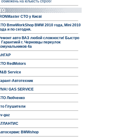
 обмежень на кількість спроб!
ТО
IRONMaster СТО у Києві
СТО BmwWorkShop BMW 2010 года, Mini 2010
ода и по сегодня.
Ремонт авто ВАЗ любой сложности! Быстро
с Гарантией г. Черновцы переулок
Комунальников 4а
АНГАР
СТО RedMotors
M&B Service
Гарант-Автотехник
VIVA! GAS SERVICE
СТО Любченко
сто Глушители
sv-gaz
АТЛАНТИС
Автосервис BMWshop