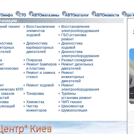
ТОинфо
СТО
АВТОмагазины
АВТОкаталог
АВТОновости
Про 
ализации
ний тюнинг
Воостановление
Восстановление
элементов
электрооборудования
ходовой
ГБО установка
ремонт
ностика
Диагностика
Диагностика
кторных
карбюраторных
ходовой
ателей
двигателей
Диагностика
электрооборудования
а
Покраска
Развал схождение
нт
Ремонт бамперов
Ремонт дизельных
матихеских
и пластика
двигателей
Ремонт и замена
Ремонт
стекол
инжекторных
двигателей
нт
Ремонт ходовой
Ремонт
нических КПП
электрооборудования
 заказов
Тонировка
Турбины
астей
установка ремонт
новка
Химчистка
ЧИП тюнинг
ализаций
Чистка
Шиномонтаж
инжекторов
Шумоизоляция