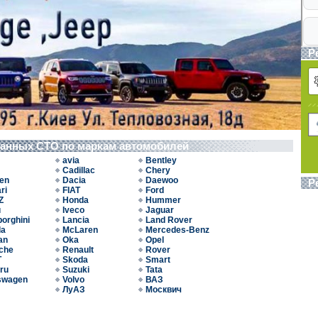
Р
ванных СТО по маркам автомобилей
avia
Bentley
Cadillac
Chery
oen
Dacia
Daewoo
Р
ri
FIAT
Ford
Z
Honda
Hummer
u
Iveco
Jaguar
orghini
Lancia
Land Rover
da
McLaren
Mercedes-Benz
an
Oka
Opel
che
Renault
Rover
T
Skoda
Smart
ru
Suzuki
Tata
swagen
Volvo
ВАЗ
ЛуАЗ
Москвич