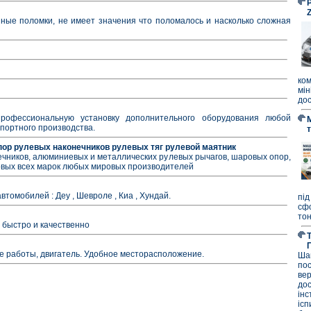
P
ые поломки, не имеет значения что поломалось и насколько сложная
ко
мі
дос
рофессиональную установку дополнительного оборудования любой
портного производства.
пор рулевых наконечников рулевых тяг рулевой маятник
ечников, алюминиевых и металлических рулевых рычагов, шаровых опор,
ковых всех марок любых мировых производителей
томобилей : Деу , Шевроле , Киа , Хундай.
під
сф
тон
быстро и качественно
е работы, двигатель. Удобное месторасположение.
Ша
по
ве
до
ін
ісп