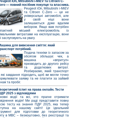
eugeot iOn, Mitsubishi i-MiEV та Citroen C-
Zero — повний посібник покупця та власника.
Peugeot iOn, Mitsubishi i-MiEV
та Citroen C-Zero — це не
універсальні автомобілі, але
у своїй ніші вони
залишаються дуже вдалим
вибором. Якщо вам потрібен
мпактний міський електромобіль із
німальними витратами на експлуатацію, вони
і заслуговують на увагу.
Машина для вивезення сміття: який
транспорт потрібний.
Подача техніки із запасом за
обсягом збільшує чек, а
машина «впритул»
призводить до другого рейсу
та додаткових витрат.
Розбираємо, який транспорт
 які завдання підходить, щоб ви могли точно
ормулювати заявку та не платити за зайвий
наж та пробіг.
Теоретичний іспит на права онлайн. Тести
ПДР 2025 з відповідями
новні водії та всі, хто прагне отримати
свідчення водія! Ми раді представити повну
рсію тесту на знання ПДР 2025, яка тепер
ступна на нашому сайті! Це ідеальний
струмент для підготовки до теоретичного
иту в МВС – безкоштовно, без реєстрації та