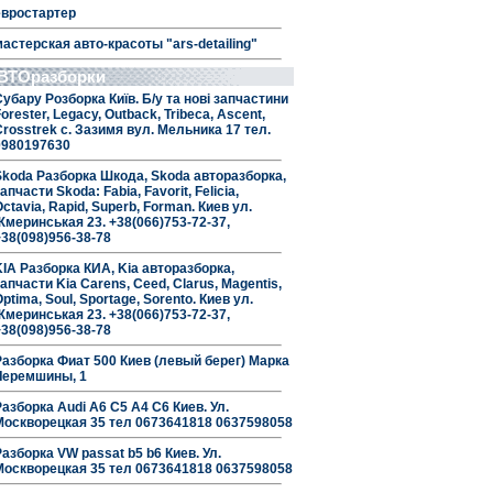
евростартер
мастерская авто-красоты "ars-detailing"
ВТОразборки
Субару Розборка Київ. Б/у та нові запчастини
orester, Legacy, Outback, Tribeca, Ascent,
Crosstrek с. Зазимя вул. Мельника 17 тел.
0980197630
Skoda Разборка Шкода, Skoda авторазборка,
апчасти Skoda: Fabia, Favorit, Felicia,
ctavia, Rapid, Superb, Forman. Киев ул.
Жмеринськая 23. +38(066)753-72-37,
+38(098)956-38-78
KIA Разборка КИА, Kia авторазборка,
апчасти Kia Carens, Ceed, Clarus, Magentis,
ptima, Soul, Sportage, Sorento. Киев ул.
Жмеринськая 23. +38(066)753-72-37,
+38(098)956-38-78
Разборка Фиат 500 Киев (левый берег) Марка
Черемшины, 1
Разборка Audi A6 C5 A4 C6 Киев. Ул.
Москворецкая 35 тел 0673641818 0637598058
Разборка VW passat b5 b6 Киев. Ул.
Москворецкая 35 тел 0673641818 0637598058