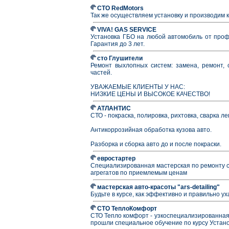
СТО RedMotors
Так же осуществляем установку и производим 
VIVA! GAS SERVICE
Установка ГБО на любой автомобиль от профе
Гарантия до 3 лет.
сто Глушители
Ремонт выхлопных систем: замена, ремонт, с
частей.
УВАЖАЕМЫЕ КЛИЕНТЫ У НАС:
НИЗКИЕ ЦЕНЫ И ВЫСОКОЕ КАЧЕСТВО!
АТЛАНТИС
СТО - покраска, полировка, рихтовка, сварка л
Антикоррозийная обработка кузова авто.
Разборка и сборка авто до и после покраски.
евростартер
Специализированная мастерская по ремонту с
агрегатов по приемлемым ценам
мастерская авто-красоты "ars-detailing"
Будьте в курсе, как эффективно и правильно 
СТО ТеплоКомфорт
СТО Тепло комфорт - узкоспециализированная
прошли специальное обучение по курсу Устано