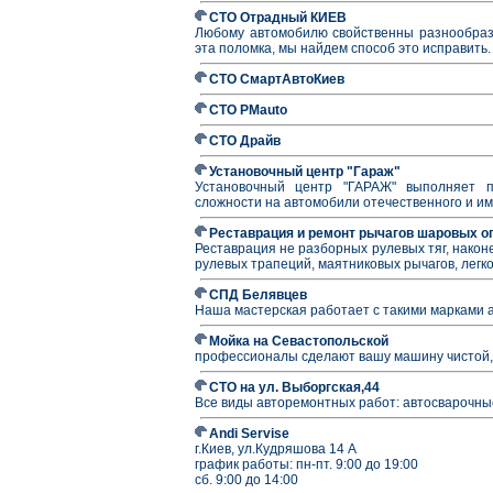
СТО Отрадный КИЕВ
Любому автомобилю свойственны разнообразн
эта поломка, мы найдем способ это исправить.
СТО СмартАвтоКиев
СТО PMauto
СТО Драйв
Установочный центр "Гараж"
Установочный центр "ГАРАЖ" выполняет п
сложности на автомобили отечественного и им
Реставрация и ремонт рычагов шаровых о
Реставрация не разборных рулевых тяг, након
рулевых трапеций, маятниковых рычагов, лег
СПД Белявцев
Наша мастерская работает с такими марками ав
Мойка на Севастопольской
профессионалы сделают вашу машину чистой, 
СТО на ул. Выборгская,44
Все виды авторемонтных работ: автосварочны
Andi Servise
г.Киев, ул.Кудряшова 14 А
график работы: пн-пт. 9:00 до 19:00
сб. 9:00 до 14:00