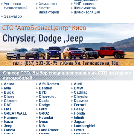
Установка
Химчистка
ЧИП тюнинг
сигнализаций
Чистка
Шиномонтаж
инжекторов
Шумоизоляция
Эвакуатор
Список СТО. Выбор специализированных СТО по маркам
автомобилей
Acura
Alfa Romeo
Audi
avia
Bentley
BMW
Buick
BYD
Cadillac
Chery
Chevrolet
Chrysler
Citroen
Dacia
Daewoo
DAF
Dodge
Ferrari
FIAT
Ford
Geely
GREAT WALL
GROZ
Honda
Hummer
Hyundai
Infiniti
Isuzu
Iveco
Jaguar
Jeep
KIA
Lamborghini
Lancia
Land Rover
Lexus