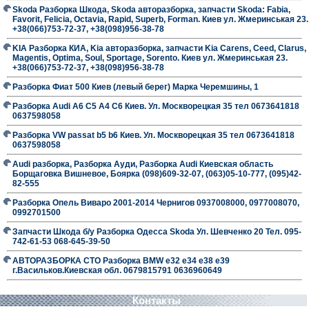
Skoda Разборка Шкода, Skoda авторазборка, запчасти Skoda: Fabia,
Favorit, Felicia, Octavia, Rapid, Superb, Forman. Киев ул. Жмеринськая 23.
+38(066)753-72-37, +38(098)956-38-78
KIA Разборка КИА, Kia авторазборка, запчасти Kia Carens, Ceed, Clarus,
Magentis, Optima, Soul, Sportage, Sorento. Киев ул. Жмеринськая 23.
+38(066)753-72-37, +38(098)956-38-78
Разборка Фиат 500 Киев (левый берег) Марка Черемшины, 1
Разборка Audi A6 C5 A4 C6 Киев. Ул. Москворецкая 35 тел 0673641818
0637598058
Разборка VW passat b5 b6 Киев. Ул. Москворецкая 35 тел 0673641818
0637598058
Audi разборка, Разборка Ауди, Разборка Audi Киевская область
Борщаговка Вишневое, Боярка (098)609-32-07, (063)05-10-777, (095)42-
82-555
Разборка Опель Виваро 2001-2014 Чернигов 0937008000, 0977008070,
0992701500
Запчасти Шкода б/у Разборка Одесса Skoda Ул. Шевченко 20 Тел. 095-
742-61-53 068-645-39-50
АВТОРАЗБОРКА СТО Разборка BMW е32 е34 е38 е39
г.Васильков.Киевская обл. 0679815791 0636960649
Контакты