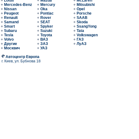
Lotus
Mazda
McLaren
Mercedes-Benz
Mercury
Mitsubishi
Nissan
Oka
Opel
Peugeot
Pontiac
Porsche
Renault
Rover
SAAB
Samand
SEAT
Skoda
Smart
Spyker
SsangYong
Subaru
Suzuki
Tata
Tesla
Toyota
Volkswagen
Volvo
ВАЗ
ГАЗ
Другие
ЗАЗ
ЛуАЗ
Москвич
УАЗ
Автоцентр Европа
г. Киев, ул. Бубнова 18