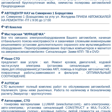
автомобилей Круглосуточная мойка, химчистка полировка автомобилей
Предпродажная
АВТОЦЕНТР НАУ на Симиренко 1 Борщаговка
ул. Симиренко 1 (Борщаговка на углу ул. Желудева ПРИЕМ АВТОМОБИЛЕЙ
НА РЕМОНТПН -ПТ с 9:00 до 17:00
ЧП Кекелев
Мастерская "МУРАШЕЧКА"
Все что связанос электроооборудованием Вашего автомобиля, начиная
отбанального поиска неисправности и заканчивая сложными инженерными
решениямипо установке дополнительного охранного или мультимедийного
оборудования.- Перепрограммирование бортовых компьютеров и магнитол
на американскихавтомобилях- Сигнализации- Замки КПП- ТВ и DVD-
Наше СТО
предлагает вам услуги : кап. Ремонт кузовов, двигателей, ходовой
части;услуги электрика (установка сигнализации , авто
звука,доп.оборудования);установка АКП; помощь в подборе автозапчастей ;
покрасочные работы;заменамасел и фильтров . ОПТИМАЛЬНЫЙ
СООТНОШЕНИЕ
AUTOСвіт
СТО выполняет полный комплекс работ по обслуживанию автомобилей.
Наличиез/ч. Цены ниже рыночных. Работа по наличному и безналичному
расчету.Эвакуатор – круглосуточно.
Автосервис, СТО
- тонировка материалами LLUMAR (www.llumar.com);- авто-электроника;-
авто-электрика;- установка сигнализаций CONSTRUCT и MUL-T-LOCK;-
обезшумливание салона;- кузовные работы любой сложности на стенде