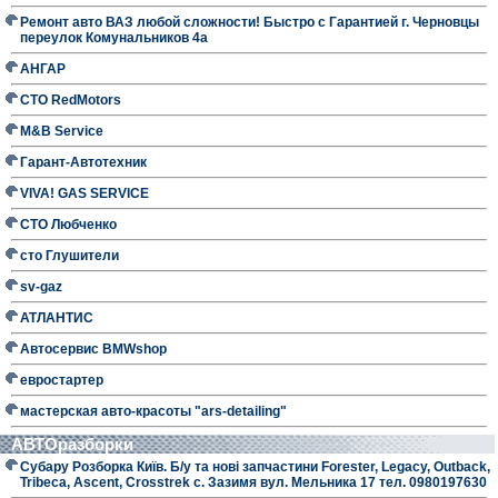
Ремонт авто ВАЗ любой сложности! Быстро с Гарантией г. Черновцы
переулок Комунальников 4а
АНГАР
СТО RedMotors
M&B Service
Гарант-Автотехник
VIVA! GAS SERVICE
СТО Любченко
сто Глушители
sv-gaz
АТЛАНТИС
Автосервис BMWshop
евростартер
мастерская авто-красоты "ars-detailing"
АВТОразборки
Субару Розборка Київ. Б/у та нові запчастини Forester, Legacy, Outback,
Tribeca, Ascent, Crosstrek с. Зазимя вул. Мельника 17 тел. 0980197630