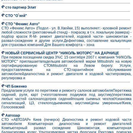
сто партнер Элит
СТО "О`кей"
СТО "Феникс Авто"
СТО «Феникс Авто» (Подол - ул. В.Хвойки, 15) выполняет:- кузовной ремонт
любой сложности (рихтовочный стенд) - покраску, в т.ч. локальную (камера) -
подбор красок R-M- ремонт двигателей, ходовой части- шиномонтаж -
развал-схождение и другие услуги.Дефектовка, составление калькуляции
для страховых компаний.Для Вашего комфорта – зона
НОВЫЙ СЕРВИСНЫЙ ЦЕНТР "НИКОЛЬ МОТОРС" НА ДАРНИЦЕ
При первом посещении скидка 3%С 15 сентября 2007 г. компания "НИКОЛЬ
МОТОРС" приглашаетвладельцев автомобилей марки Mitsubishi на новую
сертифицированную СТОMitsubishi на Левом берегу. Услуги,
предоставляемые на СТО:гарантийное обслуживание
автомобилейдиагностика и ремонт двигателя и ходовой частипроверка,
регулировка и
ЧП Боженко
Предлагаем услуги по перетяжке и ремонту салонов автомобиляПеретяжка
сидений, руля, карт (+изготовление подиумов под акустику)перетяжка
любых частей салонаподогрев сиденийпошив сьемных чехловУсиановка
сигнализаций, ЦЗ, стеклоподьемников, акустикиЦены умеренные!Киев,
Голосеевский
Автозар
СТО «АВТОЗАР» Киев (печерск) Диагностика и ремонт ходовой части
автомобиля Компьютерная диагностика и ремонт двигателей
Компьютерный развал схождение Шиномонтаж, компьютерная
балансировка колес Ультразвуковая чистка форсунок Рихтовка, покраска