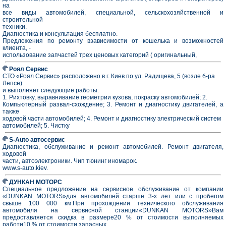
на
все виды автомобилей, специальной, сельскохозяйственной и
строительной
техники.
Диагностика и консультация бесплатно.
Предложения по ремонту взависимости от кошелька и возможностей
клиента, -
использование запчастей трех ценовых категорий ( оригинальный,
Роял Сервис
СТО «Роял Сервис» расположено в г. Киев по ул. Радищева, 5 (возле б-ра
Лепсе)
и выполняет следующие работы:
1. Рихтовку, выравнивание геометрии кузова, покраску автомобилей; 2.
Компьютерный развал-схождение; 3. Ремонт и диагностику двигателей, а
также
ходовой части автомобилей; 4. Ремонт и диагностику электрический систем
автомобилей; 5. Чистку
S-Auto автосервис
Диагностика, обслуживание и ремонт автомобилей. Ремонт двигателя,
ходовой
части, автоэлектроники. Чип тюнинг иномарок.
www.s-auto.kiev.
ДУНКАН МОТОРС
Специальное предложение на сервисное обслуживание от компании
«DUNKAN MOTORS»для автомобилей старше 3-х лет или с пробегом
свыше 100 000 км.При прохождении технического обслуживания
автомобиля на сервисной станции«DUNKAN MOTORS»Вам
предоставляется скидка в размере20 % от стоимости выполняемых
работи10 % от стоимости запасных