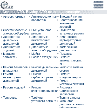
Список СТО. Выбор СТО по специализации
Автоэкспертиза
Антикоррозионная
Внешний тюнинг
обработка
Воостановление
элементов
ходовой
Восстановление
ГБО установка
Глушители
электрооборудования
ремонт
установка ремонт
Диагностика
Диагностика
Диагностика
дизельных
инжекторных
карбюраторных
двигателей
двигателей
двигателей
Диагностика
Диагностика
Комплексная
ходовой
электрооборудования
диагностика
Магазин
Мойка
Покраска
запчастей
Развал схождение
Ремонт
автоматихеских
КПП
Ремонт бамперов
Ремонт дизельных
Ремонт и замена
и пластика
двигателей
стекол
Ремонт
Ремонт
Ремонт
инжекторных
карбюраторных
кондиционеров
двигателей
двигателей
Ремонт
механических КПП
Ремонт ходовой
Ремонт
Рихтовка
электрооборудования
Стол заказов
запчастей
Тонировка
Турбины
Тюнинг салона
установка ремонт
Установка
дополнительного
оборудования