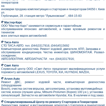
генераторов
на
иномарки продажа комплектующих к стартерам и генераторам 04050 г. Киев
ул.
Глубочицкая, 28. станция метро "Лукьяновская". , 484-15-83
Мастер-Карс
ООО "Мастер-Карс" занимается сервисным и гарантийным
обслуживанием японских автомобилей, а также кузовным ремонтом и
тюнингом
всех элитных марок автомобилей.
Тиса-Авто
СТО ТИСА-АВТО. тел. (044)3317916; (044)4515692
Компьютерная диагностика. Ремонт ходовой, двигателя, КПП, Заправка и
обслуживание кондиционера. Чистка инжектора. ШИНОМОНТАЖ. Развал-
схождение;
АВТОЭЛЕКТРИК. АВТОЗАПЧАСТИ . тел. (044)3317916;
Свит Авто
Cервисный центр ООО «Свит-Авто» предлагает квалификационные услуги
поремонту автомобилей LEXUS, TOYOTA, KIA, HUYNDAI, MAZDA,
Arven Auto
Ремонт ДВС, ремонт ходовой части, компьютерная диагностика
(оборудование
Bosch), очистка систем впрыска, автоэлектрика, установка мултимедийных
систем, ксенон (лучшие цены, Mitsumi-Prolumen (Корея) 100 у.е.), установка
сигнализаций. Запчасти на автомобили Hyundai, Kia. В наличии и под заказ.
Специализированный Центр по ремонту Стартеров и Генераторов
Диагностика, ремонт и востановление агрегатов ( стартеров и генераторов)