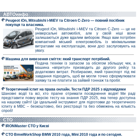
АВТОинфо
Peugeot iOn, Mitsubishi i-MiEV та Citroen C-Zero — повний посібник
покупця та власника.
Peugeot iOn, Mitsubishi i-MiEV та Citroen C-Zero — це не
універсальні автомобілі, але у своїй ніші вони
залишаються дуже вдалим вибором. Якщо вам потрібен
компактний міський електромобіль із мінімальними
витратами на експлуатацію, вони досі заслуговують на
увагу.
Машина для вивезення сміття: який транспорт потрібний.
Подача техніки із запасом за обсягом збільшує чек, а
машина «впритул» призводить до другого рейсу та
додаткових витрат. Розбираємо, який транспорт під які
завдання підходить, щоб ви могли точно сформулювати
заявку та не платити за зайвий тоннаж та пробіг.
Теоретичний іспит на права онлайн. Тести ПДР 2025 з відповідями
Шановні водії та всі, хто прагне отримати посвідчення водія! Ми раді
представити повну версію тесту на знання ПДР 2025, яка тепер доступна
на нашому сайті! Це ідеальний інструмент для підготовки до теоретичного
іспиту в МВС – безкоштовно, без реєстрації та без обмежень на кількість
спроб!
СТО
IRONMaster СТО у Києві
СТО BmwWorkShop BMW 2010 года, Mini 2010 года и по сегодня.