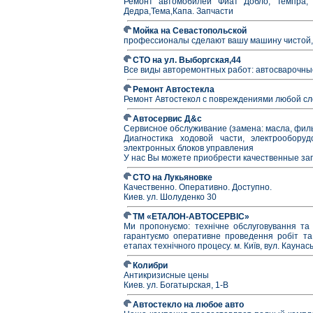
Ремонт автомобилей Фиат Добло, Темпра, Т
Дедра,Тема,Капа. Запчасти
Мойка на Севастопольской
профессионалы сделают вашу машину чистой, 
СТО на ул. Выборгская,44
Все виды авторемонтных работ: автосварочны
Ремонт Автостекла
Ремонт Автостекол с повреждениями любой сл
Автосервис Д&с
Сервисное обслуживание (замена: масла, филь
Диагностика ходовой части, электрооборуд
электронных блоков управления
У нас Вы можете приобрести качественные зап
СТО на Лукьяновке
Качественно. Оперативно. Доступно.
Киев. ул. Шолуденко 30
ТМ «ЕТАЛОН-АВТОСЕРВІС»
Ми пропонуємо: технічне обслуговування та 
гарантуємо оперативне проведення робіт та 
етапах технічного процесу. м. Київ, вул. Каунась
Колибри
Антикризисные цены
Киев. ул. Богатырская, 1-В
Автостекло на любое авто