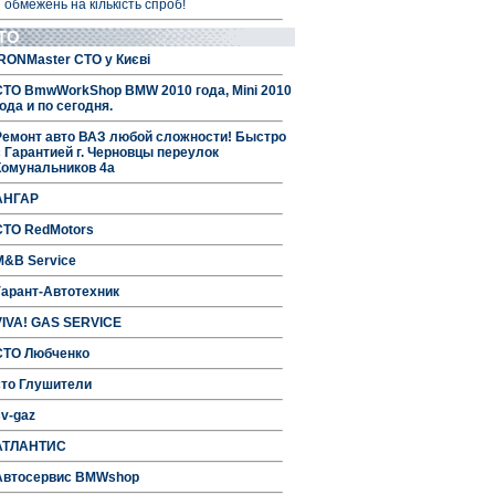
 обмежень на кількість спроб!
ТО
IRONMaster СТО у Києві
СТО BmwWorkShop BMW 2010 года, Mini 2010
ода и по сегодня.
Ремонт авто ВАЗ любой сложности! Быстро
с Гарантией г. Черновцы переулок
Комунальников 4а
АНГАР
СТО RedMotors
M&B Service
Гарант-Автотехник
VIVA! GAS SERVICE
СТО Любченко
сто Глушители
sv-gaz
АТЛАНТИС
Автосервис BMWshop