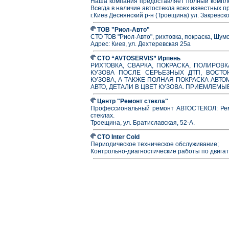
Наша компания предоставляет полный комплек
Всегда в наличие автостекла всех известных п
г.Киев Деснянский р-н (Троещина) ул. Закревско
ТОВ "Риол-Авто"
СТО ТОВ "Риол-Авто", рихтовка, покраска, Шум
Адрес: Киев, ул. Дехтеревская 25а
СТО “AVTOSERVIS” Ирпень
РИХТОВКА, СВАРКА, ПОКРАСКА, ПОЛИРО
КУЗОВА ПОСЛЕ СЕРЬЕЗНЫХ ДТП, ВОСТО
КУЗОВА, А ТАКЖЕ ПОЛНАЯ ПОКРАСКА АВТО
АВТО, ДЕТАЛИ В ЦВЕТ КУЗОВА. ПРИЕМЛЕМЫ
Центр "Ремонт стекла"
Профессиональный ремонт АВТОСТЕКОЛ: Ремо
стеклах.
Троещина, ул. Братиславская, 52-А.
СТО Inter Cold
Периодическое техническое обслуживание;
Контрольно-диагностические работы по двигат