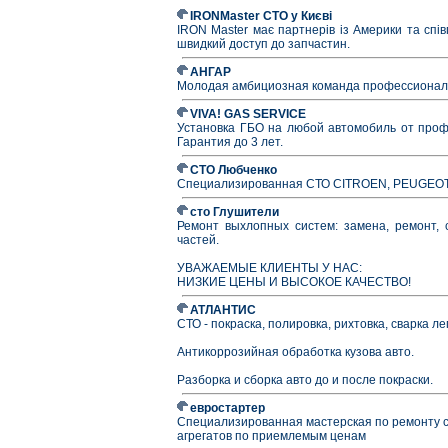
IRONMaster СТО у Києві
IRON Master має партнерів із Америки та спі
швидкий доступ до запчастин.
АНГАР
Молодая амбициозная команда профессионалов
VIVA! GAS SERVICE
Установка ГБО на любой автомобиль от профе
Гарантия до 3 лет.
СТО Любченко
Специализированная СТО CITROEN, PEUGEOT, R
сто Глушители
Ремонт выхлопных систем: замена, ремонт, с
частей.
УВАЖАЕМЫЕ КЛИЕНТЫ У НАС:
НИЗКИЕ ЦЕНЫ И ВЫСОКОЕ КАЧЕСТВО!
АТЛАНТИС
СТО - покраска, полировка, рихтовка, сварка л
Антикоррозийная обработка кузова авто.
Разборка и сборка авто до и после покраски.
евростартер
Специализированная мастерская по ремонту с
агрегатов по приемлемым ценам