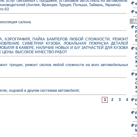
с услуг связанных с продажей, установкой автостекла на автомобили.
роизводителей (Англия, Франция, Турция, Польша, Тайвань, Украина).
го 63
А
оизоляция салона.
F
ВКА, АЭРОГРАФИЯ, ПАЙКА БАМПЕРОВ ЛЮБОЙ СЛОЖНОСТИ, РЕМОНТ
НОВЛЕНИЕ СИМЕТРИИ КУЗОВА, ЛОКАЛЬНАЯ ПОКРАСКА ДЕТАЛЕЙ
МОБИЛЯ В КАМЕРЕ, НАЛИЧИЕ НОВЫХ И Б/У ЗАПЧАСТЕЙ ДЛЯ КУЗОВА
Е ЦЕНЫ. ВЫСОКОЕ КАЧЕСТВО РАБОТ.
з
O
нт трещин, ремонт сколов любой сложности на всех автомобильных
з
O
елю, ходовой и другим системам автомобиля;
1
2
3
4