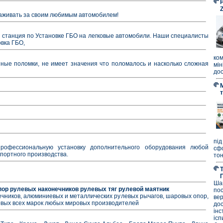
P
ухаживать за своим любимым автомобилем!
 станция по Установке ГБО на легковые автомобили. Наши специалисты
вка ГБО,
ко
ые поломки, не имеет значения что поломалось и насколько сложная
мі
дос
під
рофессиональную установку дополнительного оборудования любой
сф
портного производства.
тон
Ша
пор рулевых наконечников рулевых тяг рулевой маятник
по
ечников, алюминиевых и металлических рулевых рычагов, шаровых опор,
ве
ковых всех марок любых мировых производителей
до
ін
ісп