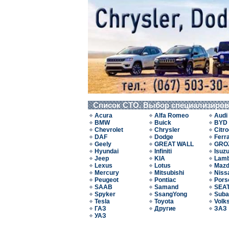
Список СТО. Выбор специализиро
Acura
Alfa Romeo
Audi
BMW
Buick
BYD
Chevrolet
Chrysler
Citr
DAF
Dodge
Ferra
Geely
GREAT WALL
GRO
Hyundai
Infiniti
Isuz
Jeep
KIA
Lamb
Lexus
Lotus
Maz
Mercury
Mitsubishi
Niss
Peugeot
Pontiac
Pors
SAAB
Samand
SEA
Spyker
SsangYong
Suba
Tesla
Toyota
Volk
ГАЗ
Другие
ЗАЗ
УАЗ