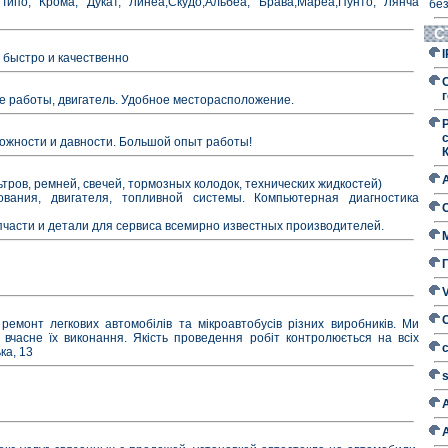
ипо, Крома, Дукат, Линеа,Скудо,Альбеа, Брава,Мареа,Пунто, Лянча
без
С
быстро и качественно
г
е работы, двигатель. Удобное месторасположение.
ожности и давности. Большой опыт работы!
тров, ремней, свечей, тормозных колодок, технических жидкостей)
ования, двигателя, топливной системы. Компьютерная диагностика
части и детали для сервиса всемирно известных производителей.
ремонт легкових автомобілів та мікроавтобусів різних виробників. Ми
вчасне їх виконання. Якість проведення робіт контролюється на всіх
ка, 13