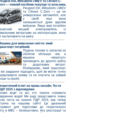
eugeot iOn, Mitsubishi i-MiEV та Citroen C-
Zero — повний посібник покупця та власника.
Peugeot iOn, Mitsubishi i-MiEV
та Citroen C-Zero — це не
універсальні автомобілі, але
у своїй ніші вони
залишаються дуже вдалим
вибором. Якщо вам потрібен
мпактний міський електромобіль із
німальними витратами на експлуатацію, вони
і заслуговують на увагу.
Машина для вивезення сміття: який
транспорт потрібний.
Подача техніки із запасом за
обсягом збільшує чек, а
машина «впритул»
призводить до другого рейсу
та додаткових витрат.
Розбираємо, який транспорт
 які завдання підходить, щоб ви могли точно
ормулювати заявку та не платити за зайвий
наж та пробіг.
Теоретичний іспит на права онлайн. Тести
ПДР 2025 з відповідями
новні водії та всі, хто прагне отримати
свідчення водія! Ми раді представити повну
рсію тесту на знання ПДР 2025, яка тепер
ступна на нашому сайті! Це ідеальний
струмент для підготовки до теоретичного
иту в МВС – безкоштовно, без реєстрації та