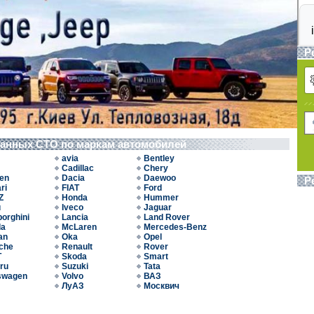
Р
ванных СТО по маркам автомобилей
avia
Bentley
Cadillac
Chery
oen
Dacia
Daewoo
Р
ri
FIAT
Ford
Z
Honda
Hummer
u
Iveco
Jaguar
orghini
Lancia
Land Rover
da
McLaren
Mercedes-Benz
an
Oka
Opel
che
Renault
Rover
T
Skoda
Smart
ru
Suzuki
Tata
swagen
Volvo
ВАЗ
ЛуАЗ
Москвич