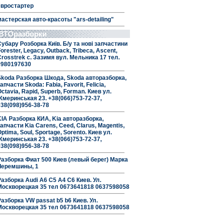
евростартер
мастерская авто-красоты "ars-detailing"
ВТОразборки
Субару Розборка Київ. Б/у та нові запчастини
orester, Legacy, Outback, Tribeca, Ascent,
Crosstrek с. Зазимя вул. Мельника 17 тел.
0980197630
Skoda Разборка Шкода, Skoda авторазборка,
апчасти Skoda: Fabia, Favorit, Felicia,
ctavia, Rapid, Superb, Forman. Киев ул.
Жмеринськая 23. +38(066)753-72-37,
+38(098)956-38-78
KIA Разборка КИА, Kia авторазборка,
апчасти Kia Carens, Ceed, Clarus, Magentis,
ptima, Soul, Sportage, Sorento. Киев ул.
Жмеринськая 23. +38(066)753-72-37,
+38(098)956-38-78
Разборка Фиат 500 Киев (левый берег) Марка
Черемшины, 1
Разборка Audi A6 C5 A4 C6 Киев. Ул.
Москворецкая 35 тел 0673641818 0637598058
Разборка VW passat b5 b6 Киев. Ул.
Москворецкая 35 тел 0673641818 0637598058