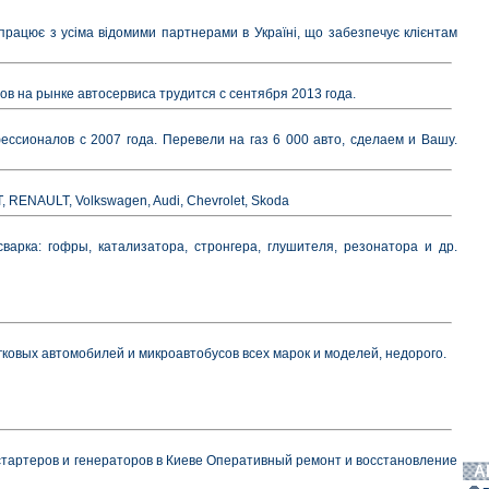
впрацює з усіма відомими партнерами в Україні, що забезпечує клієнтам
 на рынке автосервиса трудится с сентября 2013 года.
ссионалов с 2007 года. Перевели на газ 6 000 авто, сделаем и Вашу.
ENAULT, Volkswagen, Audi, Chevrolet, Skoda
варка: гофры, катализатора, стронгера, глушителя, резонатора и др.
егковых автомобилей и микроавтобусов всех марок и моделей, недорого.
тартеров и генераторов в Киеве Оперативный ремонт и восстановление
А