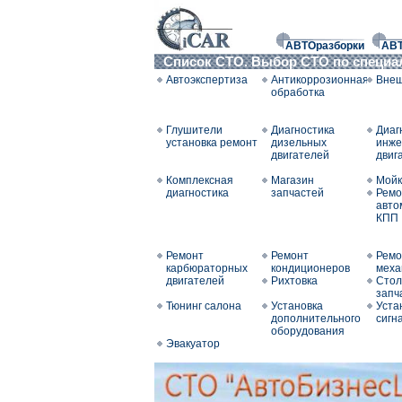
АВТОразборки
АВ
Список СТО. Выбор СТО по специ
Автоэкспертиза
Антикоррозионная
Внеш
обработка
Глушители
Диагностика
Диаг
установка ремонт
дизельных
инже
двигателей
двиг
Комплексная
Магазин
Мойк
диагностика
запчастей
Ремо
авто
КПП
Ремонт
Ремонт
Ремо
карбюраторных
кондиционеров
меха
двигателей
Рихтовка
Стол
запч
Тюнинг салона
Установка
Уста
дополнительного
сигн
оборудования
Эвакуатор