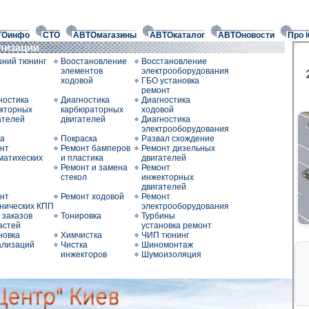
ТОинфо
СТО
АВТОмагазины
АВТОкаталог
АВТОновости
Про 
ализации
ний тюнинг
Воостановление
Восстановление
элементов
электрооборудования
ходовой
ГБО установка
ремонт
ностика
Диагностика
Диагностика
кторных
карбюраторных
ходовой
ателей
двигателей
Диагностика
электрооборудования
а
Покраска
Развал схождение
нт
Ремонт бамперов
Ремонт дизельных
матихеских
и пластика
двигателей
Ремонт и замена
Ремонт
стекол
инжекторных
двигателей
нт
Ремонт ходовой
Ремонт
нических КПП
электрооборудования
 заказов
Тонировка
Турбины
астей
установка ремонт
новка
Химчистка
ЧИП тюнинг
ализаций
Чистка
Шиномонтаж
инжекторов
Шумоизоляция