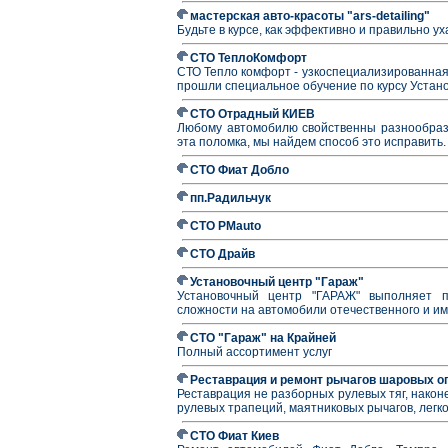
мастерская авто-красоты "ars-detailing"
Будьте в курсе, как эффективно и правильно 
СТО ТеплоКомфорт
СТО Тепло комфорт - узкоспециализированная
прошли специальное обучение по курсу Устано
СТО Отрадный КИЕВ
Любому автомобилю свойственны разнообразн
эта поломка, мы найдем способ это исправить.
СТО Фиат Добло
пп.Радильчук
СТО PMauto
СТО Драйв
Установочный центр "Гараж"
Установочный центр "ГАРАЖ" выполняет п
сложности на автомобили отечественного и им
СТО "Гараж" на Крайней
Полный ассортимент услуг
Реставрация и ремонт рычагов шаровых о
Реставрация не разборных рулевых тяг, након
рулевых трапеций, маятниковых рычагов, лег
СТО Фиат Киев