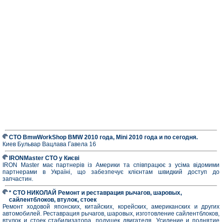
СТО BmwWorkShop BMW 2010 года, Mini 2010 года и по сегодня.
Киев Бульвар Вацлава Гавела 16
IRONMaster СТО у Києві
IRON Master має партнерів із Америки та співпрацює з усіма відомими
партнерами в Україні, що забезпечує клієнтам швидкий доступ до
запчастин.
* СТО НИКОЛАЙ Ремонт и реставрация рычагов, шаровых,
сайлентблоков, втулок, стоек
Ремонт ходовой японских, китайских, корейских, американских и других
автомобилей. Реставрация рычагов, шаровых, изготовление сайлентблоков,
втулок и стоек стабилизатора, подушек двигателя. Усиление и поднятие