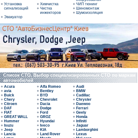
Установка
Химчистка
ЧИП тюнинг
сигнализаций
Чистка
Шиномонтаж
инжекторов
Шумоизоляция
Эвакуатор
Список СТО. Выбор специализированных СТО по маркам
автомобилей
Acura
Alfa Romeo
Audi
avia
Bentley
BMW
Buick
BYD
Cadillac
Chery
Chevrolet
Chrysler
Citroen
Dacia
Daewoo
DAF
Dodge
Ferrari
FIAT
Ford
Geely
GREAT WALL
GROZ
Honda
Hummer
Hyundai
Infiniti
Isuzu
Iveco
Jaguar
Jeep
KIA
Lamborghini
Lancia
Land Rover
Lexus