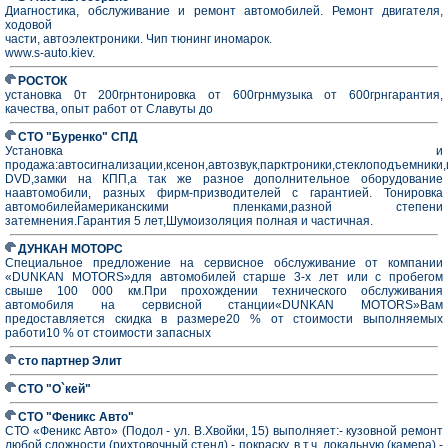
Диагностика, обслуживание и ремонт автомобилей. Ремонт двигателя,
ходовой
части, автоэлектроники. Чип тюнинг иномарок.
www.s-auto.kiev.
РОСТОК
установка 0т 200грнтонировка от 600грнмузыка от 600грнгарантия,
качества, опыт работ от Славуты до
CTO "Буренко" СПД
Установка и
продажа:автосигнализации,ксенон,автозвук,парктроники,стеклоподъемники
DVD,замки на КПП,а так же разное дополнительное оборудование
наавтомобили, разных фирм-призводителей с гарантией. Тонировка
автомобилейамериканскими пленками,разной степени
затемнения.Гарантия 5 лет,Шумоизоляция полная и частичная.
ДУНКАН МОТОРС
Специальное предложение на сервисное обслуживание от компании
«DUNKAN MOTORS»для автомобилей старше 3-х лет или с пробегом
свыше 100 000 км.При прохождении технического обслуживания
автомобиля на сервисной станции«DUNKAN MOTORS»Вам
предоставляется скидка в размере20 % от стоимости выполняемых
работи10 % от стоимости запасных
сто партнер Элит
СТО "О`кей"
СТО "Феникс Авто"
СТО «Феникс Авто» (Подол - ул. В.Хвойки, 15) выполняет:- кузовной ремонт
любой сложности (рихтовочный стенд) - покраску, в т.ч. локальную (камера) -