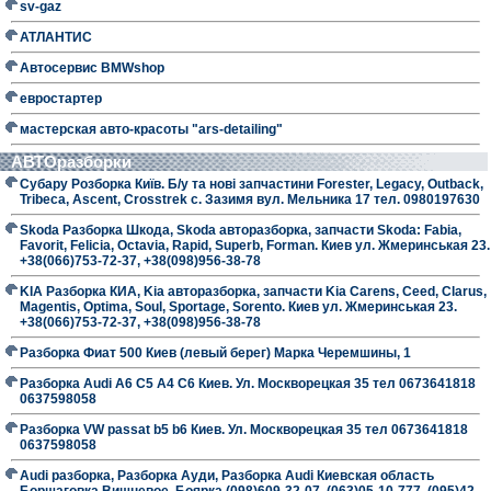
sv-gaz
АТЛАНТИС
Автосервис BMWshop
евростартер
мастерская авто-красоты "ars-detailing"
АВТОразборки
Субару Розборка Київ. Б/у та нові запчастини Forester, Legacy, Outback,
Tribeca, Ascent, Crosstrek с. Зазимя вул. Мельника 17 тел. 0980197630
Skoda Разборка Шкода, Skoda авторазборка, запчасти Skoda: Fabia,
Favorit, Felicia, Octavia, Rapid, Superb, Forman. Киев ул. Жмеринськая 23.
+38(066)753-72-37, +38(098)956-38-78
KIA Разборка КИА, Kia авторазборка, запчасти Kia Carens, Ceed, Clarus,
Magentis, Optima, Soul, Sportage, Sorento. Киев ул. Жмеринськая 23.
+38(066)753-72-37, +38(098)956-38-78
Разборка Фиат 500 Киев (левый берег) Марка Черемшины, 1
Разборка Audi A6 C5 A4 C6 Киев. Ул. Москворецкая 35 тел 0673641818
0637598058
Разборка VW passat b5 b6 Киев. Ул. Москворецкая 35 тел 0673641818
0637598058
Audi разборка, Разборка Ауди, Разборка Audi Киевская область
Борщаговка Вишневое, Боярка (098)609-32-07, (063)05-10-777, (095)42-