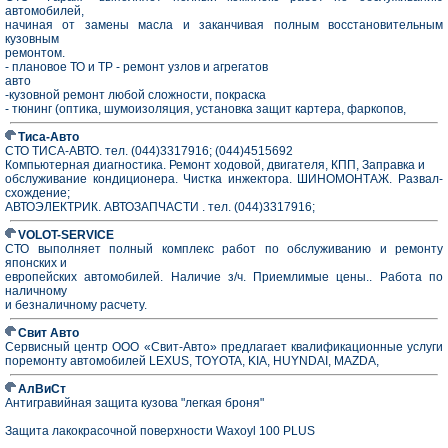
автомобилей,
начиная от замены масла и заканчивая полным восстановительным
кузовным
ремонтом.
- плановое ТО и ТР - ремонт узлов и агрегатов
авто
-кузовной ремонт любой сложности, покраска
- тюнинг (оптика, шумоизоляция, установка защит картера, фаркопов,
Тиса-Авто
СТО ТИСА-АВТО. тел. (044)3317916; (044)4515692
Компьютерная диагностика. Ремонт ходовой, двигателя, КПП, Заправка и
обслуживание кондиционера. Чистка инжектора. ШИНОМОНТАЖ. Развал-
схождение;
АВТОЭЛЕКТРИК. АВТОЗАПЧАСТИ . тел. (044)3317916;
VOLOT-SERVICE
СТО выполняет полный комплекс работ по обслуживанию и ремонту
японских и
европейских автомобилей. Наличие з/ч. Приемлимые цены.. Работа по
наличному
и безналичному расчету.
Свит Авто
Cервисный центр ООО «Свит-Авто» предлагает квалификационные услуги
поремонту автомобилей LEXUS, TOYOTA, KIA, HUYNDAI, MAZDA,
АлВиСт
Антигравийная защита кузова "легкая броня"
Защита лакокрасочной поверхности Waxoyl 100 PLUS