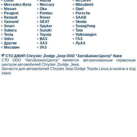
Lotus
Mazda
McLaren
Mercedes-Benz
Mercury
Mitsubishi
Nissan
Oka
Opel
Peugeot
Pontiac
Porsche
Renault
Rover
SAAB
Samand
SEAT
Skoda
Smart
Spyker
SsangYong
Subaru
Suzuki
Tata
Tesla
Toyota
Volkswagen
Volvo
ВАЗ
ГАЗ
Другие
ЗАЗ
ЛуАЗ
Москвич
УАЗ
СТО ДЖИП Chrysler ,Dodge ,Jeep ООО "АвтоБизнесЦентр" Киев
СТО ООО "АвтоБизнесЦентр" является авторизованным сервисным
центром автомобилей Chrysler ,Dodge ,Jeep.
Запчасти для автомобилей Chrysler Jeep Dodge Toyota Lexus в наличи и под
заказ