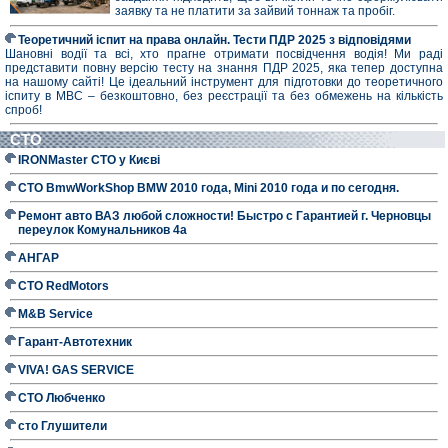
заявку та не платити за зайвий тоннаж та пробіг.
Теоретичний іспит на права онлайн. Тести ПДР 2025 з відповідями
Шановні водії та всі, хто прагне отримати посвідчення водія! Ми раді
представити повну версію тесту на знання ПДР 2025, яка тепер доступна
на нашому сайті! Це ідеальний інструмент для підготовки до теоретичного
іспиту в МВС – безкоштовно, без реєстрації та без обмежень на кількість
спроб!
СТО
IRONMaster СТО у Києві
СТО BmwWorkShop BMW 2010 года, Mini 2010 года и по сегодня.
Ремонт авто ВАЗ любой сложности! Быстро с Гарантией г. Черновцы
переулок Комунальников 4а
АНГАР
СТО RedMotors
M&B Service
Гарант-Автотехник
VIVA! GAS SERVICE
СТО Любченко
сто Глушители