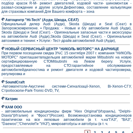
подбор красок R-M- ремонт двигателей, ходовой части- шиномонтаж -
развал-схождение и другие услуги.Дефектовка, составление калькуляции
для страховых компаний.Для Вашего комфорта – зона
Автоцентр "Hi-Tech" (Ауди, Шкода, СЕАТ)
Официальный дилер Audi (Ауди), Skoda (Шкода) и Seat (Сеат) в
Запорожскомрегионе. • Продажа: - Новые и б/у автомобили Audi (Ауди),
Skoda (Шкода) и Seat (Сеат). - Оригинальные запасные части и аксессуары
на автомобили Audi (Ауди),Skoda (Шкода) и Seat (Сеат). - Оригинальная
автохимия и тюнинг. • Услуги:- Тест-драйв автомобилей Audi (Ауди),
НОВЫЙ СЕРВИСНЫЙ ЦЕНТР "НИКОЛЬ МОТОРС" НА ДАРНИЦЕ
При первом посещении скидка 3%С 15 сентября 2007 г. компания "НИКОЛЬ
МОТОРС" приглашаетвладельцев автомобилей марки Mitsubishi на новую
сертифицированную СТОMitsubishi на Левом берегу. Услуги,
предоставляемые на СТО:гарантийное обслуживание
автомобилейдиагностика и ремонт двигателя и ходовой частипроверка,
регулировка и
SoundCraft
-Автомагнітоли-Акустичні системи-Сигналізації-Xenon, Bi-Xenon-СГУ,
Стробоскопи-Park-Tronic-DVD, TV,
Катрин
КАМ ООО
- автомобильные кондиционеры фирм "Alex Original"(Израиль), "Delphi-
Diavia"(Италия) и "Фрост"(Россия). Возможнаустановка кондиционеров
практически на все легковые автомобили (в т. ч.на"ГАЗ", "ВАЗ",
"Daewoo","Chervolet"и "УАЗ"), микроавтобусы и автобусы (в т. ч.
1
2
3
4
5
6
...