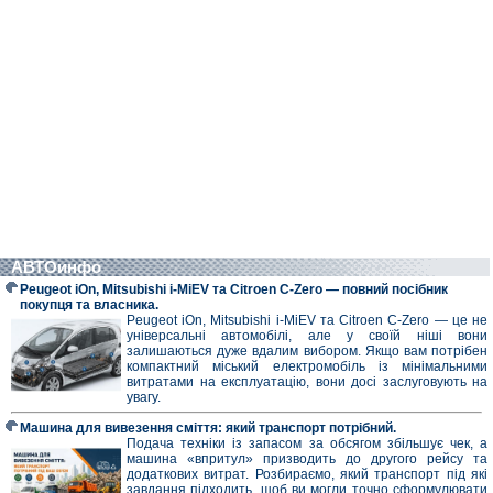
АВТОинфо
Peugeot iOn, Mitsubishi i-MiEV та Citroen C-Zero — повний посібник
покупця та власника.
Peugeot iOn, Mitsubishi i-MiEV та Citroen C-Zero — це не
універсальні автомобілі, але у своїй ніші вони
залишаються дуже вдалим вибором. Якщо вам потрібен
компактний міський електромобіль із мінімальними
витратами на експлуатацію, вони досі заслуговують на
увагу.
Машина для вивезення сміття: який транспорт потрібний.
Подача техніки із запасом за обсягом збільшує чек, а
машина «впритул» призводить до другого рейсу та
додаткових витрат. Розбираємо, який транспорт під які
завдання підходить, щоб ви могли точно сформулювати