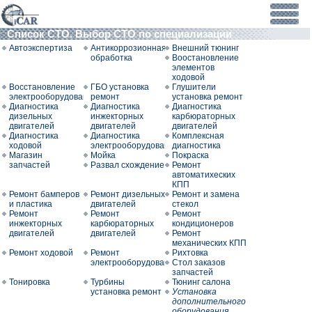
Список СТО. Выбор СТО по специализации
Автоэкспертиза
Антикоррозионная
Внешний тюнинг
обработка
Воостановление
элементов
ходовой
Восстановление
ГБО установка
Глушители
электрооборудования
ремонт
установка ремонт
Диагностика
Диагностика
Диагностика
дизельных
инжекторных
карбюраторных
двигателей
двигателей
двигателей
Диагностика
Диагностика
Комплексная
ходовой
электрооборудования
диагностика
Магазин
Мойка
Покраска
запчастей
Развал схождение
Ремонт
автоматихеских
КПП
Ремонт бамперов
Ремонт дизельных
Ремонт и замена
и пластика
двигателей
стекол
Ремонт
Ремонт
Ремонт
инжекторных
карбюраторных
кондиционеров
двигателей
двигателей
Ремонт
механических КПП
Ремонт ходовой
Ремонт
Рихтовка
электрооборудования
Стол заказов
запчастей
Тонировка
Турбины
Тюнинг салона
установка ремонт
Установка
дополнительного
оборудования