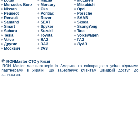
Lotus
Mazda
McLaren
Mercedes-Benz
Mercury
Mitsubishi
Nissan
Oka
Opel
Peugeot
Pontiac
Porsche
Renault
Rover
SAAB
Samand
SEAT
Skoda
Smart
Spyker
SsangYong
Subaru
Suzuki
Tata
Tesla
Toyota
Volkswagen
Volvo
ВАЗ
ГАЗ
Другие
ЗАЗ
ЛуАЗ
Москвич
УАЗ
IRONMaster СТО у Києві
IRON Master має партнерів із Америки та співпрацює з усіма відомими
партнерами в Україні, що забезпечує клієнтам швидкий доступ до
запчастин.