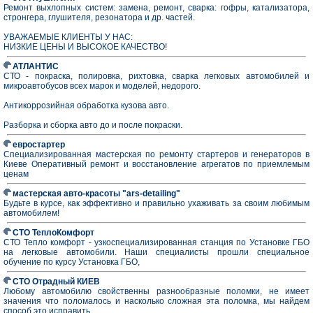
Ремонт выхлопных систем: замена, ремонт, сварка: гофры, катализатора,
стронгера, глушителя, резонатора и др. частей.
УВАЖАЕМЫЕ КЛИЕНТЫ У НАС:
НИЗКИЕ ЦЕНЫ И ВЫСОКОЕ КАЧЕСТВО!
АТЛАНТИС
СТО - покраска, полировка, рихтовка, сварка легковых автомобилей и
микроавтобусов всех марок и моделей, недорого.
Антикоррозийная обработка кузова авто.
Разборка и сборка авто до и после покраски.
евростартер
Специализированная мастерская по ремонту стартеров и генераторов в
Киеве Оперативный ремонт и восстановление агрегатов по приемлемым
ценам
мастерская авто-красоты "ars-detailing"
Будьте в курсе, как эффективно и правильно ухаживать за своим любимым
автомобилем!
СТО ТеплоКомфорт
СТО Тепло комфорт - узкоспециализированная станция по Установке ГБО
на легковые автомобили. Наши специалисты прошли специальное
обучение по курсу Установка ГБО,
СТО Отрадный КИЕВ
Любому автомобилю свойственны разнообразные поломки, не имеет
значения что поломалось и насколько сложная эта поломка, мы найдем
способ это исправить.