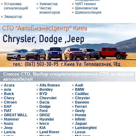
Установка
Химчистка
ЧИП тюнинг
сигнализаций
Чистка
Шиномонтаж
инжекторов
Шумоизоляция
Эвакуатор
Список СТО. Выбор специализированных СТО по маркам
автомобилей
Acura
Alfa Romeo
Audi
avia
Bentley
BMW
Buick
BYD
Cadillac
Chery
Chevrolet
Chrysler
Citroen
Dacia
Daewoo
DAF
Dodge
Ferrari
FIAT
Ford
Geely
GREAT WALL
GROZ
Honda
Hummer
Hyundai
Infiniti
Isuzu
Iveco
Jaguar
Jeep
KIA
Lamborghini
Lancia
Land Rover
Lexus