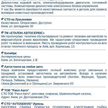
Диагностика ходовой части, электрооборудования, двигателя, топливной
системы. Компьютерная диагностика электронных блоков управления
У нас Вы можете приобрести качественные запчасти и детали для сервиса
всемирно известных производителей.
СТО на Лукьяновке
Качественно. Оперативно. Доступно.
Киев. ул. Шолуденко 30
ТМ «ЕТАЛОН-АВТОСЕРВІС»
Ми пропонуємо: технічне обслуговування та ремонт легкових автомобілів та
мікроавтобусів різних виробників. Ми гарантуємо оперативне проведення
робіт та вчасне їх виконання. Якість проведення робіт контролюється на всіх
етапах технічного процесу. м. Київ, вул. Каунаська, 13
Колибри
Антикризисные цены
Киев. ул. Богатырская, 1-В
Автостекло на любое авто
Наша компания предоставляет полный комплекс услуг связанных с
продажей, установкой автостекла на автомобили. Всегда в наличие
автостекла всех известных производителей (Англия, Франция, Турция,
Польша, Тайвань, Украина).
г.Киев Деснянский р-н (Троещина) ул. Закревского 63
ТОВ "Риол-Авто"
СТО ТОВ "Риол-Авто", рихтовка, покраска, Шумоизоляция салона.
Адрес: Киев, ул. Дехтеревская 25а
СТО “AVTOSERVIS” Ирпень
РИХТОВКА, СВАРКА, ПОКРАСКА, ПОЛИРОВКА, АЭРОГРАФИЯ, ПАЙКА