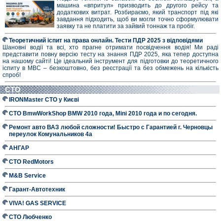
машина «впритул» призводить до другого рейсу та
додаткових витрат. Розбираємо, який транспорт під які
завдання підходить, щоб ви могли точно сформулювати
заявку та не платити за зайвий тоннаж та пробіг.
Теоретичний іспит на права онлайн. Тести ПДР 2025 з відповідями
Шановні водії та всі, хто прагне отримати посвідчення водія! Ми раді
представити повну версію тесту на знання ПДР 2025, яка тепер доступна
на нашому сайті! Це ідеальний інструмент для підготовки до теоретичного
іспиту в МВС – безкоштовно, без реєстрації та без обмежень на кількість
спроб!
СТО
IRONMaster СТО у Києві
СТО BmwWorkShop BMW 2010 года, Mini 2010 года и по сегодня.
Ремонт авто ВАЗ любой сложности! Быстро с Гарантией г. Черновцы
переулок Комунальников 4а
АНГАР
СТО RedMotors
M&B Service
Гарант-Автотехник
VIVA! GAS SERVICE
СТО Любченко