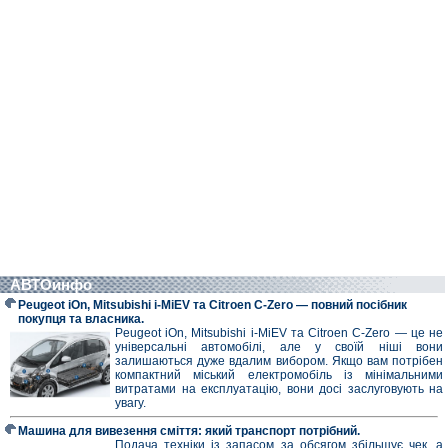
АВТОинфо
Peugeot iOn, Mitsubishi i-MiEV та Citroen C-Zero — повний посібник
покупця та власника.
Peugeot iOn, Mitsubishi i-MiEV та Citroen C-Zero — це не
універсальні автомобілі, але у своїй ніші вони
залишаються дуже вдалим вибором. Якщо вам потрібен
компактний міський електромобіль із мінімальними
витратами на експлуатацію, вони досі заслуговують на
увагу.
Машина для вивезення сміття: який транспорт потрібний.
Подача техніки із запасом за обсягом збільшує чек, а