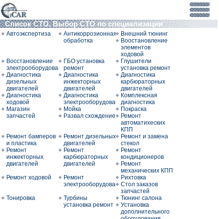
Список СТО. Выбор СТО по специализации
Автоэкспертиза
Антикоррозионная
Внешний тюнинг
обработка
Воостановление
элементов
ходовой
Восстановление
ГБО установка
Глушители
электрооборудования
ремонт
установка ремонт
Диагностика
Диагностика
Диагностика
дизельных
инжекторных
карбюраторных
двигателей
двигателей
двигателей
Диагностика
Диагностика
Комплексная
ходовой
электрооборудования
диагностика
Магазин
Мойка
Покраска
запчастей
Развал схождение
Ремонт
автоматихеских
КПП
Ремонт бамперов
Ремонт дизельных
Ремонт и замена
и пластика
двигателей
стекол
Ремонт
Ремонт
Ремонт
инжекторных
карбюраторных
кондиционеров
двигателей
двигателей
Ремонт
механических КПП
Ремонт ходовой
Ремонт
Рихтовка
электрооборудования
Стол заказов
запчастей
Тонировка
Турбины
Тюнинг салона
установка ремонт
Установка
дополнительного
оборудования