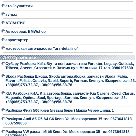
сто Глушители
sv-gaz
АТЛАНТИС
Автосервис BMWshop
евростартер
мастерская авто-красоты "ars-detailing"
АВТОразборки
Субару Розборка Київ. Б/у та нові запчастини Forester, Legacy, Outback,
Tribeca, Ascent, Crosstrek с. Зазимя вул. Мельника 17 тел. 0980197630
Skoda Разборка Шкода, Skoda авторазборка, запчасти Skoda: Fabia,
Favorit, Felicia, Octavia, Rapid, Superb, Forman. Киев ул. Жмеринськая 23.
+38(066)753-72-37, +38(098)956-38-78
KIA Разборка КИА, Kia авторазборка, запчасти Kia Carens, Ceed, Clarus,
Magentis, Optima, Soul, Sportage, Sorento. Киев ул. Жмеринськая 23.
+38(066)753-72-37, +38(098)956-38-78
Разборка Фиат 500 Киев (левый берег) Марка Черемшины, 1
Разборка Audi A6 C5 A4 C6 Киев. Ул. Москворецкая 35 тел 0673641818
0637598058
Разборка VW passat b5 b6 Киев. Ул. Москворецкая 35 тел 0673641818
0637598058