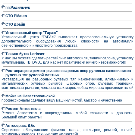
пп.Радильчук
СТО PMauto
СТО Драйв
Установочный центр "Гараж"
Установочный центр "ГАРАЖ" выполняет профессиональную установку
дополнительного оборудования любой сложности на автомобили
отечественного и импортного производства.
Тюнинг бутик Lorinser
У нас Вы можете сделать рестайлинг автомобиля, тюнинг салона, установку
мультимедиа, ТВ, DVD.. Для нас нет практически ничего невозможного!!!
Реставрация и ремонт рычагов шаровых опор рулевых наконечников
рулевых тяг рулевой маятник
Реставрация не разборных рулевых тяг, наконечников, алюминиевых и
металлических рулевых рычагов, шаровых опор, рулевых трапеций,
маятниковых рычагов, легковых всех марок любых мировых производителей
Мойка на Севастопольской
профессионалы сделают вашу машину чистой, быстро и качественно
Ремонт Автостекла
Ремонт Автостекол с повреждениями любой сложности и давности.
Большой опыт работы!
Автосервис Д&с
Сервисное обслуживание (замена: масла, фильтров, ремней, свечей,
тормозных колодок, технических жидкостей)