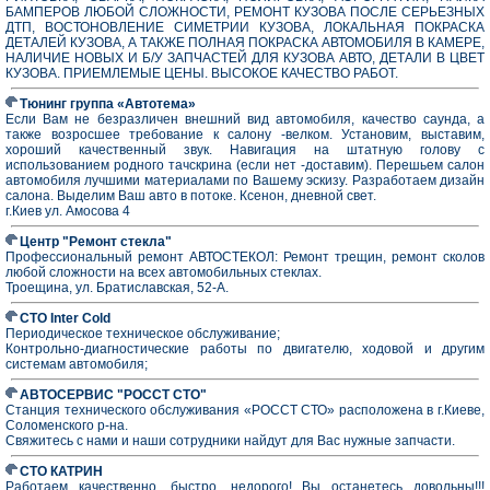
БАМПЕРОВ ЛЮБОЙ СЛОЖНОСТИ, РЕМОНТ КУЗОВА ПОСЛЕ СЕРЬЕЗНЫХ
ДТП, ВОСТОНОВЛЕНИЕ СИМЕТРИИ КУЗОВА, ЛОКАЛЬНАЯ ПОКРАСКА
ДЕТАЛЕЙ КУЗОВА, А ТАКЖЕ ПОЛНАЯ ПОКРАСКА АВТОМОБИЛЯ В КАМЕРЕ,
НАЛИЧИЕ НОВЫХ И Б/У ЗАПЧАСТЕЙ ДЛЯ КУЗОВА АВТО, ДЕТАЛИ В ЦВЕТ
КУЗОВА. ПРИЕМЛЕМЫЕ ЦЕНЫ. ВЫСОКОЕ КАЧЕСТВО РАБОТ.
Тюнинг группа «Автотема»
Если Вам не безразличен внешний вид автомобиля, качество саунда, а
также возросшее требование к салону -велком. Установим, выставим,
хороший качественный звук. Навигация на штатную голову с
использованием родного тачскрина (если нет -доставим). Перешьем салон
автомобиля лучшими материалами по Вашему эскизу. Разработаем дизайн
салона. Выделим Ваш авто в потоке. Ксенон, дневной свет.
г.Киев ул. Амосова 4
Центр "Ремонт стекла"
Профессиональный ремонт АВТОСТЕКОЛ: Ремонт трещин, ремонт сколов
любой сложности на всех автомобильных стеклах.
Троещина, ул. Братиславская, 52-А.
СТО Inter Cold
Периодическое техническое обслуживание;
Контрольно-диагностические работы по двигателю, ходовой и другим
системам автомобиля;
АВТОСЕРВИС "РОССТ СТО"
Станция технического обслуживания «РОССТ СТО» расположена в г.Киеве,
Соломенского р-на.
Свяжитесь с нами и наши сотрудники найдут для Вас нужные запчасти.
СТО КАТРИН
Работаем качественно, быстро, недорого! Вы останетесь довольны!!!