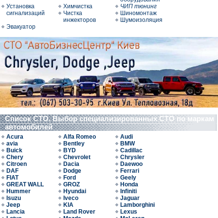
Установка
Химчистка
ЧИП тюнинг
сигнализаций
Чистка
Шиномонтаж
инжекторов
Шумоизоляция
Эвакуатор
Список СТО. Выбор специализированных СТО по маркам
автомобилей
Acura
Alfa Romeo
Audi
avia
Bentley
BMW
Buick
BYD
Cadillac
Chery
Chevrolet
Chrysler
Citroen
Dacia
Daewoo
DAF
Dodge
Ferrari
FIAT
Ford
Geely
GREAT WALL
GROZ
Honda
Hummer
Hyundai
Infiniti
Isuzu
Iveco
Jaguar
Jeep
KIA
Lamborghini
Lancia
Land Rover
Lexus