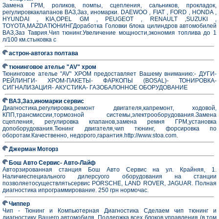
Замена ГРМ, роликов, помпы, сцепления, сальников, прокладок,
регулировкаклапанов ВАЗ,Заз, иномарки. DAEWOO , FIAT , FORD , HONDA ,
HYUNDAI , KIA,OPEL GM , PEUGEOT , RENAULT ,SUZUKI ,
TOYOTA,MAZDAТЮНИНГДоработка Головки блока цилиндров автомобилей
ВАЗ,Заз Таврия.Чип тюнинг.Увеличение мощности,экономия топлива до 1
л/100 км.стыковка с
астрон-автогаз полтава
тюнинговое ателье "AV" хром
Тюнинговое ателье "AV" ХРОМ предоставляет Вашему вниманию:- ДУГИ-
РЕЙЛИНГИ- ХРОМ-ПАКЕТЫ- ФАРКОПЫ (BOSAL)- ТОНИРОВКА-
СИГНАЛИЗАЦИЯ- АКУСТИКА- ГАЗОБАЛОННОЕ ОБОРУДОВАНИЕ
ВАЗ,Заз,иномарки сервис
Диагностика,регулировка,ремонт двигателя,капремонт, ходовой,
КПП,трансмиссии,тормозной системы,электрооборудования.Замена
сцепления, регулировка клапанов,замена ремня ГРМ,установка
допоборудования.Тюнинг двигателя,чип тюнинг, форсировка по
оборотам.Качественно, недорого,гарантия.http://www.stoa.com.
Джерман Моторз
Бош Авто Сервис- Авто-Лайф
Авторзированная станция Бош Авто Сервис на ул. Крайняя, 1.
Наличиеспециального дилерсуого оборудования на станции
позволяетосуществлятьсервис PORSCHE, LAND ROVER, JAGUAR. Полная
диагностика ипрограммирование. 250 грн нормочас.
Чиппер
Чип - Тюнинг и Компьютерная Диагностика Сделаем чип тюнинг и
диагностику Вашего автомобиля. Поддержка всех блоков управления (в том