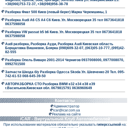
+38(066)753-72-37, +38(098)956-38-78
Разборка Фиат 500 Киев (левый берег) Марка Черемшины, 1
Разборка Audi A6 C5 A4 C6 Киев. Ул. Москворецкая 35 тел 0673641818
0637598058
Разборка VW passat b5 b6 Киев. Ул. Москворецкая 35 тел 0673641818
0637598058
Audi разборка, Разборка Ауди, Разборка Audi Киевская область
Борщаговка Вишневое, Боярка (098)609-32-07, (063)05-10-777, (095)42-
82-555
Разборка Опель Виваро 2001-2014 Чернигов 0937008000, 0977008070,
0992701500
Запчасти Шкода б/у Разборка Одесса Skoda Ул. Шевченко 20 Тел. 095-
742-61-53 068-645-39-50
АВТОРАЗБОРКА СТО Разборка BMW е32 е34 е38 е39
г.Васильков.Киевская обл. 0679815791 0636960649
Контакты
Администратор
icar@icar.com.ua
Реклама на сайте
iCAR - Виртуальный Клуб Автолюбителей
При использовании материалов обязательно указывать
гиперссылкой
на: