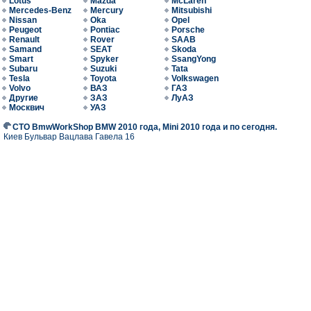
Lotus
Mazda
McLaren
Mercedes-Benz
Mercury
Mitsubishi
Nissan
Oka
Opel
Peugeot
Pontiac
Porsche
Renault
Rover
SAAB
Samand
SEAT
Skoda
Smart
Spyker
SsangYong
Subaru
Suzuki
Tata
Tesla
Toyota
Volkswagen
Volvo
ВАЗ
ГАЗ
Другие
ЗАЗ
ЛуАЗ
Москвич
УАЗ
СТО BmwWorkShop BMW 2010 года, Mini 2010 года и по сегодня.
Киев Бульвар Вацлава Гавела 16