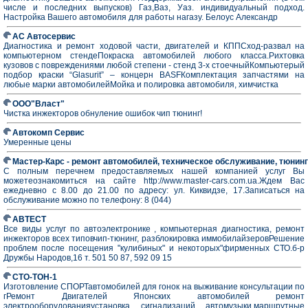
числе и последних выпусков) Газ,Ваз, Уаз. индивидуальный подход.
Настройка Вашего автомобиля для работы нагазу. Белоус Александр
АС Автосервис
Диагностика и ремонт ходовой части, двигателей и КППСход-развал на
компьютерном стендеПокраска автомобилей любого класса.Рихтовка
кузовов с повреждениями любой степени - стенд 3-х стоечныйКомпьютерый
подбор краски “Glasurit” – концерн BASFКомплектация запчастями на
любые марки автомобилейМойка и полировка автомобиля, химчистка
ООО"Власт"
Чистка инжекторов обнуление ошибок чип тюнинг!
Автокомп Сервис
Умеренные цены
Мастер-Карс - ремонт автомобилей, техническое обслуживание, тюнинг
С полным перечнем предоставляемых нашей компанией услуг Вы
можетеознакомиться на сайте http://www.master-cars.com.ua.Ждем Вас
ежедневно с 8.00 до 21.00 по адресу: ул. Киквидзе, 17.Записаться на
обслуживание можно по телефону: 8 (044)
АВТЕСТ
Все виды услуг по автоэлектронике , компьютерная диагностика, ремонт
инжекторов всех типовчип-тюнинг, разблокировка иммобилайзеровРешение
проблем после посещения "кулибиных" и некоторых"фирменных СТО.б-р
Дружбы Народов,16 т. 501 50 87, 592 09 15
СТО-ТОН-1
Изготовление СПОРТавтомобилей для гонок на выживание консультации по
гРемонт Двигателей Японских автомобилей ремонт
электрооборудованияустановка сигнализаций автомузыки,маршрутные