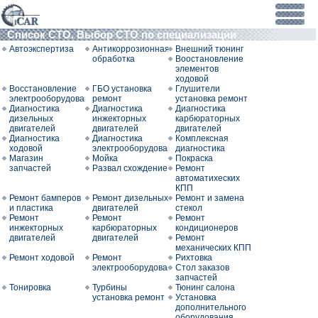
Список СТО. Выбор СТО по специализации
Автоэкспертиза
Антикоррозионная
Внешний тюнинг
обработка
Воостановление
элементов
ходовой
Восстановление
ГБО установка
Глушители
электрооборудования
ремонт
установка ремонт
Диагностика
Диагностика
Диагностика
дизельных
инжекторных
карбюраторных
двигателей
двигателей
двигателей
Диагностика
Диагностика
Комплексная
ходовой
электрооборудования
диагностика
Магазин
Мойка
Покраска
запчастей
Развал схождение
Ремонт
автоматихеских
КПП
Ремонт бамперов
Ремонт дизельных
Ремонт и замена
и пластика
двигателей
стекол
Ремонт
Ремонт
Ремонт
инжекторных
карбюраторных
кондиционеров
двигателей
двигателей
Ремонт
механических КПП
Ремонт ходовой
Ремонт
Рихтовка
электрооборудования
Стол заказов
запчастей
Тонировка
Турбины
Тюнинг салона
установка ремонт
Установка
дополнительного
оборудования