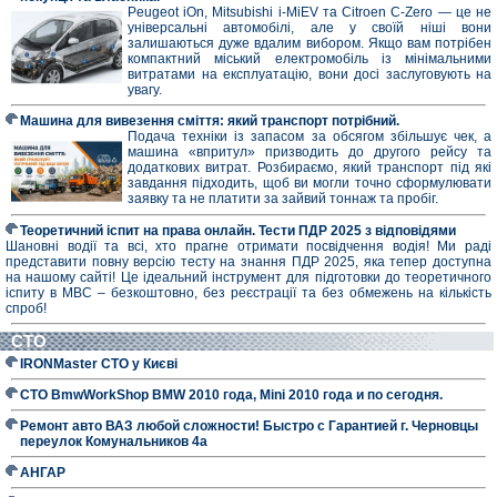
Peugeot iOn, Mitsubishi i-MiEV та Citroen C-Zero — це не
універсальні автомобілі, але у своїй ніші вони
залишаються дуже вдалим вибором. Якщо вам потрібен
компактний міський електромобіль із мінімальними
витратами на експлуатацію, вони досі заслуговують на
увагу.
Машина для вивезення сміття: який транспорт потрібний.
Подача техніки із запасом за обсягом збільшує чек, а
машина «впритул» призводить до другого рейсу та
додаткових витрат. Розбираємо, який транспорт під які
завдання підходить, щоб ви могли точно сформулювати
заявку та не платити за зайвий тоннаж та пробіг.
Теоретичний іспит на права онлайн. Тести ПДР 2025 з відповідями
Шановні водії та всі, хто прагне отримати посвідчення водія! Ми раді
представити повну версію тесту на знання ПДР 2025, яка тепер доступна
на нашому сайті! Це ідеальний інструмент для підготовки до теоретичного
іспиту в МВС – безкоштовно, без реєстрації та без обмежень на кількість
спроб!
СТО
IRONMaster СТО у Києві
СТО BmwWorkShop BMW 2010 года, Mini 2010 года и по сегодня.
Ремонт авто ВАЗ любой сложности! Быстро с Гарантией г. Черновцы
переулок Комунальников 4а
АНГАР