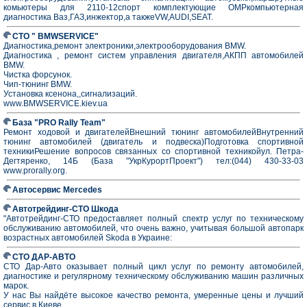
комьютеры для 2110-12спорт комплектующие OMPкомпьютерная
диагностика Ваз,ГАЗ,инжектор,а такжеVW,AUDI,SEAT.
СТО " BMWSERVICE"
Диагностика,ремонт электроники,электрооборудования BMW.
Диагностика , ремонт систем управления двигателя,АКПП автомобилей
BMW.
Чистка форсунок.
Чип-тюнинг BMW.
Установка ксенона,,сигнализаций.
www.BMWSERVICE.kiev.ua
База "PRO Rally Team"
Ремонт ходовой и двигателейВнешний тюнинг автомобилейВнутренний
тюнинг автомобилей (двигатель и подвеска)Подготовка спортивной
техникиРешение вопросов связанных со спортивной техникойул. Петра-
Дегтяренко, 14Б (База "УкрКурортПроект") тел:(044) 430-33-03
www.prorally.org.
Автосервиc Mercedes
Автотрейдинг-СТО Шкода
"Автотрейдинг-СТО предоставляет полный спектр услуг по техническому
обслуживанию автомобилей, что очень важно, учитывая большой автопарк
возрастных автомобилей Skoda в Украине:
СТО ДАР-АВТО
СТО Дар-Авто оказывает полный цикл услуг по ремонту автомобилей,
диагностике и регулярному техническому обслуживанию машин различных
марок.
У нас Вы найдёте высокое качество ремонта, умеренные цены и лучший
сервис в Киеве