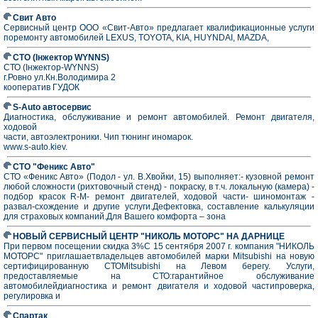
Свит Авто
Cервисный центр ООО «Свит-Авто» предлагает квалификационные услуги
поремонту автомобилей LEXUS, TOYOTA, KIA, HUYNDAI, MAZDA,
СТО (Інжектор WYNNS)
СТО (Інжектор-WYNNS)
г.Ровно ул.Кн.Володимира 2
кооператив ГУДОК
S-Auto автосервис
Диагностика, обслуживание и ремонт автомобилей. Ремонт двигателя,
ходовой
части, автоэлектроники. Чип тюнинг иномарок.
www.s-auto.kiev.
СТО "Феникс Авто"
СТО «Феникс Авто» (Подол - ул. В.Хвойки, 15) выполняет:- кузовной ремонт
любой сложности (рихтовочный стенд) - покраску, в т.ч. локальную (камера) -
подбор красок R-M- ремонт двигателей, ходовой части- шиномонтаж -
развал-схождение и другие услуги.Дефектовка, составление калькуляции
для страховых компаний.Для Вашего комфорта – зона
НОВЫЙ СЕРВИСНЫЙ ЦЕНТР "НИКОЛЬ МОТОРС" НА ДАРНИЦЕ
При первом посещении скидка 3%С 15 сентября 2007 г. компания "НИКОЛЬ
МОТОРС" приглашаетвладельцев автомобилей марки Mitsubishi на новую
сертифицированную СТОMitsubishi на Левом берегу. Услуги,
предоставляемые на СТО:гарантийное обслуживание
автомобилейдиагностика и ремонт двигателя и ходовой частипроверка,
регулировка и
Спартак