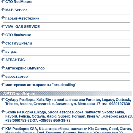
СТО RedMotors
M&B Service
Гарант-Автотехник
VIVA! GAS SERVICE
СТО Любченко
сто Глушители
sv-gaz
АТЛАНТИС
Автосервис BMWshop
евростартер
мастерская авто-красоты "ars-detailing"
АВТОразборки
Субару Розборка Київ. Б/у та нові запчастини Forester, Legacy, Outback,
Tribeca, Ascent, Crosstrek с. Зазимя вул. Мельника 17 тел. 0980197630
Skoda Разборка Шкода, Skoda авторазборка, запчасти Skoda: Fabia,
Favorit, Felicia, Octavia, Rapid, Superb, Forman. Киев ул. Жмеринськая 23.
+38(066)753-72-37, +38(098)956-38-78
KIA Разборка КИА, Kia авторазборка, запчасти Kia Carens, Ceed, Clarus,
Magentis, Optima, Soul, Sportage, Sorento. Киев ул. Жмеринськая 23.