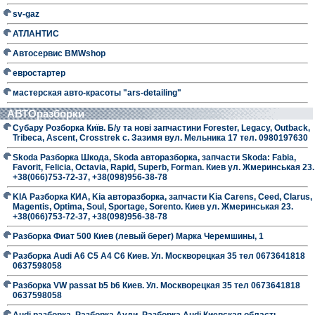
sv-gaz
АТЛАНТИС
Автосервис BMWshop
евростартер
мастерская авто-красоты "ars-detailing"
АВТОразборки
Субару Розборка Київ. Б/у та нові запчастини Forester, Legacy, Outback,
Tribeca, Ascent, Crosstrek с. Зазимя вул. Мельника 17 тел. 0980197630
Skoda Разборка Шкода, Skoda авторазборка, запчасти Skoda: Fabia,
Favorit, Felicia, Octavia, Rapid, Superb, Forman. Киев ул. Жмеринськая 23.
+38(066)753-72-37, +38(098)956-38-78
KIA Разборка КИА, Kia авторазборка, запчасти Kia Carens, Ceed, Clarus,
Magentis, Optima, Soul, Sportage, Sorento. Киев ул. Жмеринськая 23.
+38(066)753-72-37, +38(098)956-38-78
Разборка Фиат 500 Киев (левый берег) Марка Черемшины, 1
Разборка Audi A6 C5 A4 C6 Киев. Ул. Москворецкая 35 тел 0673641818
0637598058
Разборка VW passat b5 b6 Киев. Ул. Москворецкая 35 тел 0673641818
0637598058
Audi разборка, Разборка Ауди, Разборка Audi Киевская область