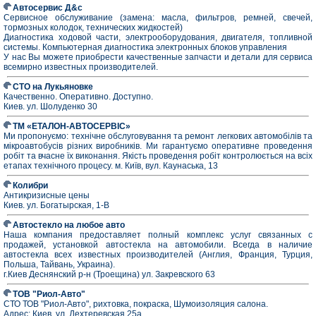
Автосервис Д&с
Сервисное обслуживание (замена: масла, фильтров, ремней, свечей,
тормозных колодок, технических жидкостей)
Диагностика ходовой части, электрооборудования, двигателя, топливной
системы. Компьютерная диагностика электронных блоков управления
У нас Вы можете приобрести качественные запчасти и детали для сервиса
всемирно известных производителей.
СТО на Лукьяновке
Качественно. Оперативно. Доступно.
Киев. ул. Шолуденко 30
ТМ «ЕТАЛОН-АВТОСЕРВІС»
Ми пропонуємо: технічне обслуговування та ремонт легкових автомобілів та
мікроавтобусів різних виробників. Ми гарантуємо оперативне проведення
робіт та вчасне їх виконання. Якість проведення робіт контролюється на всіх
етапах технічного процесу. м. Київ, вул. Каунаська, 13
Колибри
Антикризисные цены
Киев. ул. Богатырская, 1-В
Автостекло на любое авто
Наша компания предоставляет полный комплекс услуг связанных с
продажей, установкой автостекла на автомобили. Всегда в наличие
автостекла всех известных производителей (Англия, Франция, Турция,
Польша, Тайвань, Украина).
г.Киев Деснянский р-н (Троещина) ул. Закревского 63
ТОВ "Риол-Авто"
СТО ТОВ "Риол-Авто", рихтовка, покраска, Шумоизоляция салона.
Адрес: Киев, ул. Дехтеревская 25а