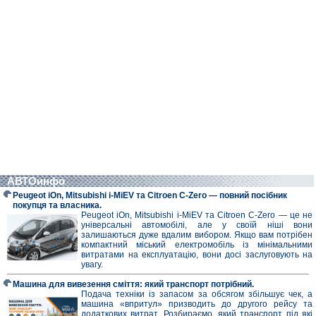
АВТОинфо
Peugeot iOn, Mitsubishi i-MiEV та Citroen C-Zero — повний посібник
покупця та власника.
Peugeot iOn, Mitsubishi i-MiEV та Citroen C-Zero — це не
універсальні автомобілі, але у своїй ніші вони
залишаються дуже вдалим вибором. Якщо вам потрібен
компактний міський електромобіль із мінімальними
витратами на експлуатацію, вони досі заслуговують на
увагу.
Машина для вивезення сміття: який транспорт потрібний.
Подача техніки із запасом за обсягом збільшує чек, а
машина «впритул» призводить до другого рейсу та
додаткових витрат. Розбираємо, який транспорт під які