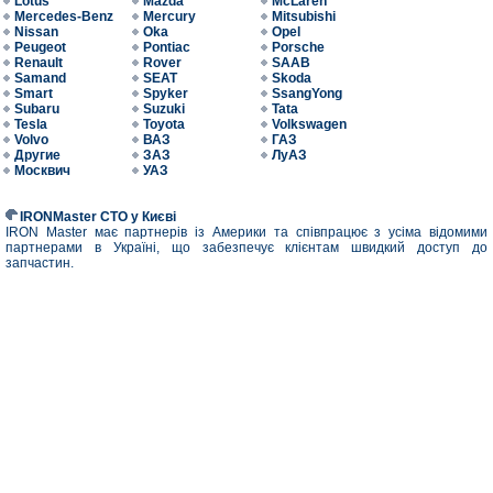
Lotus
Mazda
McLaren
Mercedes-Benz
Mercury
Mitsubishi
Nissan
Oka
Opel
Peugeot
Pontiac
Porsche
Renault
Rover
SAAB
Samand
SEAT
Skoda
Smart
Spyker
SsangYong
Subaru
Suzuki
Tata
Tesla
Toyota
Volkswagen
Volvo
ВАЗ
ГАЗ
Другие
ЗАЗ
ЛуАЗ
Москвич
УАЗ
IRONMaster СТО у Києві
IRON Master має партнерів із Америки та співпрацює з усіма відомими
партнерами в Україні, що забезпечує клієнтам швидкий доступ до
запчастин.