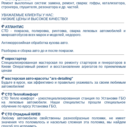
Ремонт выхлопных систем: замена, ремонт, сварка: гофры, катализатора,
стронгера, глушителя, резонатора и др. частей.
УВАЖАЕМЫЕ КЛИЕНТЫ У НАС:
НИЗКИЕ ЦЕНЫ И ВЫСОКОЕ КАЧЕСТВО!
АТЛАНТИС
СТО - покраска, полировка, рихтовка, сварка легковых автомобилей и
микроавтобусов всех марок и моделей, недорого.
Антикоррозийная обработка кузова авто.
Разборка и сборка авто до и после покраски.
евростартер
Специализированная мастерская по ремонту стартеров и генераторов в
Киеве Оперативный ремонт и восстановление агрегатов по приемлемым
ценам
мастерская авто-красоты "ars-detailing"
Будьте в курсе, как эффективно и правильно ухаживать за своим любимым
автомобилем!
СТО ТеплоКомфорт
СТО Тепло комфорт - узкоспециализированная станция по Установке ГБО
на легковые автомобили. Наши специалисты прошли специальное
обучение по курсу Установка ГБО,
СТО Отрадный КИЕВ
Любому автомобилю свойственны разнообразные поломки, не имеет
значения что поломалось и насколько сложная эта поломка, мы найдем
способ это исправить.