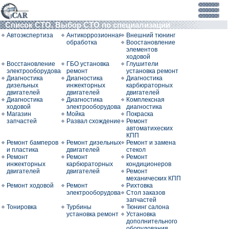
Список СТО. Выбор СТО по специализации
Автоэкспертиза
Антикоррозионная
Внешний тюнинг
обработка
Воостановление
элементов
ходовой
Восстановление
ГБО установка
Глушители
электрооборудования
ремонт
установка ремонт
Диагностика
Диагностика
Диагностика
дизельных
инжекторных
карбюраторных
двигателей
двигателей
двигателей
Диагностика
Диагностика
Комплексная
ходовой
электрооборудования
диагностика
Магазин
Мойка
Покраска
запчастей
Развал схождение
Ремонт
автоматихеских
КПП
Ремонт бамперов
Ремонт дизельных
Ремонт и замена
и пластика
двигателей
стекол
Ремонт
Ремонт
Ремонт
инжекторных
карбюраторных
кондиционеров
двигателей
двигателей
Ремонт
механических КПП
Ремонт ходовой
Ремонт
Рихтовка
электрооборудования
Стол заказов
запчастей
Тонировка
Турбины
Тюнинг салона
установка ремонт
Установка
дополнительного
оборудования