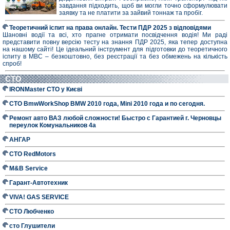
завдання підходить, щоб ви могли точно сформулювати
заявку та не платити за зайвий тоннаж та пробіг.
Теоретичний іспит на права онлайн. Тести ПДР 2025 з відповідями
Шановні водії та всі, хто прагне отримати посвідчення водія! Ми раді
представити повну версію тесту на знання ПДР 2025, яка тепер доступна
на нашому сайті! Це ідеальний інструмент для підготовки до теоретичного
іспиту в МВС – безкоштовно, без реєстрації та без обмежень на кількість
спроб!
СТО
IRONMaster СТО у Києві
СТО BmwWorkShop BMW 2010 года, Mini 2010 года и по сегодня.
Ремонт авто ВАЗ любой сложности! Быстро с Гарантией г. Черновцы
переулок Комунальников 4а
АНГАР
СТО RedMotors
M&B Service
Гарант-Автотехник
VIVA! GAS SERVICE
СТО Любченко
сто Глушители