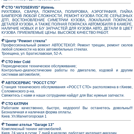
СТО “AVTOSERVIS” Ирпень
РИХТОВКА, СВАРКА, ПОКРАСКА, ПОЛИРОВКА, АЭРОГРАФИЯ, ПАЙКА
БАМПЕРОВ ЛЮБОЙ СЛОЖНОСТИ, РЕМОНТ КУЗОВА ПОСЛЕ СЕРЬЕЗНЫХ
ДТП, ВОСТОНОВЛЕНИЕ СИМЕТРИИ КУЗОВА, ЛОКАЛЬНАЯ ПОКРАСКА
ДЕТАЛЕЙ КУЗОВА, А ТАКЖЕ ПОЛНАЯ ПОКРАСКА АВТОМОБИЛЯ В КАМЕРЕ,
НАЛИЧИЕ НОВЫХ И Б/У ЗАПЧАСТЕЙ ДЛЯ КУЗОВА АВТО, ДЕТАЛИ В ЦВЕТ
КУЗОВА. ПРИЕМЛЕМЫЕ ЦЕНЫ. ВЫСОКОЕ КАЧЕСТВО РАБОТ.
Центр "Ремонт стекла"
Профессиональный ремонт АВТОСТЕКОЛ: Ремонт трещин, ремонт сколов
любой сложности на всех автомобильных стеклах.
Троещина, ул. Братиславская, 52-А.
СТО Inter Cold
Периодическое техническое обслуживание;
Контрольно-диагностические работы по двигателю, ходовой и другим
системам автомобиля;
АВТОСЕРВИС "РОССТ СТО"
Станция технического обслуживания «РОССТ СТО» расположена в г.Киеве,
Соломенского р-на.
Свяжитесь с нами и наши сотрудники найдут для Вас нужные запчасти.
СТО КАТРИН
Работаем качественно, быстро, недорого! Вы останетесь довольны!!!
Безналичная и наличная форма оплаты.
Киев. Ул.Магнитогорская 1
Тюнинг-ателье "Garage 13"
Комплексный тюнинг автомобилей.
Киев. 24 часа в сутки, 7 дней в неделю, работает интернет-магазин