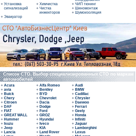
Установка
Химчистка
ЧИП тюнинг
сигнализаций
Чистка
Шиномонтаж
инжекторов
Шумоизоляция
Эвакуатор
Список СТО. Выбор специализированных СТО по маркам
автомобилей
Acura
Alfa Romeo
Audi
avia
Bentley
BMW
Buick
BYD
Cadillac
Chery
Chevrolet
Chrysler
Citroen
Dacia
Daewoo
DAF
Dodge
Ferrari
FIAT
Ford
Geely
GREAT WALL
GROZ
Honda
Hummer
Hyundai
Infiniti
Isuzu
Iveco
Jaguar
Jeep
KIA
Lamborghini
Lancia
Land Rover
Lexus