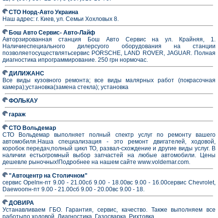
СТО Норд-Авто Украина
Наш адрес: г. Киев, ул. Семьи Хохловых 8.
Бош Авто Сервис- Авто-Лайф
Авторзированная станция Бош Авто Сервис на ул. Крайняя, 1.
Наличиеспециального дилерсуого оборудования на станции
позволяетосуществлятьсервис PORSCHE, LAND ROVER, JAGUAR. Полная
диагностика ипрограммирование. 250 грн нормочас.
ДИЛИЖАНС
Все виды кузовного ремонта; все виды малярных работ (покрасочная
камера);установка(замена стекла); установка
ФОЛЬКАУ
гараж
СТО Вольдемар
СТО Вольдемар выполняет полный спектр услуг по ремонту вашего
автомобиля.Наша специализация - это ремонт двигателей, ходовой,
коробок передач,полный цикл ТО, развал-схождение и другие виды услуг. В
наличии естьогромный выбор запчастей на любые автомобили. Цены
дешевле рыночных!Подробнее на нашем сайте www.voldemar.com.
"Автоцентр на Столичном"
сервис Opelпн-пт 9.00 - 21.00сб 9.00 - 18.00вс 9.00 - 16.00сервис Chevrolet,
Daewooпн-пт 9.00 - 21.00сб 9.00 - 20.00вс 9.00 - 18.
ДОВИРА
Устанавливаем ГБО. Гарантия, сервис, качество. Также выполняем все
работыпо ходовой. Диагностика. Газосварка. Рихтовка.