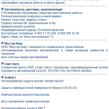
аэрография, кузовные работы и много другое.
Автопокпаска, рихтовка, шумоизоляция
СТО Комполис производит сварочно-рихтовочные работы.
Полнаялокальная покраска в новой камере.
Ремонт пластика. Замена стекол.
Подбор запчастей: оригинальные и б/у.
Шумоизоляция салонов.
Индивидуальный подход. Отличное качество.
Контактные телефоны: 8 063 77 33 426, 8 068 595 41 00
Адрес: Киев, ул. Константиновская 71
Мастер-Карс
ООО "Мастер-Карс" занимается сервисным и гарантийным
обслуживанием японских автомобилей, а также кузовным ремонтом и
тюнингом
всех элитных марок автомобилей.
Свит Авто
Cервисный центр ООО «Свит-Авто» предлагает квалификационные услуги
поремонту автомобилей LEXUS, TOYOTA, KIA, HUYNDAI, MAZDA,
АлВиСт
Антигравийная защита кузова "легкая броня"
Защита лакокрасочной поверхности Waxoyl 100 PLUS
Компьютерная диагностика кузова
Восстановление геометрии кузова
Антикоррозийная защита РАСТ