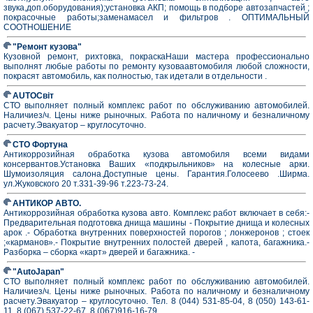
звука,доп.оборудования);установка АКП; помощь в подборе автозапчастей ;
покрасочные работы;заменамасел и фильтров . ОПТИМАЛЬНЫЙ
СООТНОШЕНИЕ
"Ремонт кузова"
Кузовной ремонт, рихтовка, покраскаНаши мастера профессионально
выполнят любые работы по ремонту кузоваавтомобиля любой сложности,
покрасят автомобиль, как полностью, так идетали в отдельности .
AUTOСвіт
СТО выполняет полный комплекс работ по обслуживанию автомобилей.
Наличиез/ч. Цены ниже рыночных. Работа по наличному и безналичному
расчету.Эвакуатор – круглосуточно.
СТО Фортуна
Антикоррозийная обработка кузова автомобиля всеми видами
консервантов.Установка Ваших «подкрыльников» на колесные арки.
Шумоизоляция салона.Доступные цены. Гарантия.Голосеево .Ширма.
ул.Жуковского 20 т.331-39-96 т.223-73-24.
АНТИКОР АВТО.
Антикоррозийная обработка кузова авто. Комплекс работ включает в себя:-
Предварительная подготовка днища машины - Покрытие днища и колесных
арок .- Обработка внутренних поверхностей порогов ; лонжеронов ; стоек
;«карманов».- Покрытие внутренних полостей дверей , капота, багажника.-
Разборка – сборка «карт» дверей и багажника. -
"AutoJapan"
СТО выполняет полный комплекс работ по обслуживанию автомобилей.
Наличиез/ч. Цены ниже рыночных. Работа по наличному и безналичному
расчету.Эвакуатор – круглосуточно. Тел. 8 (044) 531-85-04, 8 (050) 143-61-
11, 8 (067) 537-22-67, 8 (067)916-16-79.