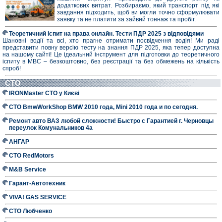
додаткових витрат. Розбираємо, який транспорт під які
завдання підходить, щоб ви могли точно сформулювати
заявку та не платити за зайвий тоннаж та пробіг.
Теоретичний іспит на права онлайн. Тести ПДР 2025 з відповідями
Шановні водії та всі, хто прагне отримати посвідчення водія! Ми раді
представити повну версію тесту на знання ПДР 2025, яка тепер доступна
на нашому сайті! Це ідеальний інструмент для підготовки до теоретичного
іспиту в МВС – безкоштовно, без реєстрації та без обмежень на кількість
спроб!
СТО
IRONMaster СТО у Києві
СТО BmwWorkShop BMW 2010 года, Mini 2010 года и по сегодня.
Ремонт авто ВАЗ любой сложности! Быстро с Гарантией г. Черновцы
переулок Комунальников 4а
АНГАР
СТО RedMotors
M&B Service
Гарант-Автотехник
VIVA! GAS SERVICE
СТО Любченко