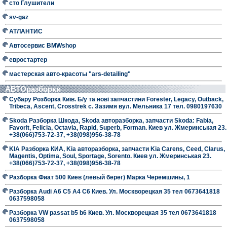
сто Глушители
sv-gaz
АТЛАНТИС
Автосервис BMWshop
евростартер
мастерская авто-красоты "ars-detailing"
АВТОразборки
Субару Розборка Київ. Б/у та нові запчастини Forester, Legacy, Outback,
Tribeca, Ascent, Crosstrek с. Зазимя вул. Мельника 17 тел. 0980197630
Skoda Разборка Шкода, Skoda авторазборка, запчасти Skoda: Fabia,
Favorit, Felicia, Octavia, Rapid, Superb, Forman. Киев ул. Жмеринськая 23.
+38(066)753-72-37, +38(098)956-38-78
KIA Разборка КИА, Kia авторазборка, запчасти Kia Carens, Ceed, Clarus,
Magentis, Optima, Soul, Sportage, Sorento. Киев ул. Жмеринськая 23.
+38(066)753-72-37, +38(098)956-38-78
Разборка Фиат 500 Киев (левый берег) Марка Черемшины, 1
Разборка Audi A6 C5 A4 C6 Киев. Ул. Москворецкая 35 тел 0673641818
0637598058
Разборка VW passat b5 b6 Киев. Ул. Москворецкая 35 тел 0673641818
0637598058