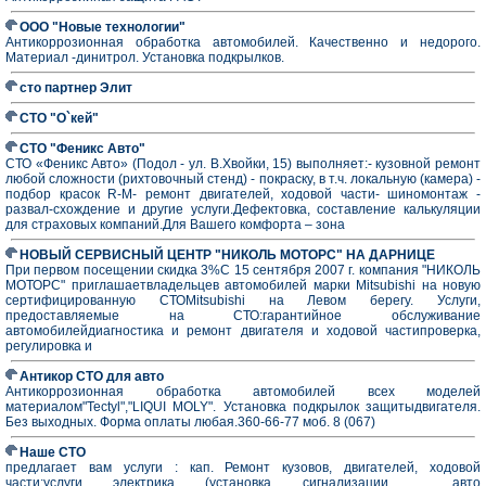
ООО "Новые технологии"
Антикоррозионная обработка автомобилей. Качественно и недорого.
Материал -динитрол. Установка подкрылков.
сто партнер Элит
СТО "О`кей"
СТО "Феникс Авто"
СТО «Феникс Авто» (Подол - ул. В.Хвойки, 15) выполняет:- кузовной ремонт
любой сложности (рихтовочный стенд) - покраску, в т.ч. локальную (камера) -
подбор красок R-M- ремонт двигателей, ходовой части- шиномонтаж -
развал-схождение и другие услуги.Дефектовка, составление калькуляции
для страховых компаний.Для Вашего комфорта – зона
НОВЫЙ СЕРВИСНЫЙ ЦЕНТР "НИКОЛЬ МОТОРС" НА ДАРНИЦЕ
При первом посещении скидка 3%С 15 сентября 2007 г. компания "НИКОЛЬ
МОТОРС" приглашаетвладельцев автомобилей марки Mitsubishi на новую
сертифицированную СТОMitsubishi на Левом берегу. Услуги,
предоставляемые на СТО:гарантийное обслуживание
автомобилейдиагностика и ремонт двигателя и ходовой частипроверка,
регулировка и
Антикор СТО для авто
Антикоррозионная обработка автомобилей всех моделей
материалом"Tectyl","LIQUI MOLY". Установка подкрылок защитыдвигателя.
Без выходных. Форма оплаты любая.360-66-77 моб. 8 (067)
Наше СТО
предлагает вам услуги : кап. Ремонт кузовов, двигателей, ходовой
части;услуги электрика (установка сигнализации , авто