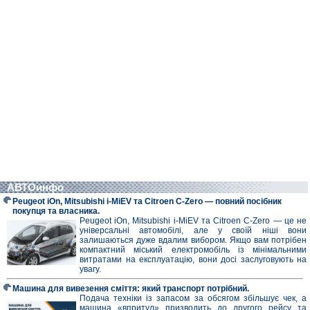
АВТОинфо
Peugeot iOn, Mitsubishi i-MiEV та Citroen C-Zero — повний посібник
покупця та власника.
Peugeot iOn, Mitsubishi i-MiEV та Citroen C-Zero — це не
універсальні автомобілі, але у своїй ніші вони
залишаються дуже вдалим вибором. Якщо вам потрібен
компактний міський електромобіль із мінімальними
витратами на експлуатацію, вони досі заслуговують на
увагу.
Машина для вивезення сміття: який транспорт потрібний.
Подача техніки із запасом за обсягом збільшує чек, а
машина «впритул» призводить до другого рейсу та