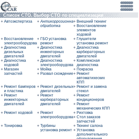
Список СТО. Выбор СТО по специализации
Автоэкспертиза
Антикоррозионная
Внешний тюнинг
обработка
Воостановление
элементов
ходовой
Восстановление
ГБО установка
Глушители
электрооборудования
ремонт
установка ремонт
Диагностика
Диагностика
Диагностика
дизельных
инжекторных
карбюраторных
двигателей
двигателей
двигателей
Диагностика
Диагностика
Комплексная
ходовой
электрооборудования
диагностика
Магазин
Мойка
Покраска
запчастей
Развал схождение
Ремонт
автоматихеских
КПП
Ремонт бамперов
Ремонт дизельных
Ремонт и замена
и пластика
двигателей
стекол
Ремонт
Ремонт
Ремонт
инжекторных
карбюраторных
кондиционеров
двигателей
двигателей
Ремонт
механических КПП
Ремонт ходовой
Ремонт
Рихтовка
электрооборудования
Стол заказов
запчастей
Тонировка
Турбины
Тюнинг салона
установка ремонт
Установка
дополнительного
оборудования