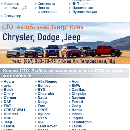
Установка
Химчистка
ЧИП тюнинг
сигнализаций
Чистка
Шиномонтаж
инжекторов
Шумоизоляция
Эвакуатор
Список СТО. Выбор специализированных СТО по маркам
автомобилей
Acura
Alfa Romeo
Audi
avia
Bentley
BMW
Buick
BYD
Cadillac
Chery
Chevrolet
Chrysler
Citroen
Dacia
Daewoo
DAF
Dodge
Ferrari
FIAT
Ford
Geely
GREAT WALL
GROZ
Honda
Hummer
Hyundai
Infiniti
Isuzu
Iveco
Jaguar
Jeep
KIA
Lamborghini
Lancia
Land Rover
Lexus