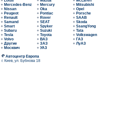
Lotus
Mazda
McLaren
Mercedes-Benz
Mercury
Mitsubishi
Nissan
Oka
Opel
Peugeot
Pontiac
Porsche
Renault
Rover
SAAB
Samand
SEAT
Skoda
Smart
Spyker
SsangYong
Subaru
Suzuki
Tata
Tesla
Toyota
Volkswagen
Volvo
ВАЗ
ГАЗ
Другие
ЗАЗ
ЛуАЗ
Москвич
УАЗ
Автоцентр Европа
г. Киев, ул. Бубнова 18