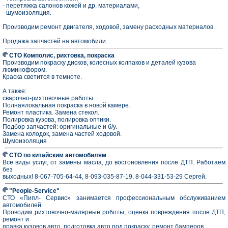
- перетяжка салонов кожей и др. материалами,
- шумоизоляция.
Производим ремонт двигателя, ходовой, замену расходных материалов.
Продажа запчастей на автомобили.
СТО Комполис, рихтовка, покраска
Производим покраску дисков, колесных колпаков и деталей кузова
люминофором.
Краска светится в темноте.
А также:
сварочно-рихтовочные работы.
Полнаялокальная покраска в новой камере.
Ремонт пластика. Замена стекол.
Полировка кузова, полировка оптики.
Подбор запчастей: оригинальные и б/у.
Замена колодок, замена частей ходовой.
Шумоизоляция
СТО по китайским автомобилям
Все виды услуг, от замены масла, до востоновления после ДТП. Работаем
без
выходных! 8-067-705-64-44, 8-093-035-87-19, 8-044-331-53-29 Сергей.
"People-Service"
СТО «Пипл- Сервис» занимается профессиональным обслуживанием
автомобилей.
Проводим рихтовочно-малярные роботы, оценка повреждения после ДТП,
ремонт и
правка кузовов авто, подготовка авто под покраску, ремонт бамперов,