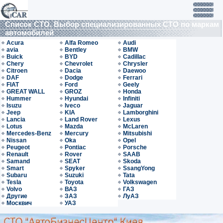
Список СТО. Выбор специализированных СТО по маркам
автомобилей
Acura
Alfa Romeo
Audi
avia
Bentley
BMW
Buick
BYD
Cadillac
Chery
Chevrolet
Chrysler
Citroen
Dacia
Daewoo
DAF
Dodge
Ferrari
FIAT
Ford
Geely
GREAT WALL
GROZ
Honda
Hummer
Hyundai
Infiniti
Isuzu
Iveco
Jaguar
Jeep
KIA
Lamborghini
Lancia
Land Rover
Lexus
Lotus
Mazda
McLaren
Mercedes-Benz
Mercury
Mitsubishi
Nissan
Oka
Opel
Peugeot
Pontiac
Porsche
Renault
Rover
SAAB
Samand
SEAT
Skoda
Smart
Spyker
SsangYong
Subaru
Suzuki
Tata
Tesla
Toyota
Volkswagen
Volvo
ВАЗ
ГАЗ
Другие
ЗАЗ
ЛуАЗ
Москвич
УАЗ