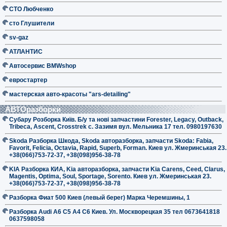
СТО Любченко
сто Глушители
sv-gaz
АТЛАНТИС
Автосервис BMWshop
евростартер
мастерская авто-красоты "ars-detailing"
АВТОразборки
Субару Розборка Київ. Б/у та нові запчастини Forester, Legacy, Outback,
Tribeca, Ascent, Crosstrek с. Зазимя вул. Мельника 17 тел. 0980197630
Skoda Разборка Шкода, Skoda авторазборка, запчасти Skoda: Fabia,
Favorit, Felicia, Octavia, Rapid, Superb, Forman. Киев ул. Жмеринськая 23.
+38(066)753-72-37, +38(098)956-38-78
KIA Разборка КИА, Kia авторазборка, запчасти Kia Carens, Ceed, Clarus,
Magentis, Optima, Soul, Sportage, Sorento. Киев ул. Жмеринськая 23.
+38(066)753-72-37, +38(098)956-38-78
Разборка Фиат 500 Киев (левый берег) Марка Черемшины, 1
Разборка Audi A6 C5 A4 C6 Киев. Ул. Москворецкая 35 тел 0673641818
0637598058