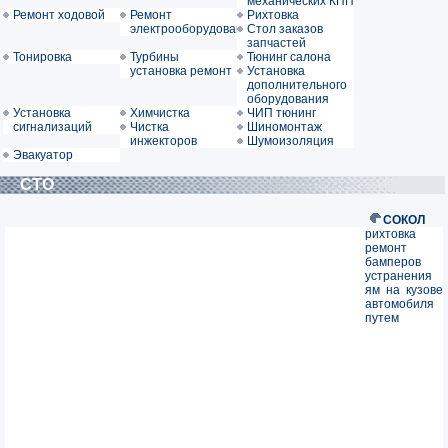
механических КПП
Ремонт ходовой
Ремонт
Рихтовка
электрооборудования
Стол заказов
запчастей
Тонировка
Турбины
Тюнинг салона
установка ремонт
Установка
дополнительного
оборудования
Установка
Химчистка
ЧИП тюнинг
сигнализаций
Чистка
Шиномонтаж
инжекторов
Шумоизоляция
Эвакуатор
СТО
СОКОЛ
рихтовка
ремонт
бамперов
устранения
ям на кузове
автомобиля
путем