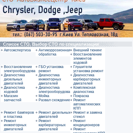
Список СТО. Выбор СТО по специализации
Автоэкспертиза
Антикоррозионная
Внешний тюнинг
обработка
Воостановление
элементов
ходовой
Восстановление
ГБО установка
Глушители
электрооборудования
ремонт
установка ремонт
Диагностика
Диагностика
Диагностика
дизельных
инжекторных
карбюраторных
двигателей
двигателей
двигателей
Диагностика
Диагностика
Комплексная
ходовой
электрооборудования
диагностика
Магазин
Мойка
Покраска
запчастей
Развал схождение
Ремонт
автоматихеских
КПП
Ремонт бамперов
Ремонт дизельных
Ремонт и замена
и пластика
двигателей
стекол
Ремонт
Ремонт
Ремонт
инжекторных
карбюраторных
кондиционеров
двигателей
двигателей
Ремонт