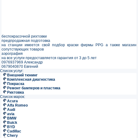
беспокрасочной рихтовки
предпродажная подготовка
на станции имеется свой подбор краски фирмы PPG а также магазин
сопутствующих товаров
аэрография
на все услуги предоставляется гарантия от 3 до 5 лет
0976937969 Александр
0679040870 Евгений
Список услуг:
Внешний тюнинг
Комплексная диагностика
Покраска
Ремонт бамперов и пластика
Рихтовка
Список марок:
Acura
Alfa Romeo
Audi
avia
BMW
Buick
BYD
Cadillac
Chery