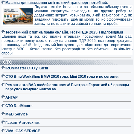
Машина для вивезення сміття: який транспорт потрібний.
Подача техніки із запасом за обсягом збільшує чек, а
машина «впритул» призводить до другого рейсу та
додаткових витрат. Розбираємо, який транспорт під які
завдання підходить, щоб ви могли точно сформулювати
заявку та не платити за зайвий тоннаж та пробіг.
Теоретичний іспит на права онлайн. Тести ПДР 2025 з відповідями
Шановні водії та всі, хто прагне отримати посвідчення водія! Ми раді
представити повну версію тесту на знання ПДР 2025, яка тепер доступна
на нашому сайті! Це ідеальний інструмент для підготовки до теоретичного
іспиту в МВС – безкоштовно, без реєстрації та без обмежень на кількість
спроб!
СТО
IRONMaster СТО у Києві
СТО BmwWorkShop BMW 2010 года, Mini 2010 года и по сегодня.
Ремонт авто ВАЗ любой сложности! Быстро с Гарантией г. Черновцы
переулок Комунальников 4а
АНГАР
СТО RedMotors
M&B Service
Гарант-Автотехник
VIVA! GAS SERVICE