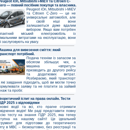
eugeot iOn, Mitsubishi i-MiEV та Citroen C-
Zero — повний посібник покупця та власника.
Peugeot iOn, Mitsubishi i-MiEV
та Citroen C-Zero — це не
універсальні автомобілі, але
у своїй ніші вони
залишаються дуже вдалим
вибором. Якщо вам потрібен
мпактний міський електромобіль із
німальними витратами на експлуатацію, вони
і заслуговують на увагу.
Машина для вивезення сміття: який
транспорт потрібний.
Подача техніки із запасом за
обсягом збільшує чек, а
машина «впритул»
призводить до другого рейсу
та додаткових витрат.
Розбираємо, який транспорт
 які завдання підходить, щоб ви могли точно
ормулювати заявку та не платити за зайвий
наж та пробіг.
Теоретичний іспит на права онлайн. Тести
ПДР 2025 з відповідями
новні водії та всі, хто прагне отримати
свідчення водія! Ми раді представити повну
рсію тесту на знання ПДР 2025, яка тепер
ступна на нашому сайті! Це ідеальний
струмент для підготовки до теоретичного
иту в МВС – безкоштовно, без реєстрації та