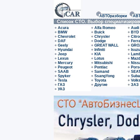
АВТОразборки
АВ
Список СТО. Выбор специализиро
Acura
Alfa Romeo
Audi
BMW
Buick
BYD
Chevrolet
Chrysler
Citr
DAF
Dodge
Ferra
Geely
GREAT WALL
GRO
Hyundai
Infiniti
Isuz
Jeep
KIA
Lamb
Lexus
Lotus
Maz
Mercury
Mitsubishi
Niss
Peugeot
Pontiac
Pors
SAAB
Samand
SEA
Spyker
SsangYong
Suba
Tesla
Toyota
Volk
ГАЗ
Другие
ЗАЗ
УАЗ