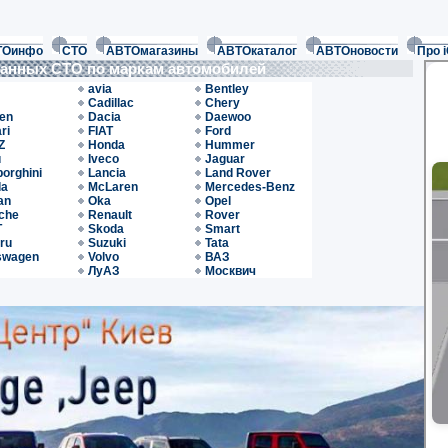
ТОинфо
СТО
АВТОмагазины
АВТОкаталог
АВТОновости
Про 
ванных СТО по маркам автомобилей
avia
Bentley
Cadillac
Chery
oen
Dacia
Daewoo
ri
FIAT
Ford
Z
Honda
Hummer
u
Iveco
Jaguar
orghini
Lancia
Land Rover
da
McLaren
Mercedes-Benz
an
Oka
Opel
che
Renault
Rover
T
Skoda
Smart
ru
Suzuki
Tata
swagen
Volvo
ВАЗ
ЛуАЗ
Москвич