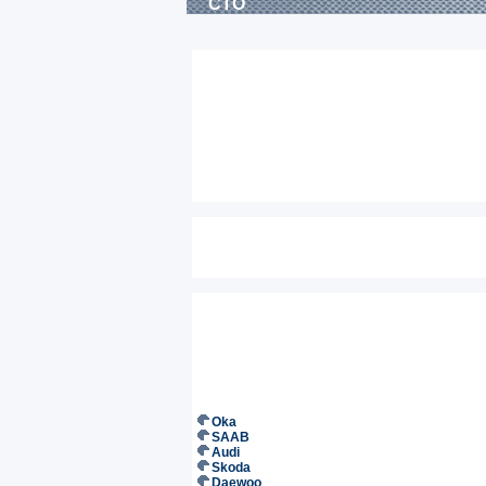
СТО
Oka
SAAB
Audi
Skoda
Daewoo