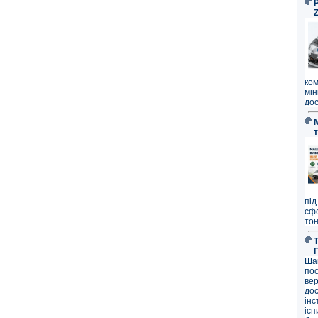
P
ко
мі
дос
під
сф
тон
Ша
по
ве
до
ін
ісп