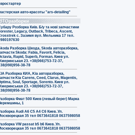
евростартер
мастерская авто-красоты "ars-detailing"
ВТОразборки
Субару Розборка Київ. Б/у та нові запчастини
orester, Legacy, Outback, Tribeca, Ascent,
Crosstrek с. Зазимя вул. Мельника 17 тел.
0980197630
Skoda Разборка Шкода, Skoda авторазборка,
апчасти Skoda: Fabia, Favorit, Felicia,
ctavia, Rapid, Superb, Forman. Киев ул.
Жмеринськая 23. +38(066)753-72-37,
+38(098)956-38-78
KIA Разборка КИА, Kia авторазборка,
апчасти Kia Carens, Ceed, Clarus, Magentis,
ptima, Soul, Sportage, Sorento. Киев ул.
Жмеринськая 23. +38(066)753-72-37,
+38(098)956-38-78
Разборка Фиат 500 Киев (левый берег) Марка
Черемшины, 1
Разборка Audi A6 C5 A4 C6 Киев. Ул.
Москворецкая 35 тел 0673641818 0637598058
Разборка VW passat b5 b6 Киев. Ул.
Москворецкая 35 тел 0673641818 0637598058