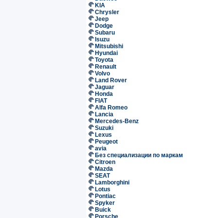
KIA
Chrysler
Jeep
Dodge
Subaru
Isuzu
Mitsubishi
Hyundai
Toyota
Renault
Volvo
Land Rover
Jaguar
Honda
FIAT
Alfa Romeo
Lancia
Mercedes-Benz
Suzuki
Lexus
Peugeot
avia
Без специализации по маркам
Citroen
Mazda
SEAT
Lamborghini
Lotus
Pontiac
Spyker
Buick
Porsche