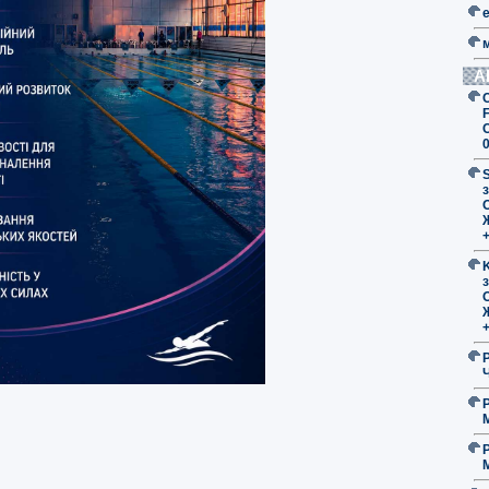
А
F
з
O
з
O