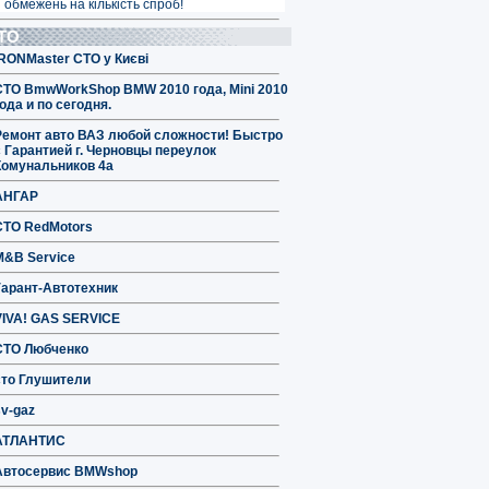
 обмежень на кількість спроб!
ТО
IRONMaster СТО у Києві
СТО BmwWorkShop BMW 2010 года, Mini 2010
ода и по сегодня.
Ремонт авто ВАЗ любой сложности! Быстро
с Гарантией г. Черновцы переулок
Комунальников 4а
АНГАР
СТО RedMotors
M&B Service
Гарант-Автотехник
VIVA! GAS SERVICE
СТО Любченко
сто Глушители
sv-gaz
АТЛАНТИС
Автосервис BMWshop