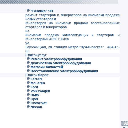
"Bendiks" ЧП
ремонт стартеров и генераторов на иномарки продажа
новых стартеров и
генераторов на иномарки продажа восстановленных
стартеров и генераторов
на
иномарки продажа комплектующих к стартерам и
генераторам 04050 г. Киев
ул.
Глубочицкая, 28. станция метро "Лукьяновская". , 484-15-
83
Список услуг:
Ремонт электрооборудования
Диагностика электрооборудования
Магазин запчастей
Восстановление электрооборудования
Список марок:
Ferrari
McLaren
Ford
Volkswagen
BMW
Opel
Chevrolet
Nissan
А