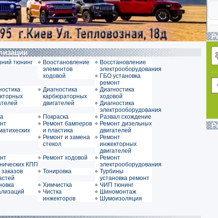
Р
ализации
ний тюнинг
Воостановление
Восстановление
элементов
электрооборудования
ходовой
ГБО установка
ремонт
ностика
Диагностика
Диагностика
кторных
карбюраторных
ходовой
ателей
двигателей
Диагностика
электрооборудования
а
Покраска
Развал схождение
нт
Ремонт бамперов
Ремонт дизельных
Р
матихеских
и пластика
двигателей
Ремонт и замена
Ремонт
стекол
инжекторных
двигателей
нт
Ремонт ходовой
Ремонт
нических КПП
электрооборудования
 заказов
Тонировка
Турбины
астей
установка ремонт
новка
Химчистка
ЧИП тюнинг
ализаций
Чистка
Шиномонтаж
инжекторов
Шумоизоляция