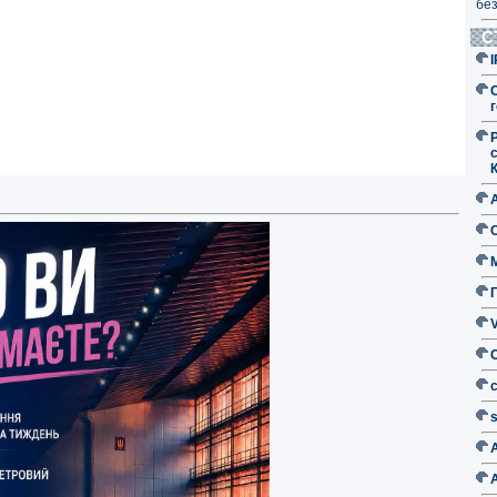
без
С
г