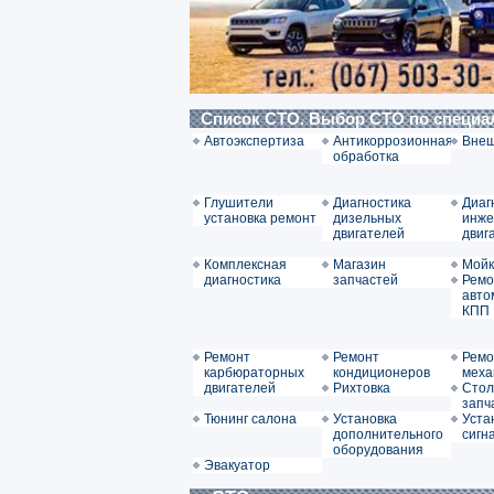
Список СТО. Выбор СТО по специ
Автоэкспертиза
Антикоррозионная
Внеш
обработка
Глушители
Диагностика
Диаг
установка ремонт
дизельных
инже
двигателей
двиг
Комплексная
Магазин
Мойк
диагностика
запчастей
Ремо
авто
КПП
Ремонт
Ремонт
Ремо
карбюраторных
кондиционеров
меха
двигателей
Рихтовка
Стол
запч
Тюнинг салона
Установка
Уста
дополнительного
сигн
оборудования
Эвакуатор