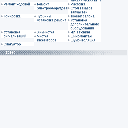
механических КПП
Ремонт ходовой
Ремонт
Рихтовка
электрооборудования
Стол заказов
запчастей
Тонировка
Турбины
Тюнинг салона
установка ремонт
Установка
дополнительного
оборудования
Установка
Химчистка
ЧИП тюнинг
сигнализаций
Чистка
Шиномонтаж
инжекторов
Шумоизоляция
Эвакуатор
СТО