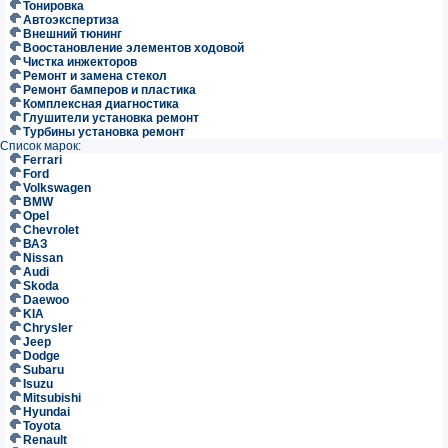
Тонировка
Автоэкспертиза
Внешний тюнинг
Воостановление элементов ходовой
Чистка инжекторов
Ремонт и замена стекол
Ремонт бамперов и пластика
Комплексная диагностика
Глушители установка ремонт
Турбины установка ремонт
Список марок:
Ferrari
Ford
Volkswagen
BMW
Opel
Chevrolet
ВАЗ
Nissan
Audi
Skoda
Daewoo
KIA
Chrysler
Jeep
Dodge
Subaru
Isuzu
Mitsubishi
Hyundai
Toyota
Renault