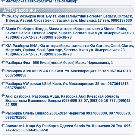
мастерская авто-красоты "ars-detailing"
АВТОразборки
Субару Розборка Київ. Б/у та нові запчастини Forester, Legacy, Outback,
Tribeca, Ascent, Crosstrek с. Зазимя вул. Мельника 17 тел. 0980197630
Skoda Разборка Шкода, Skoda авторазборка, запчасти Skoda: Fabia,
Favorit, Felicia, Octavia, Rapid, Superb, Forman. Киев ул. Жмеринськая 23.
+38(066)753-72-37, +38(098)956-38-78
KIA Разборка КИА, Kia авторазборка, запчасти Kia Carens, Ceed, Clarus,
Magentis, Optima, Soul, Sportage, Sorento. Киев ул. Жмеринськая 23.
+38(066)753-72-37, +38(098)956-38-78
Разборка Фиат 500 Киев (левый берег) Марка Черемшины, 1
Разборка Audi A6 C5 A4 C6 Киев. Ул. Москворецкая 35 тел 0673641818
0637598058
Разборка VW passat b5 b6 Киев. Ул. Москворецкая 35 тел 0673641818
0637598058
Audi разборка, Разборка Ауди, Разборка Audi Киевская область
Борщаговка Вишневое, Боярка (098)609-32-07, (063)05-10-777, (095)42-
82-555
Разборка Опель Виваро 2001-2014 Чернигов 0937008000, 0977008070,
0992701500
Запчасти Шкода б/у Разборка Одесса Skoda Ул. Шевченко 20 Тел. 095-
742-61-53 068-645-39-50