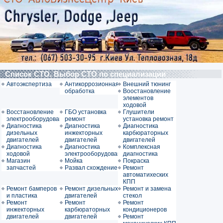
Список СТО. Выбор СТО по специализации
Автоэкспертиза
Антикоррозионная
Внешний тюнинг
обработка
Воостановление
элементов
ходовой
Восстановление
ГБО установка
Глушители
электрооборудования
ремонт
установка ремонт
Диагностика
Диагностика
Диагностика
дизельных
инжекторных
карбюраторных
двигателей
двигателей
двигателей
Диагностика
Диагностика
Комплексная
ходовой
электрооборудования
диагностика
Магазин
Мойка
Покраска
запчастей
Развал схождение
Ремонт
автоматихеских
КПП
Ремонт бамперов
Ремонт дизельных
Ремонт и замена
и пластика
двигателей
стекол
Ремонт
Ремонт
Ремонт
инжекторных
карбюраторных
кондиционеров
двигателей
двигателей
Ремонт