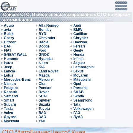
Список СТО. Выбор специализированных СТО по маркам
автомобилей
Acura
Alfa Romeo
Audi
avia
Bentley
BMW
Buick
BYD
Cadillac
Chery
Chevrolet
Chrysler
Citroen
Dacia
Daewoo
DAF
Dodge
Ferrari
FIAT
Ford
Geely
GREAT WALL
GROZ
Honda
Hummer
Hyundai
Infiniti
Isuzu
Iveco
Jaguar
Jeep
KIA
Lamborghini
Lancia
Land Rover
Lexus
Lotus
Mazda
McLaren
Mercedes-Benz
Mercury
Mitsubishi
Nissan
Oka
Opel
Peugeot
Pontiac
Porsche
Renault
Rover
SAAB
Samand
SEAT
Skoda
Smart
Spyker
SsangYong
Subaru
Suzuki
Tata
Tesla
Toyota
Volkswagen
Volvo
ВАЗ
ГАЗ
Другие
ЗАЗ
ЛуАЗ
Москвич
УАЗ