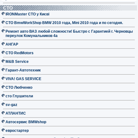
СТО
IRONMaster СТО у Києві
СТО BmwWorkShop BMW 2010 года, Mini 2010 года и по сегодня.
Ремонт авто ВАЗ любой сложности! Быстро с Гарантией г. Черновцы
переулок Комунальников 4а
АНГАР
СТО RedMotors
M&B Service
Гарант-Автотехник
VIVA! GAS SERVICE
СТО Любченко
сто Глушители
sv-gaz
АТЛАНТИС
Автосервис BMWshop
евростартер