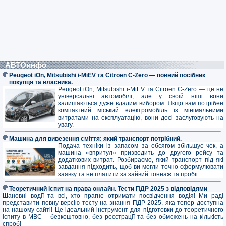
АВТОинфо
Peugeot iOn, Mitsubishi i-MiEV та Citroen C-Zero — повний посібник
покупця та власника.
Peugeot iOn, Mitsubishi i-MiEV та Citroen C-Zero — це не
універсальні автомобілі, але у своїй ніші вони
залишаються дуже вдалим вибором. Якщо вам потрібен
компактний міський електромобіль із мінімальними
витратами на експлуатацію, вони досі заслуговують на
увагу.
Машина для вивезення сміття: який транспорт потрібний.
Подача техніки із запасом за обсягом збільшує чек, а
машина «впритул» призводить до другого рейсу та
додаткових витрат. Розбираємо, який транспорт під які
завдання підходить, щоб ви могли точно сформулювати
заявку та не платити за зайвий тоннаж та пробіг.
Теоретичний іспит на права онлайн. Тести ПДР 2025 з відповідями
Шановні водії та всі, хто прагне отримати посвідчення водія! Ми раді
представити повну версію тесту на знання ПДР 2025, яка тепер доступна
на нашому сайті! Це ідеальний інструмент для підготовки до теоретичного
іспиту в МВС – безкоштовно, без реєстрації та без обмежень на кількість
спроб!