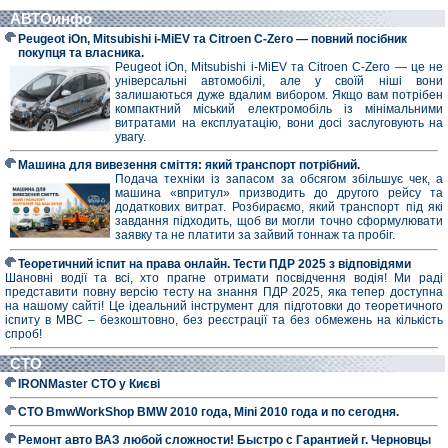
АВТОинфо
Peugeot iOn, Mitsubishi i-MiEV та Citroen C-Zero — повний посібник
покупця та власника.
Peugeot iOn, Mitsubishi i-MiEV та Citroen C-Zero — це не
універсальні автомобілі, але у своїй ніші вони
залишаються дуже вдалим вибором. Якщо вам потрібен
компактний міський електромобіль із мінімальними
витратами на експлуатацію, вони досі заслуговують на
увагу.
Машина для вивезення сміття: який транспорт потрібний.
Подача техніки із запасом за обсягом збільшує чек, а
машина «впритул» призводить до другого рейсу та
додаткових витрат. Розбираємо, який транспорт під які
завдання підходить, щоб ви могли точно сформулювати
заявку та не платити за зайвий тоннаж та пробіг.
Теоретичний іспит на права онлайн. Тести ПДР 2025 з відповідями
Шановні водії та всі, хто прагне отримати посвідчення водія! Ми раді
представити повну версію тесту на знання ПДР 2025, яка тепер доступна
на нашому сайті! Це ідеальний інструмент для підготовки до теоретичного
іспиту в МВС – безкоштовно, без реєстрації та без обмежень на кількість
спроб!
СТО
IRONMaster СТО у Києві
СТО BmwWorkShop BMW 2010 года, Mini 2010 года и по сегодня.
Ремонт авто ВАЗ любой сложности! Быстро с Гарантией г. Черновцы