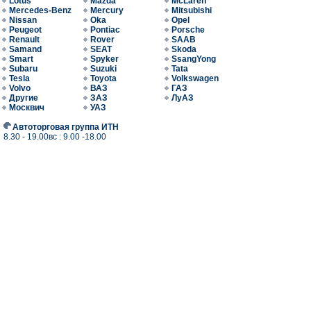
Lotus
Mazda
McLaren
Mercedes-Benz
Mercury
Mitsubishi
Nissan
Oka
Opel
Peugeot
Pontiac
Porsche
Renault
Rover
SAAB
Samand
SEAT
Skoda
Smart
Spyker
SsangYong
Subaru
Suzuki
Tata
Tesla
Toyota
Volkswagen
Volvo
ВАЗ
ГАЗ
Другие
ЗАЗ
ЛуАЗ
Москвич
УАЗ
Автоторговая группа ИТН
8.30 - 19.00вс : 9.00 -18.00