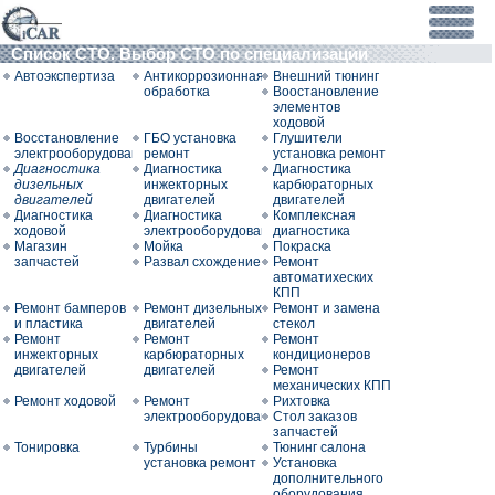
Список СТО. Выбор СТО по специализации
Автоэкспертиза
Антикоррозионная
Внешний тюнинг
обработка
Воостановление
элементов
ходовой
Восстановление
ГБО установка
Глушители
электрооборудования
ремонт
установка ремонт
Диагностика
Диагностика
Диагностика
дизельных
инжекторных
карбюраторных
двигателей
двигателей
двигателей
Диагностика
Диагностика
Комплексная
ходовой
электрооборудования
диагностика
Магазин
Мойка
Покраска
запчастей
Развал схождение
Ремонт
автоматихеских
КПП
Ремонт бамперов
Ремонт дизельных
Ремонт и замена
и пластика
двигателей
стекол
Ремонт
Ремонт
Ремонт
инжекторных
карбюраторных
кондиционеров
двигателей
двигателей
Ремонт
механических КПП
Ремонт ходовой
Ремонт
Рихтовка
электрооборудования
Стол заказов
запчастей
Тонировка
Турбины
Тюнинг салона
установка ремонт
Установка
дополнительного
оборудования