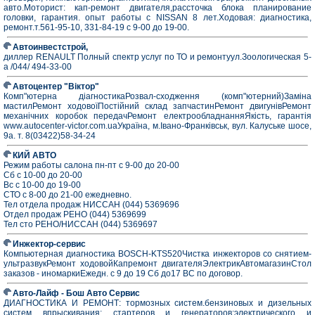
авто.Моторист: кап-ремонт двигателя,рассточка блока планирование
головки, гарантия. опыт работы с NISSAN 8 лет.Ходовая: диагностика,
ремонт.т.561-95-10, 331-84-19 с 9-00 до 19-00.
Автоинвестстрой,
диллер RENAULT Полный спектр услуг по ТО и ремонтуул.Зоологическая 5-
а /044/ 494-33-00
Автоцентер "Віктор"
Комп"ютерна діагностикаРозвал-сходження (комп"ютерний)Заміна
мастилРемонт ходовоїПостійний склад запчастинРемонт двигунівРемонт
механічних коробок передачРемонт електрообладнанняЯкість, гарантія
www.autocenter-victor.com.uaУкраїна, м.Івано-Франківськ, вул. Калуське шосе,
9а. т. 8(03422)58-34-24
КИЙ АВТО
Режим работы салона пн-пт с 9-00 до 20-00
Сб с 10-00 до 20-00
Вс с 10-00 до 19-00
СТО с 8-00 до 21-00 ежедневно.
Тел отдела продаж НИССАН (044) 5369696
Отдел продаж РЕНО (044) 5369699
Тел сто РЕНО/НИССАН (044) 5369697
Инжектор-сервис
Компьютерная диагностика BOSCH-KTS520Чистка инжекторов со снятием-
ультразвукРемонт ходовойКапремонт двигателяЭлектрикАвтомагазинСтол
заказов - иномаркиЕжедн. с 9 до 19 Сб до17 ВС по договор.
Авто-Лайф - Бош Авто Сервис
ДИАГНОСТИКА И РЕМОНТ: тормозных систем.бензиновых и дизельных
систем впрыскивания; стартеров и генераторов;электрического и