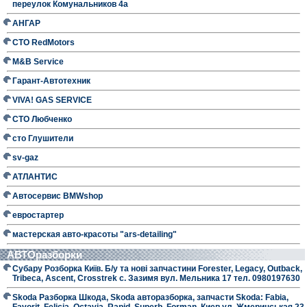
переулок Комунальников 4а
АНГАР
СТО RedMotors
M&B Service
Гарант-Автотехник
VIVA! GAS SERVICE
СТО Любченко
сто Глушители
sv-gaz
АТЛАНТИС
Автосервис BMWshop
евростартер
мастерская авто-красоты "ars-detailing"
АВТОразборки
Субару Розборка Київ. Б/у та нові запчастини Forester, Legacy, Outback,
Tribeca, Ascent, Crosstrek с. Зазимя вул. Мельника 17 тел. 0980197630
Skoda Разборка Шкода, Skoda авторазборка, запчасти Skoda: Fabia,
Favorit, Felicia, Octavia, Rapid, Superb, Forman. Киев ул. Жмеринськая 23.