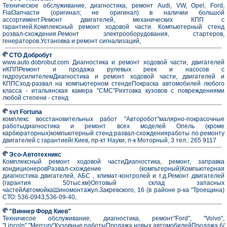
Техническое обслуживание, диагностика, ремонт Audi, VW, Opel, Ford,
FiatЗапчасти (оригинал; не оригинал) в наличии большой
ассортимент.Ремонт двигателей, механических КПП с
гарантией.Комплексный ремонт ходовой части. Компьютерный стенд
розвал-схождения.Ремонт электрооборудования, стартеров,
генераторов.Установка и ремонт сигнализаций,
СТО Добробут
www.auto.dobrobut.com Диагностика и ремонт ходовой части, двигателей
иКППРемонт и продажа рулевых реек и насосов с
гидроусилителемДиагностика и ремонт ходовой части, двигателей и
КППСход-развал на компьютерном стендеПокраска автомобилей любого
класса - итальянская камера "СМС"Рихтовка кузовов с повреждениями
любой степени - стенд
svt Fortuna
комплекс восстановительных работ "Авторобот"малярно-покрасочные
работыдиагностика и ремонт всех моделей Опель (кроме
карбюраторных)компьютерный стенд развал-схожденияработы по ремонту
двигателей с гарантиейг.Киев, пр-кт Науки, п-к Моторный, 3 тел.: 265 9117
Эсо-Автотехникс
Комплексный ремонт ходовой частиДиагностика, ремонт, заправка
кондиционеровРазвал-схождение (компьтерный)Компьютерная
диагностика двигателей, АБС , климат-контролей и т.д.Ремонт двигателей
(гарантия 50тыс.км)Оптовый склад запасных
частейАвтомойкаШиномонтажул.Закревского, 16 (в районе р-ка "Троещина)
СТО: 536-0943,536-09-40,
"Виннер Форд Киев"
Техничесое обслуживание, диагностика, ремонт"Ford", "Volvo",
"Lincoln","Mercury"Кузовные работыПродажа новых автомобилейПродажа б/