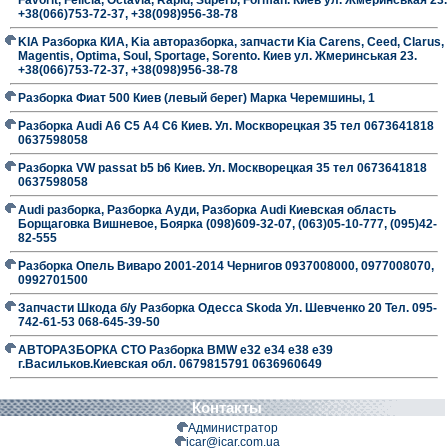
+38(066)753-72-37, +38(098)956-38-78
KIA Разборка КИА, Kia авторазборка, запчасти Kia Carens, Ceed, Clarus,
Magentis, Optima, Soul, Sportage, Sorento. Киев ул. Жмеринськая 23.
+38(066)753-72-37, +38(098)956-38-78
Разборка Фиат 500 Киев (левый берег) Марка Черемшины, 1
Разборка Audi A6 C5 A4 C6 Киев. Ул. Москворецкая 35 тел 0673641818
0637598058
Разборка VW passat b5 b6 Киев. Ул. Москворецкая 35 тел 0673641818
0637598058
Audi разборка, Разборка Ауди, Разборка Audi Киевская область
Борщаговка Вишневое, Боярка (098)609-32-07, (063)05-10-777, (095)42-
82-555
Разборка Опель Виваро 2001-2014 Чернигов 0937008000, 0977008070,
0992701500
Запчасти Шкода б/у Разборка Одесса Skoda Ул. Шевченко 20 Тел. 095-
742-61-53 068-645-39-50
АВТОРАЗБОРКА СТО Разборка BMW е32 е34 е38 е39
г.Васильков.Киевская обл. 0679815791 0636960649
Контакты
Администратор
icar@icar.com.ua