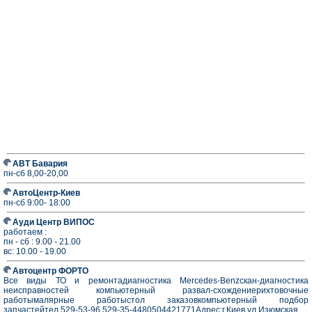
АВТ Бавария
пн-сб 8,00-20,00
АвтоЦентр-Киев
пн-сб 9:00- 18:00
Ауди Центр ВИПОС
работаем :
пн - сб : 9.00 - 21.00
вс: 10.00 - 19.00
Автоцентр ФОРТО
Все виды ТО и ремонтадиагностика Mercedes-Benzскан-диагностика
неисправностей компьютерный развал-схождениерихтовочные
работымалярные работыстол заказовкомпьютерный подбор
запчастейтел.529-53-96 529-35-4480504421771Адрес:г.Киев ул.Изюмская.