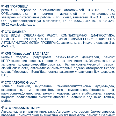
ЧП "ГОРОБЕЦ"
ремонт и сервисное обслуживание автомобилей TOYOTA, LEXUS,
OPELдиагностика и ремонт двигатилей и кппдиагностика
электроникирихтовочные роботы и пр.+ склад запчастей TOYOTA, LEXUS,
OPELг.Днепропетровск, ул. Макеевская, 17 Тел. (0562) 315-157, 8-098-428-
55-25www.toyota-lexus.
СТО ХАММЕР
ВСЕ ВИДЫ СЛЕСАРНЫХ РАБОТ, КОМПЬЮТЕРНАЯ ДИАГНОСТИКА,
РЕМОНТ ТУРБИН,РЕМОНТ ИММОБИЛАЙЗЕРОВРАСКОДИРОВКА
АВТОМАГНИТОЛСМОТКА ПРОБЕГАг.Севастополь, ул. Индустриальная 3-а,
45-33-53,
ХРП "Универсал" ЗАО "ЗАЗ"
Ремонт ходовой, регулировка разв/сх.Ремонт двигателей, ремонт
КППРеставрация шаровых опор и наконечн.иномаркиОбслуживание и
заправка кондиционеровШиномонтаж, балансировка.Кузовной ремонт
любой сложности, автомаляркаКомпьютерный подбор автокрасокЭкспрес
сервис "Мерседес - Бенц"Диагностика эл.систем управления Дэу, Шевроле,
ВАЗ,
СТО "ATOMiC Group"
Тюнинг: внешний, внутренний, техническийУстановка аудио-видео,
охранных систем, ксенонаТонировка, шумоизоляцияУстановка ц/з,
парктрониковДиагностика, ремонт ходовой, двигателяРихтовка, сварка,
покраска, полировкаШиномонтажЗапчасти в наличие и под заказСтоянка,
мойка,
СТО "NISSAN-INFINITY"
Автозапчасти в наличии ипод заказ.Автоелектрик: ремонт блоков впрыска,
проводки, Компьютерная диагностика,чистка инжектора, ремонт дизельных