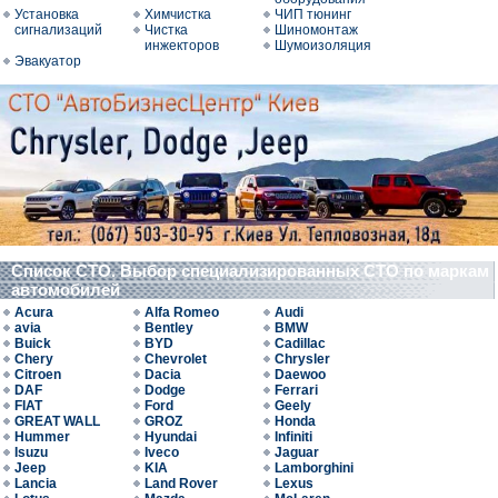
Установка
Химчистка
ЧИП тюнинг
сигнализаций
Чистка
Шиномонтаж
инжекторов
Шумоизоляция
Эвакуатор
Список СТО. Выбор специализированных СТО по маркам
автомобилей
Acura
Alfa Romeo
Audi
avia
Bentley
BMW
Buick
BYD
Cadillac
Chery
Chevrolet
Chrysler
Citroen
Dacia
Daewoo
DAF
Dodge
Ferrari
FIAT
Ford
Geely
GREAT WALL
GROZ
Honda
Hummer
Hyundai
Infiniti
Isuzu
Iveco
Jaguar
Jeep
KIA
Lamborghini
Lancia
Land Rover
Lexus