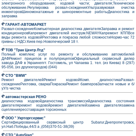
электронного оборудования; ходовой части; двигателя;Техническое
обслуживание.Регулировка розвал-схожденияУльтразвуковая очистка
инжекторовШиномонатажные и шиноремонтные работыДиагностика и
заправка
ГАРАНТ-АВТОМАРКЕТ
Развал-схождениеКомпьютерная диагностика двигателяЗаправка и ремонт
кондиционеровКапремонт двигателей инструм.NEWAYКапремонт КППВсе
виды ремонта ходовойРихтовка и покраска любой сложностиНормо-час 72
гривны с НДСг.Киев пер.Новопечерский 18 т.
ТОВ "Трак Центр Лтд"
Полный комплекс услуг по ремонту и обслуживанию автомобилей
ДАФРемонт прицепов и полуприцеповОфициальный сервисный дилер
завода ДАФ в Украинепгт. Гостомель, ул Чапаева 1. тел. (из Киева) 8 (297)
95-056, (из другихгородов) (044)
СТО "BMW"
Ремонт двигателейРемонт ходовойКомп. диагностикаРазвал-
схождениеРихтовка, сваркаПокраскаРемонт бамперовЗапчасти новые и б/
уУ/з чистка
автомастерская РЕНО
диагностика ходовойдиагностика трансмиссийдиагностика состояния
двигателяремонт ходовойремонт двигатилейзамена двигателязамена
сцепленияресставрация торсионных
ООО " Укрторгсервис"
Сертифицированный сервисный центр Subaruг.Днепропетровск,
ул.Наб.Победы,44/3 а ,(056)370-51-38(39)
СТО "AutoStan"