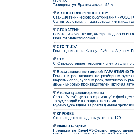
стеклах.
Троещина, ул. Братиславская, 52-А.
АВТОСЕРВИС "РОССТ СТО"
Станция технического обслуживания «РОССТ С
Свяжитесь с нами и наши сотрудники найдут д
СТО КАТРИН
Работаем качественно, быстро, недорого! Вы 
Киев. Ул.Магнитогорская 1
СТО "П.Т.У."
Ремонт двигателя. Киев. ул.Бубнова А.,4 ст.м. 
СТО
СТО предоставляет огромный спектр услуг по 
Восстановление ходовой. ГАРАНТИЯ 40 
Ремонт и реставрация не разборных рулевых
шаровых опор, рулевых реек, маятниковых рыч
любых мировых производителей, включая авт
Ателье кузрвного ремонта
Сервіс "Ател'є кузовного ремонту" є фахівцем
та буде радий співпрацювати з Вами.
Будемо дуже вдячні за розгляд нашої пропозиц
КИРОВЕЦ
Сто находится по адресу ул.кирова 179
Киев-Газ-Сервис
Предприятие Киев-ГАЗ-Сервис предоставляет