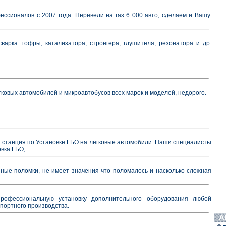
ссионалов с 2007 года. Перевели на газ 6 000 авто, сделаем и Вашу.
варка: гофры, катализатора, стронгера, глушителя, резонатора и др.
егковых автомобилей и микроавтобусов всех марок и моделей, недорого.
 станция по Установке ГБО на легковые автомобили. Наши специалисты
вка ГБО,
ые поломки, не имеет значения что поломалось и насколько сложная
рофессиональную установку дополнительного оборудования любой
портного производства.
А