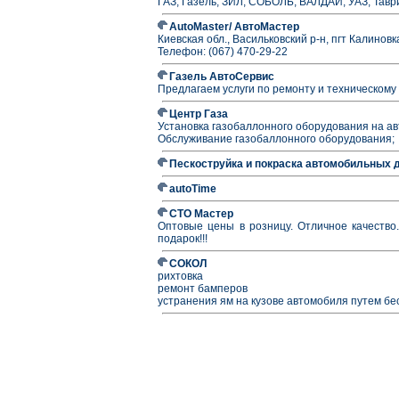
ГАЗ, Газель, ЗИЛ, СОБОЛЬ, ВАЛДАЙ, УАЗ, Таврия
AutoMaster/ АвтоМастер
Киевская обл., Васильковский р-н, пгт Калиновк
Телефон: (067) 470-29-22
Газель АвтоСервис
Предлагаем услуги по ремонту и техническому
Центр Газа
Установка газобаллонного оборудования на а
Обслуживание газобаллонного оборудования;
Пескоструйка и покраска автомобильных 
autoTime
СТО Мастер
Оптовые цены в розницу. Отличное качество.
подарок!!!
СОКОЛ
рихтовка
ремонт бамперов
устранения ям на кузове автомобиля путем бе