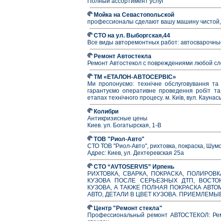
Полный ассортимент услуг
Мойка на Севастопольской
профессионалы сделают вашу машину чистой, 
СТО на ул. Выборгская,44
Все виды авторемонтных работ: автосварочны
Ремонт Автостекла
Ремонт Автостекол с повреждениями любой сл
ТМ «ЕТАЛОН-АВТОСЕРВІС»
Ми пропонуємо: технічне обслуговування та 
гарантуємо оперативне проведення робіт та 
етапах технічного процесу. м. Київ, вул. Каунась
Колибри
Антикризисные цены
Киев. ул. Богатырская, 1-В
ТОВ "Риол-Авто"
СТО ТОВ "Риол-Авто", рихтовка, покраска, Шум
Адрес: Киев, ул. Дехтеревская 25а
СТО “AVTOSERVIS” Ирпень
РИХТОВКА, СВАРКА, ПОКРАСКА, ПОЛИРО
КУЗОВА ПОСЛЕ СЕРЬЕЗНЫХ ДТП, ВОСТО
КУЗОВА, А ТАКЖЕ ПОЛНАЯ ПОКРАСКА АВТО
АВТО, ДЕТАЛИ В ЦВЕТ КУЗОВА. ПРИЕМЛЕМЫ
Центр "Ремонт стекла"
Профессиональный ремонт АВТОСТЕКОЛ: Ремо