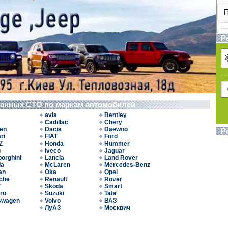
Р
ванных СТО по маркам автомобилей
avia
Bentley
Cadillac
Chery
oen
Dacia
Daewoo
Р
ri
FIAT
Ford
Z
Honda
Hummer
u
Iveco
Jaguar
orghini
Lancia
Land Rover
da
McLaren
Mercedes-Benz
an
Oka
Opel
che
Renault
Rover
T
Skoda
Smart
ru
Suzuki
Tata
swagen
Volvo
ВАЗ
ЛуАЗ
Москвич