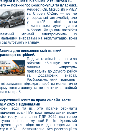
eugeot iOn, Mitsubishi i-MiEV та Citroen C-
Zero — повний посібник покупця та власника.
Peugeot iOn, Mitsubishi i-MiEV
та Citroen C-Zero — це не
універсальні автомобілі, але
у своїй ніші вони
залишаються дуже вдалим
вибором. Якщо вам потрібен
мпактний міський електромобіль із
німальними витратами на експлуатацію, вони
і заслуговують на увагу.
Машина для вивезення сміття: який
транспорт потрібний.
Подача техніки із запасом за
обсягом збільшує чек, а
машина «впритул»
призводить до другого рейсу
та додаткових витрат.
Розбираємо, який транспорт
 які завдання підходить, щоб ви могли точно
ормулювати заявку та не платити за зайвий
наж та пробіг.
Теоретичний іспит на права онлайн. Тести
ПДР 2025 з відповідями
новні водії та всі, хто прагне отримати
свідчення водія! Ми раді представити повну
рсію тесту на знання ПДР 2025, яка тепер
ступна на нашому сайті! Це ідеальний
струмент для підготовки до теоретичного
иту в МВС – безкоштовно, без реєстрації та