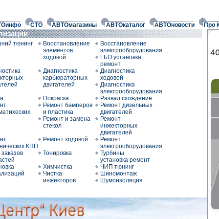
ТОинфо
СТО
АВТОмагазины
АВТОкаталог
АВТОновости
Про 
ализации
ний тюнинг
Воостановление
Восстановление
элементов
электрооборудования
ходовой
ГБО установка
ремонт
ностика
Диагностика
Диагностика
кторных
карбюраторных
ходовой
ателей
двигателей
Диагностика
электрооборудования
а
Покраска
Развал схождение
нт
Ремонт бамперов
Ремонт дизельных
матихеских
и пластика
двигателей
Ремонт и замена
Ремонт
стекол
инжекторных
двигателей
нт
Ремонт ходовой
Ремонт
нических КПП
электрооборудования
 заказов
Тонировка
Турбины
астей
установка ремонт
новка
Химчистка
ЧИП тюнинг
ализаций
Чистка
Шиномонтаж
инжекторов
Шумоизоляция