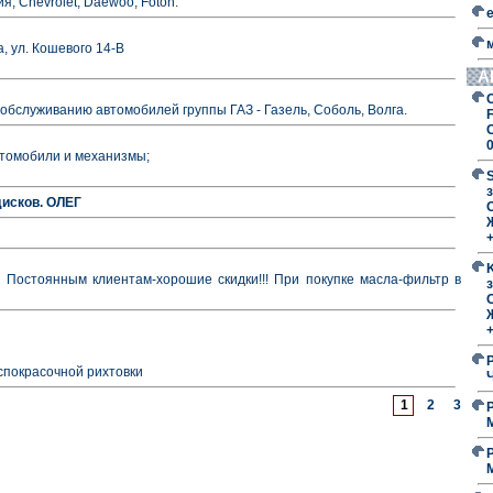
, Chevrolet, Daewoo, Foton.
а, ул. Кошевого 14-В
А
 обслуживанию автомобилей группы ГАЗ - Газель, Соболь, Волга.
F
втомобили и механизмы;
з
дисков. ОЛЕГ
O
 Постоянным клиентам-хорошие скидки!!! При покупке масла-фильтр в
з
O
спокрасочной рихтовки
1
2
3