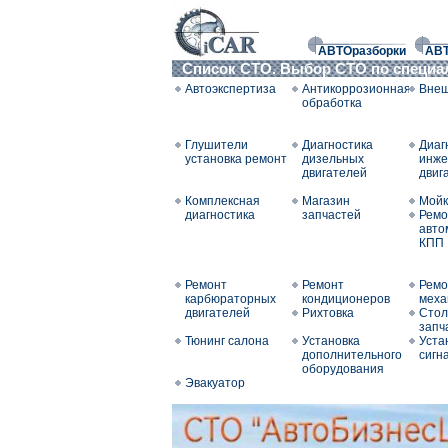
АВТОразборки
АВ
Список СТО. Выбор СТО по специ
Автоэкспертиза
Антикоррозионная
Внеш
обработка
Глушители
Диагностика
Диаг
установка ремонт
дизельных
инже
двигателей
двиг
Комплексная
Магазин
Мойк
диагностика
запчастей
Ремо
авто
КПП
Ремонт
Ремонт
Ремо
карбюраторных
кондиционеров
меха
двигателей
Рихтовка
Стол
запч
Тюнинг салона
Установка
Уста
дополнительного
сигн
оборудования
Эвакуатор