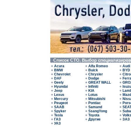
Список СТО. Выбор специализиро
Acura
Alfa Romeo
Audi
BMW
Buick
BYD
Chevrolet
Chrysler
Citr
DAF
Dodge
Ferra
Geely
GREAT WALL
GRO
Hyundai
Infiniti
Isuz
Jeep
KIA
Lamb
Lexus
Lotus
Maz
Mercury
Mitsubishi
Niss
Peugeot
Pontiac
Pors
SAAB
Samand
SEA
Spyker
SsangYong
Suba
Tesla
Toyota
Volk
ГАЗ
Другие
ЗАЗ
УАЗ