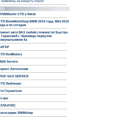
 обмежень на кількість спроб!
ТО
IRONMaster СТО у Києві
СТО BmwWorkShop BMW 2010 года, Mini 2010
ода и по сегодня.
Ремонт авто ВАЗ любой сложности! Быстро
с Гарантией г. Черновцы переулок
Комунальников 4а
АНГАР
СТО RedMotors
M&B Service
Гарант-Автотехник
VIVA! GAS SERVICE
СТО Любченко
сто Глушители
sv-gaz
АТЛАНТИС
Автосервис BMWshop