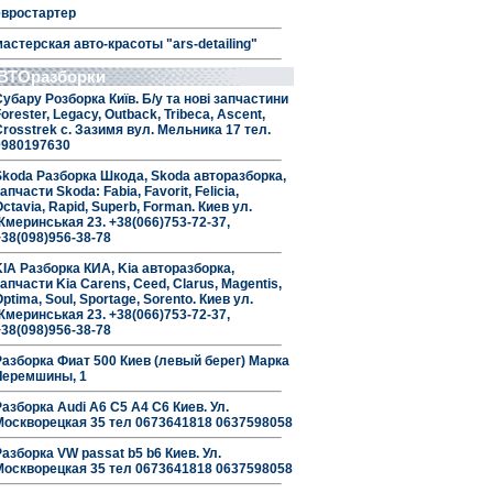
евростартер
мастерская авто-красоты "ars-detailing"
ВТОразборки
Субару Розборка Київ. Б/у та нові запчастини
orester, Legacy, Outback, Tribeca, Ascent,
Crosstrek с. Зазимя вул. Мельника 17 тел.
0980197630
Skoda Разборка Шкода, Skoda авторазборка,
апчасти Skoda: Fabia, Favorit, Felicia,
ctavia, Rapid, Superb, Forman. Киев ул.
Жмеринськая 23. +38(066)753-72-37,
+38(098)956-38-78
KIA Разборка КИА, Kia авторазборка,
апчасти Kia Carens, Ceed, Clarus, Magentis,
ptima, Soul, Sportage, Sorento. Киев ул.
Жмеринськая 23. +38(066)753-72-37,
+38(098)956-38-78
Разборка Фиат 500 Киев (левый берег) Марка
Черемшины, 1
Разборка Audi A6 C5 A4 C6 Киев. Ул.
Москворецкая 35 тел 0673641818 0637598058
Разборка VW passat b5 b6 Киев. Ул.
Москворецкая 35 тел 0673641818 0637598058