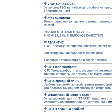
VIVA! GAS SERVICE
Установка ГБО на любой автомобиль от профе
Гарантия до 3 лет.
сто Глушители
Ремонт выхлопных систем: замена, ремонт, с
частей.
УВАЖАЕМЫЕ КЛИЕНТЫ У НАС:
НИЗКИЕ ЦЕНЫ И ВЫСОКОЕ КАЧЕСТВО!
АТЛАНТИС
СТО - покраска, полировка, рихтовка, сварка л
Антикоррозийная обработка кузова авто.
Разборка и сборка авто до и после покраски.
СТО ТеплоКомфорт
СТО Тепло комфорт - узкоспециализированная
прошли специальное обучение по курсу Устано
СТО Отрадный КИЕВ
Любому автомобилю свойственны разнообразн
эта поломка, мы найдем способ это исправить.
Установочный центр "Гараж"
Установочный центр "ГАРАЖ" выполняет п
сложности на автомобили отечественного и им
СТО "Гараж" на Крайней