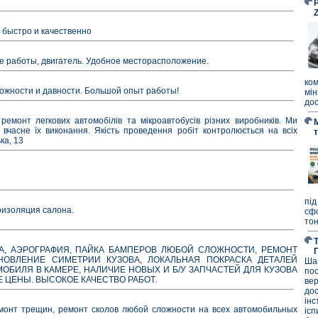
P
быстро и качественно
е работы, двигатель. Удобное месторасположение.
ко
ожности и давности. Большой опыт работы!
мі
дос
ремонт легкових автомобілів та мікроавтобусів різних виробників. Ми
вчасне їх виконання. Якість проведення робіт контролюється на всіх
ка, 13
під
оизоляция салона.
сф
тон
ВКА, АЭРОГРАФИЯ, ПАЙКА БАМПЕРОВ ЛЮБОЙ СЛОЖНОСТИ, РЕМОНТ
НОВЛЕНИЕ СИМЕТРИИ КУЗОВА, ЛОКАЛЬНАЯ ПОКРАСКА ДЕТАЛЕЙ
Ша
МОБИЛЯ В КАМЕРЕ, НАЛИЧИЕ НОВЫХ И Б/У ЗАПЧАСТЕЙ ДЛЯ КУЗОВА
по
Е ЦЕНЫ. ВЫСОКОЕ КАЧЕСТВО РАБОТ.
ве
до
ін
нт трещин, ремонт сколов любой сложности на всех автомобильных
ісп