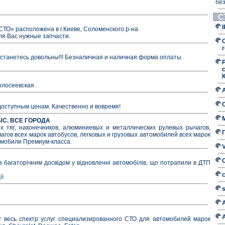
без
С
ТО» расположена в г.Киеве, Соломенского р-на.
ля Вас нужные запчасти.
г
останетесь довольны!!! Безналичная и наличная форма оплаты.
Голосеевская.
доступным ценам. Качественно и вовремя!
ТЫС. ВСЕ ГОРОДА
 тяг, наконечников, алюминиевых и металлических рулевых рычагов,
агов всех марок автобусов, легковых и грузовых автомобилей всех марок
омобили Премиум-класса.
 з багаторічним досвідом у відновленні автомобілів, що потрапили в ДТП
ії
 весь спектр услуг специализированного СТО для автомобилей марок