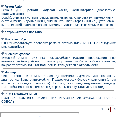
Arven Auto
Ремонт ДВС, ремонт ходовой части, компьютерная диагностика
(оборудование
Bosch), очистка систем впрыска, автоэлектрика, установка мултимедийных
систем, ксенон (лучшие цены, Mitsumi-Prolumen (Корея) 100 у.е.), установка
сигнализаций. Запчасти на автомобили Hyundai, Kia. В наличии и под заказ.
астрон-автогаз полтава
Микроавтобус
СТО "Микроавтобус" проводит ремонт автомобилей IVECO DAILY идругих
микроавтобусов
"Ремонт кузова"
Кузовной ремонт, рихтовка, покраскаНаши мастера профессионально
выполнят любые работы по ремонту кузоваавтомобиля любой сложности,
покрасят автомобиль, как полностью, так идетали в отдельности .
Чиппер
Чип - Тюнинг и Компьютерная Диагностика Сделаем чип тюнинг и
диагностику Вашего автомобиля. Поддержка всех блоков управления (в том
числе и последних выпусков) Газ,Ваз, Уаз. индивидуальный подход.
Настройка Вашего автомобиля для работы нагазу. Белоус Александр
СТО ГАЗель-СЕРВИС
ПОЛНЫЙ КОМПЛЕС УСЛУГ ПО РЕМОНТУ АВТОМОБИЛЕЙ ГАЗЕЛЬ
СОБОЛЬ
1
2
3