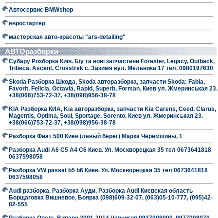
Автосервис BMWshop
евростартер
мастерская авто-красоты "ars-detailing"
АВТОразборки
Субару Розборка Київ. Б/у та нові запчастини Forester, Legacy, Outback,
Tribeca, Ascent, Crosstrek с. Зазимя вул. Мельника 17 тел. 0980197630
Skoda Разборка Шкода, Skoda авторазборка, запчасти Skoda: Fabia,
Favorit, Felicia, Octavia, Rapid, Superb, Forman. Киев ул. Жмеринськая 23.
+38(066)753-72-37, +38(098)956-38-78
KIA Разборка КИА, Kia авторазборка, запчасти Kia Carens, Ceed, Clarus,
Magentis, Optima, Soul, Sportage, Sorento. Киев ул. Жмеринськая 23.
+38(066)753-72-37, +38(098)956-38-78
Разборка Фиат 500 Киев (левый берег) Марка Черемшины, 1
Разборка Audi A6 C5 A4 C6 Киев. Ул. Москворецкая 35 тел 0673641818
0637598058
Разборка VW passat b5 b6 Киев. Ул. Москворецкая 35 тел 0673641818
0637598058
Audi разборка, Разборка Ауди, Разборка Audi Киевская область
Борщаговка Вишневое, Боярка (098)609-32-07, (063)05-10-777, (095)42-
82-555
Разборка Опель Виваро 2001-2014 Чернигов 0937008000, 0977008070,