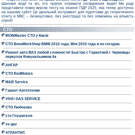
Шановні водії та всі, хто прагне отримати посвідчення водія! Ми раді
представити повну версію тесту на знання ПДР 2025, яка тепер доступна
на нашому сайті! Це ідеальний інструмент для підготовки до теоретичного
іспиту в МВС – безкоштовно, без реєстрації та без обмежень на кількість
спроб!
СТО
IRONMaster СТО у Києві
СТО BmwWorkShop BMW 2010 года, Mini 2010 года и по сегодня.
Ремонт авто ВАЗ любой сложности! Быстро с Гарантией г. Черновцы
переулок Комунальников 4а
АНГАР
СТО RedMotors
M&B Service
Гарант-Автотехник
VIVA! GAS SERVICE
СТО Любченко
сто Глушители
sv-gaz
АТЛАНТИС