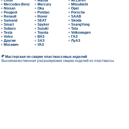
Lotus
Mazda
McLaren
Mercedes-Benz
Mercury
Mitsubishi
Nissan
Oka
Opel
Peugeot
Pontiac
Porsche
Renault
Rover
SAAB
Samand
SEAT
Skoda
Smart
Spyker
SsangYong
Subaru
Suzuki
Tata
Tesla
Toyota
Volkswagen
Volvo
ВАЗ
ГАЗ
Другие
ЗАЗ
ЛуАЗ
Москвич
УАЗ
Мастерская по сварке пластмассовых изделий
Высококачественная ультразвуковая сварка изделий из пластмассы