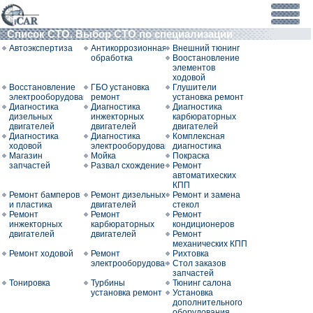
Список СТО. Выбор СТО по специализации
Автоэкспертиза
Антикоррозионная
Внешний тюнинг
обработка
Воостановление
элементов
ходовой
Восстановление
ГБО установка
Глушители
электрооборудования
ремонт
установка ремонт
Диагностика
Диагностика
Диагностика
дизельных
инжекторных
карбюраторных
двигателей
двигателей
двигателей
Диагностика
Диагностика
Комплексная
ходовой
электрооборудования
диагностика
Магазин
Мойка
Покраска
запчастей
Развал схождение
Ремонт
автоматихеских
КПП
Ремонт бамперов
Ремонт дизельных
Ремонт и замена
и пластика
двигателей
стекол
Ремонт
Ремонт
Ремонт
инжекторных
карбюраторных
кондиционеров
двигателей
двигателей
Ремонт
механических КПП
Ремонт ходовой
Ремонт
Рихтовка
электрооборудования
Стол заказов
запчастей
Тонировка
Турбины
Тюнинг салона
установка ремонт
Установка
дополнительного
оборудования