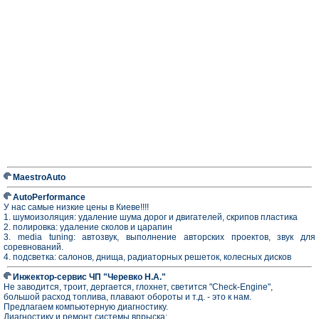
MaestroAuto
AutoPerformance
У нас самые низкие цены в Киеве!!!!
1. шумоизоляция: удаление шума дорог и двигателей, скрипов пластика
2. полировка: удаление сколов и царапин
3. media tuning: автозвук, выполнение авторских проектов, звук для
соревнований.
4. подсветка: салонов, днища, радиаторных решеток, колесных дисков
Инжектор-сервис ЧП "Черевко Н.А."
Не заводится, троит, дергается, глохнет, светится "Check-Engine",
большой расход топлива, плавают обороты и т.д. - это к нам.
Предлагаем компьютерную диагностику.
Диагностику и ремонт системы впрыска: