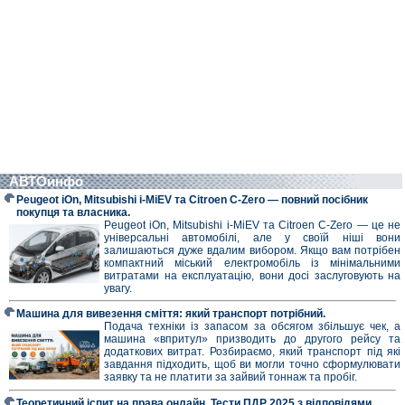
АВТОинфо
Peugeot iOn, Mitsubishi i-MiEV та Citroen C-Zero — повний посібник
покупця та власника.
Peugeot iOn, Mitsubishi i-MiEV та Citroen C-Zero — це не
універсальні автомобілі, але у своїй ніші вони
залишаються дуже вдалим вибором. Якщо вам потрібен
компактний міський електромобіль із мінімальними
витратами на експлуатацію, вони досі заслуговують на
увагу.
Машина для вивезення сміття: який транспорт потрібний.
Подача техніки із запасом за обсягом збільшує чек, а
машина «впритул» призводить до другого рейсу та
додаткових витрат. Розбираємо, який транспорт під які
завдання підходить, щоб ви могли точно сформулювати
заявку та не платити за зайвий тоннаж та пробіг.
Теоретичний іспит на права онлайн. Тести ПДР 2025 з відповідями