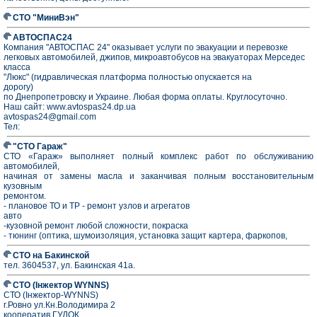
СТО "МиниВэн"
АВТОСПАС24
Компания "АВТОСПАС 24" оказывает услуги по эвакуации и перевозке
легковых автомобилей, джипов, микроавтобусов на эвакуаторах Мерседес
класса
"Люкс" (гидравлическая платформа полностью опускается на
дорогу)
по Днепропетровску и Украине. Любая форма оплаты. Круглосуточно.
Наш сайт: www.avtospas24.dp.ua
avtospas24@gmail.com
Тел:
"СТО Гараж"
СТО «Гараж» выполняет полный комплекс работ по обслуживанию
автомобилей,
начиная от замены масла и заканчивая полным восстановительным
кузовным
ремонтом.
- плановое ТО и ТР - ремонт узлов и агрегатов
авто
-кузовной ремонт любой сложности, покраска
- тюнинг (оптика, шумоизоляция, установка защит картера, фаркопов,
СТО на Бакинской
тел. 3604537, ул. Бакинская 41а.
СТО (Інжектор WYNNS)
СТО (Інжектор-WYNNS)
г.Ровно ул.Кн.Володимира 2
кооператив ГУДОК