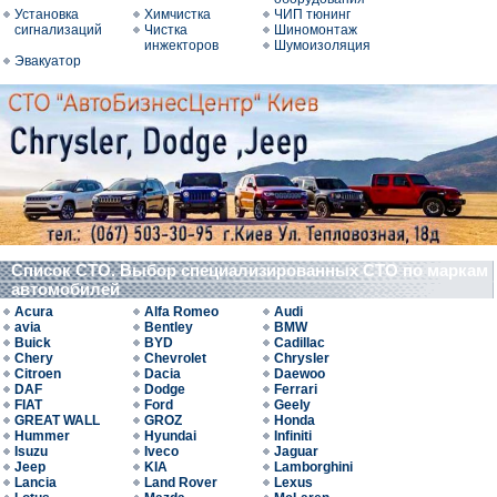
Установка
Химчистка
ЧИП тюнинг
сигнализаций
Чистка
Шиномонтаж
инжекторов
Шумоизоляция
Эвакуатор
Список СТО. Выбор специализированных СТО по маркам
автомобилей
Acura
Alfa Romeo
Audi
avia
Bentley
BMW
Buick
BYD
Cadillac
Chery
Chevrolet
Chrysler
Citroen
Dacia
Daewoo
DAF
Dodge
Ferrari
FIAT
Ford
Geely
GREAT WALL
GROZ
Honda
Hummer
Hyundai
Infiniti
Isuzu
Iveco
Jaguar
Jeep
KIA
Lamborghini
Lancia
Land Rover
Lexus