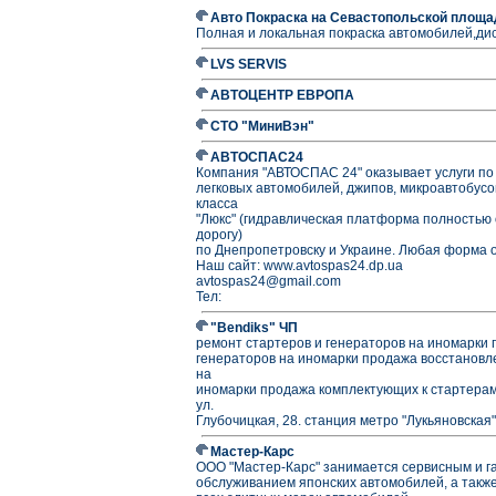
Авто Покраска на Севастопольской площа
Полная и локальная покраска автомобилей,дис
LVS SERVIS
АВТОЦЕНТР ЕВРОПА
СТО "МиниВэн"
АВТОСПАС24
Компания "АВТОСПАС 24" оказывает услуги по 
легковых автомобилей, джипов, микроавтобусо
класса
"Люкс" (гидравлическая платформа полностью 
дорогу)
по Днепропетровску и Украине. Любая форма о
Наш сайт: www.avtospas24.dp.ua
avtospas24@gmail.com
Тел:
"Bendiks" ЧП
ремонт стартеров и генераторов на иномарки 
генераторов на иномарки продажа восстановл
на
иномарки продажа комплектующих к стартерам 
ул.
Глубочицкая, 28. станция метро "Лукьяновская".
Мастер-Карс
ООО "Мастер-Карс" занимается сервисным и 
обслуживанием японских автомобилей, а такж