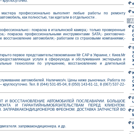
– круглосуточно.
ши мастера профессионально выполнят любые работы по ремонту
втомобиль, как полностью, так идетали в отдельности .
А
рофессионально:- покраска в итальянской камера;- только проверенные
F
;- покраска профессиональными инструментами SATA;- рихтовочно-
е восстановление автомобиля;- работаем со страховыми компаниями;-
з
ткрыто первое представительствокомпании Mr CAP в Украине, г. Киев.Mr
O
редоставляющая услуги в сфереухода и обслуживания экстерьера и
альные технологии по улучшению, восстановлению и длительной
з
служиванию автомобилей. Наличиез/ч. Цены ниже рыночных. Работа по
O
руглосуточно. Тел. 8 (044) 531-85-04, 8 (050) 143-61-11, 8 (067) 537-22-
НТ И ВОССТАНОВЛЕНИЕ АВТОМОБИЛЕЙ ПОСЛЕАВАРИИ. БОЛЬШОЕ
ОНТА И ГАРАНТИЙНЫМОБЯЗАТЕЛЬСТВАМ ПЕРЕД КЛИЕНТОМ.
. ЗАПРАВКАКОНДИЦИОНЕРОВ ФРЕОНОМ. ДОСТАВКА ЗАПЧАСТЕЙ ВО
 двигателя. запрвкакондиционера. и др.