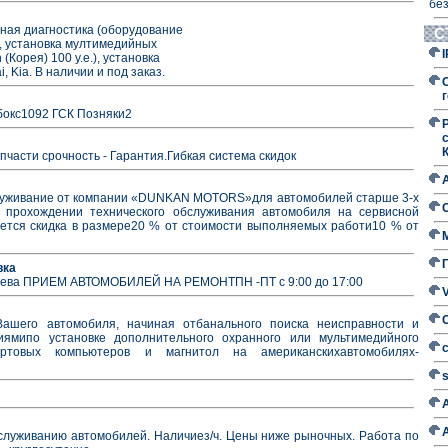
без
рная диагностика (оборудование
С
а, установка мултимедийных
(Корея) 100 у.е.), установка
 Kia. В наличии и под заказ.
г
бокс1092 ГСК Позняки2
пчасти срочность - Гарантия.Гибкая система скидок
луживание от компании «DUNKAN MOTORS»для автомобилей старше 3-х
 прохождении технического обслуживания автомобиля на сервисной
ся скидка в размере20 % от стоимости выполняемых работи10 % от
вка
елудева ПРИЕМ АВТОМОБИЛЕЙ НА РЕМОНТПН -ПТ с 9:00 до 17:00
Вашего автомобиля, начиная отбанального поиска неисправности и
ямипо установке дополнительного охранного или мультимедийного
ортовых компьютеров и магнитол на американскихавтомобилях-
служиванию автомобилей. Наличиез/ч. Цены ниже рыночных. Работа по