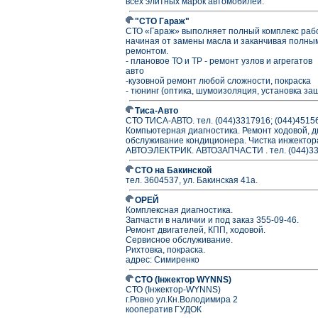
всех элитных марок автомобилей.
"СТО Гараж"
СТО «Гараж» выполняет полный комплекс раб
начиная от замены масла и заканчивая полны
ремонтом.
- плановое ТО и ТР - ремонт узлов и агрегатов
авто
-кузовной ремонт любой сложности, покраска
- тюнинг (оптика, шумоизоляция, установка за
Тиса-Авто
СТО ТИСА-АВТО. тел. (044)3317916; (044)4515
Компьютерная диагностика. Ремонт ходовой, д
обслуживание кондиционера. Чистка инжект
АВТОЭЛЕКТРИК. АВТОЗАПЧАСТИ . тел. (044)33
СТО на Бакинской
тел. 3604537, ул. Бакинская 41а.
ОРЕЙ
Комплексная диагностика.
Запчасти в наличии и под заказ 355-09-46.
Ремонт двигателей, КПП, ходовой.
Сервисное обслуживание.
Рихтовка, покраска.
адрес: Симиренко
СТО (Інжектор WYNNS)
СТО (Інжектор-WYNNS)
г.Ровно ул.Кн.Володимира 2
кооператив ГУДОК