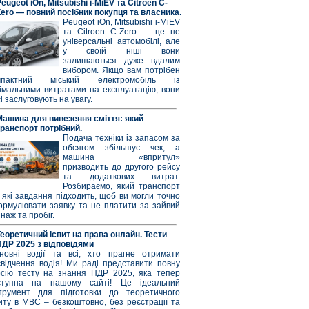
eugeot iOn, Mitsubishi i-MiEV та Citroen C-
Zero — повний посібник покупця та власника.
Peugeot iOn, Mitsubishi i-MiEV
та Citroen C-Zero — це не
універсальні автомобілі, але
у своїй ніші вони
залишаються дуже вдалим
вибором. Якщо вам потрібен
мпактний міський електромобіль із
німальними витратами на експлуатацію, вони
і заслуговують на увагу.
Машина для вивезення сміття: який
транспорт потрібний.
Подача техніки із запасом за
обсягом збільшує чек, а
машина «впритул»
призводить до другого рейсу
та додаткових витрат.
Розбираємо, який транспорт
 які завдання підходить, щоб ви могли точно
ормулювати заявку та не платити за зайвий
наж та пробіг.
Теоретичний іспит на права онлайн. Тести
ПДР 2025 з відповідями
новні водії та всі, хто прагне отримати
свідчення водія! Ми раді представити повну
рсію тесту на знання ПДР 2025, яка тепер
ступна на нашому сайті! Це ідеальний
струмент для підготовки до теоретичного
иту в МВС – безкоштовно, без реєстрації та