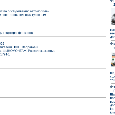
P
от по обслуживанию автомобилей,
м восстановительным кузовным
ко
щит картера, фаркопов,
мі
дос
692
вигателя, КПП, Заправка и
ора. ШИНОМОНТАЖ. Развал-схождение;
17916;
під
сф
тон
Ша
по
ве
до
ін
ісп