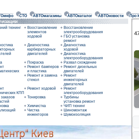
ТОинфо
СТО
АВТОмагазины
АВТОкаталог
АВТОновости
Про 
ализации
ний тюнинг
Воостановление
Восстановление
элементов
электрооборудования
ходовой
ГБО установка
ремонт
ностика
Диагностика
Диагностика
кторных
карбюраторных
ходовой
ателей
двигателей
Диагностика
электрооборудования
а
Покраска
Развал схождение
нт
Ремонт бамперов
Ремонт дизельных
матихеских
и пластика
двигателей
Ремонт и замена
Ремонт
стекол
инжекторных
двигателей
нт
Ремонт ходовой
Ремонт
нических КПП
электрооборудования
 заказов
Тонировка
Турбины
астей
установка ремонт
новка
Химчистка
ЧИП тюнинг
ализаций
Чистка
Шиномонтаж
инжекторов
Шумоизоляция