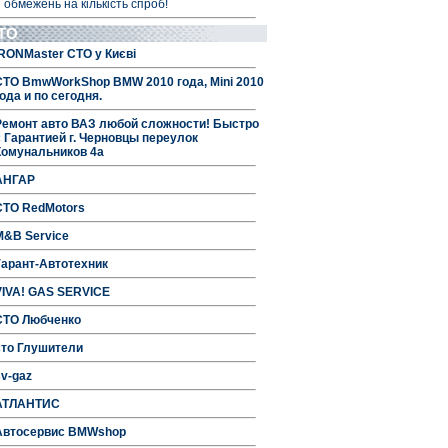
 обмежень на кількість спроб!
ТО
IRONMaster СТО у Києві
СТО BmwWorkShop BMW 2010 года, Mini 2010
ода и по сегодня.
Ремонт авто ВАЗ любой сложности! Быстро
с Гарантией г. Черновцы переулок
Комунальников 4а
АНГАР
СТО RedMotors
M&B Service
Гарант-Автотехник
VIVA! GAS SERVICE
СТО Любченко
сто Глушители
sv-gaz
АТЛАНТИС
Автосервис BMWshop