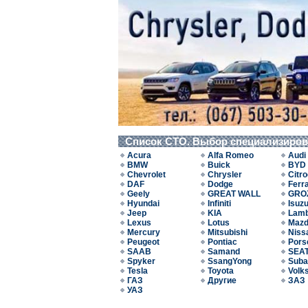
Список СТО. Выбор специализиро
Acura
Alfa Romeo
Audi
BMW
Buick
BYD
Chevrolet
Chrysler
Citr
DAF
Dodge
Ferra
Geely
GREAT WALL
GRO
Hyundai
Infiniti
Isuz
Jeep
KIA
Lamb
Lexus
Lotus
Maz
Mercury
Mitsubishi
Niss
Peugeot
Pontiac
Pors
SAAB
Samand
SEA
Spyker
SsangYong
Suba
Tesla
Toyota
Volk
ГАЗ
Другие
ЗАЗ
УАЗ