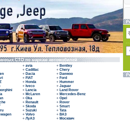
Р
ванных СТО по маркам автомобилей
avia
Bentley
Cadillac
Chery
oen
Dacia
Daewoo
Р
ri
FIAT
Ford
Z
Honda
Hummer
u
Iveco
Jaguar
orghini
Lancia
Land Rover
da
McLaren
Mercedes-Benz
an
Oka
Opel
che
Renault
Rover
T
Skoda
Smart
ru
Suzuki
Tata
swagen
Volvo
ВАЗ
ЛуАЗ
Москвич