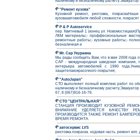
наличному и безналичному расчету.Эвакуатор 
"Ремонт кузова"
Кузовной ремонт, рихтовка, покраскаНа
кузоваавтомобиля любой сложности, покрасят а
P & P Autoservice
пер. Квитневый 1 (конец ул. Новомостицкая)П
ЛКМ материалы;- проффесиональные мастера
ремонтные работы;- кузовные работы;- полно
безналичная и
Mr. Cap Укураина
Мы рады сообщить Вам, что в мае 2008 года о
CAP - международная шведская компания, п
интерьера автомобилей с 1990 года.Уник
защителакокрасочного покрытия,
"AutoJapan"
СТО выполняет полный комплекс работ по об
наличному и безналичному расчету.Эвакуатор – к
67, 8 (067)916-16-79.
СТО "ЦЕНТРАЛЬНАЯ"
СТАНЦИЯ ПРОИЗВОДИТ КУЗОВНОЙ РЕМО
ВНИМАНИЕ УДЕЛЯЕТСЯ КАЧЕСТВУ РЕМ
ПРОИЗВОДИТСЯ ТАКЖЕ РЕМОНТ БАМПЕРОВ
ВРЕМЯ РЕМОНТА.
автосервис LVS
рихтовка.покраска. ходовая часть. ремонт кпп.