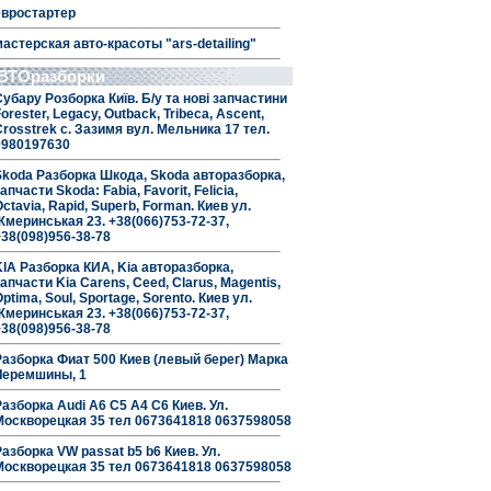
евростартер
мастерская авто-красоты "ars-detailing"
ВТОразборки
Субару Розборка Київ. Б/у та нові запчастини
orester, Legacy, Outback, Tribeca, Ascent,
Crosstrek с. Зазимя вул. Мельника 17 тел.
0980197630
Skoda Разборка Шкода, Skoda авторазборка,
апчасти Skoda: Fabia, Favorit, Felicia,
ctavia, Rapid, Superb, Forman. Киев ул.
Жмеринськая 23. +38(066)753-72-37,
+38(098)956-38-78
KIA Разборка КИА, Kia авторазборка,
апчасти Kia Carens, Ceed, Clarus, Magentis,
ptima, Soul, Sportage, Sorento. Киев ул.
Жмеринськая 23. +38(066)753-72-37,
+38(098)956-38-78
Разборка Фиат 500 Киев (левый берег) Марка
Черемшины, 1
Разборка Audi A6 C5 A4 C6 Киев. Ул.
Москворецкая 35 тел 0673641818 0637598058
Разборка VW passat b5 b6 Киев. Ул.
Москворецкая 35 тел 0673641818 0637598058