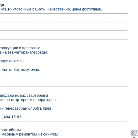
ди
ков. Рихтовочные работы. Качественно, цены доступные.
эвакуации и перевозке
в на эвакуаторах Мерседес
опускается на
платы. Круглосуточно.
продажа новых стартеров и
енных стартеров и генераторов
и генераторам 04050 г. Киев
 , 484-15-83
гарантийным
А
е кузовным ремонтом и тюнингом