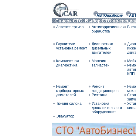
АВТОразборки
АВ
Список СТО. Выбор СТО по специ
Автоэкспертиза
Антикоррозионная
Внеш
обработка
Глушители
Диагностика
Диаг
установка ремонт
дизельных
инже
двигателей
двиг
Комплексная
Магазин
Мойк
диагностика
запчастей
Ремо
авто
КПП
Ремонт
Ремонт
Ремо
карбюраторных
кондиционеров
меха
двигателей
Рихтовка
Стол
запч
Тюнинг салона
Установка
Уста
дополнительного
сигн
оборудования
Эвакуатор