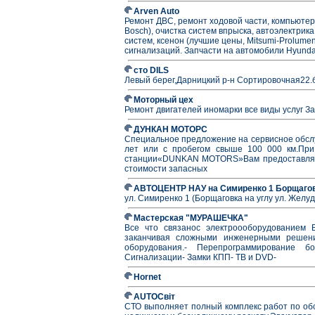
Arven Auto
Ремонт ДВС, ремонт ходовой части, компьюте
Bosch), очистка систем впрыска, автоэлектрик
систем, ксенон (лучшие цены, Mitsumi-Prolumen 
сигнализаций. Запчасти на автомобили Hyundai,
сто DILS
Левый берег,Дарницкий р-н Сортировочная22.
Моторный цех
Ремонт двигателей иномарки все виды услуг За
ДУНКАН МОТОРС
Специальное предложение на сервисное обс
лет или с пробегом свыше 100 000 км.При
станции«DUNKAN MOTORS»Вам предоставляет
стоимости запасных
АВТОЦЕНТР НАУ на Симиренко 1 Борщаго
ул. Симиренко 1 (Борщаговка на углу ул. Ж
Мастерская "МУРАШЕЧКА"
Все что связанос электроооборудованием 
заканчивая сложными инженерными решени
оборудования.- Перепрограммирование б
Сигнализации- Замки КПП- ТВ и DVD-
Hornet
AUTOСвіт
СТО выполняет полный комплекс работ по об